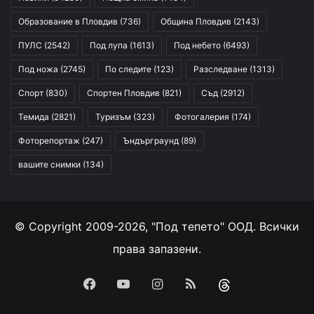
Образование в Пловдив
(736)
Община Пловдив
(2143)
ПУЛС
(2542)
Под лупа
(1613)
Под небето
(6493)
Под ножа
(2745)
По следите
(123)
Разследване
(1313)
Спорт
(830)
Спортен Пловдив
(821)
Съд
(2912)
Темида
(2821)
Туризъм
(323)
Фотогалерия
(174)
Фоторепортаж
(247)
Ъндърграунд
(89)
вашите снимки
(134)
© Copyright 2009-2026, "Под тепето" ООД. Всички
права запазени.
Facebook
YouTube
Instagram
RSS
Threads