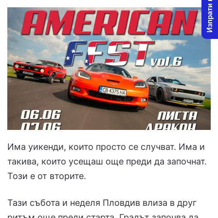
Изпрати новина
Има уикенди, които просто се случват. Има и
такива, които усещаш още преди да започнат.
Този е от вторите.
Тази събота и неделя Пловдив влиза в друг
ритъм още преди старта. Градът започва да