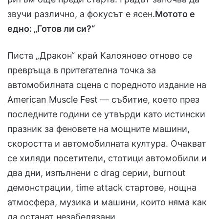
звучи различно, а фокусът е ясен.
Мотото е
едно: „Готов ли си?“
Писта „Дракон“ край Калояново отново се
превръща в притегателна точка за
автомобилната сцена с поредното издание на
American Muscle Fest — събитие, което през
последните години се утвърди като истински
празник за феновете на мощните машини,
скоростта и автомобилната култура. Очакват
се хиляди посетители, стотици автомобили и
два дни, изпълнени с drag серии, burnout
демонстрации, time attack стартове, нощна
атмосфера, музика и машини, които няма как
да останат незабелязани.