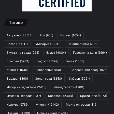
Тагове
Актуално
(33812)
Арт
(955)
Бизнес
(1654)
Ботев Пд
(111)
България
(13911)
Вашите писма
(206)
Вкусът на града
(994)
Власт
(4084)
Героите на деня
(1964)
Гласове
(5983)
Градът
(31292)
Евала
(1068)
Живот
(11040)
Забавление
(8401)
Забравеният град
(1825)
Здраве
(3890)
Зелен град
(1358)
Избори
(5021)
Избор на редактора
(2415)
Изпод тепето
(4900)
Имоти в Пловдив
(237)
Квартали
(2304)
Криминале
(5973)
Култура
(9789)
Мнения
(12142)
Моите отговори
(115)
Новини
(54290)
Нощна смяна
(1484)