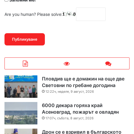
Are you human? Please solve:
Пловдив ще е домакин на още две
Световни по гребане догодина
12:22ч, неделя, 9 август, 2026
6000 декара горяха край
Асеновград, пожарът е овладян
17:07ч, събота, 8 август, 2026
Дрон се е взривил в българското