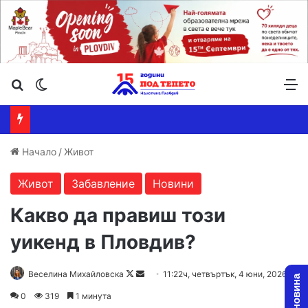
Търсене ...
Switch skin
М
Начало
/
Живот
Живот
Забавление
Новини
Какво да правиш този
уикенд в Пловдив?
Follow
Send
Веселина Михайловска
11:22ч, четвъртък, 4 юни, 2026
on
an
0
319
1 минута
X
email