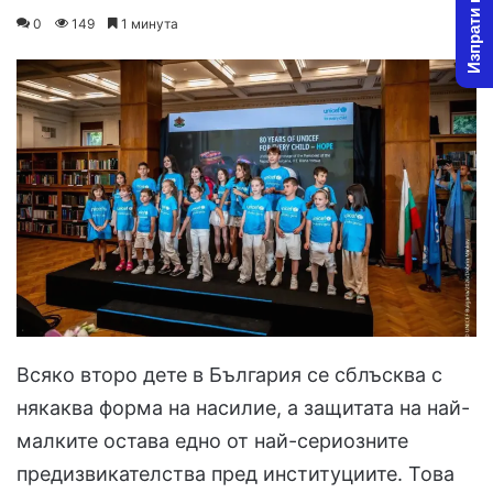
Изпрати новина
on
an
0
149
1 минута
X
email
Всяко второ дете в България се сблъсква с
някаква форма на насилие, а защитата на най-
малките остава едно от най-сериозните
предизвикателства пред институциите. Това