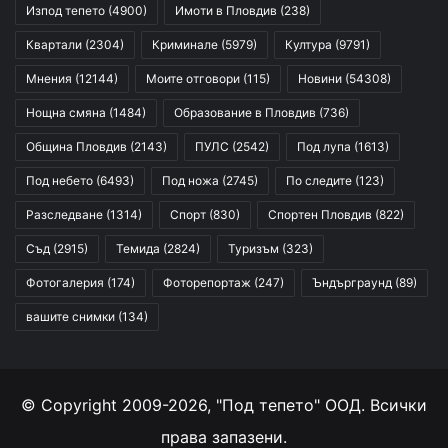
Изпод тепето
(4900)
Имоти в Пловдив
(238)
Квартали
(2304)
Криминале
(5979)
Култура
(9791)
Мнения
(12144)
Моите отговори
(115)
Новини
(54308)
Нощна смяна
(1484)
Образование в Пловдив
(736)
Община Пловдив
(2143)
ПУЛС
(2542)
Под лупа
(1613)
Под небето
(6493)
Под ножа
(2745)
По следите
(123)
Разследване
(1314)
Спорт
(830)
Спортен Пловдив
(822)
Съд
(2915)
Темида
(2824)
Туризъм
(323)
Фотогалерия
(174)
Фоторепортаж
(247)
Ъндърграунд
(89)
вашите снимки
(134)
© Copyright 2009-2026, "Под тепето" ООД. Всички
права запазени.