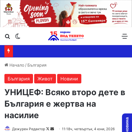
Търсене ...
Switch skin
М
Начало
/
България
България
Живот
Новини
УНИЦЕФ: Всяко второ дете в
България е жертва на
насилие
Follow
Send
Дежурен Редактор
11:18ч, четвъртък, 4 юни, 2026