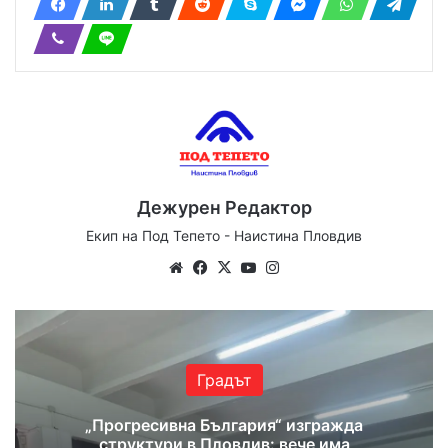
Дежурен Редактор
Екип на Под Тепето - Наистина Пловдив
Website
Facebook
X
YouTube
Instagram
Градът
„Прогресивна България“ изгражда
структури в Пловдив: вече има