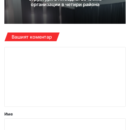
организации в четири района
Вашият коментар
К
о
м
е
н
т
а
р
Име
:
*