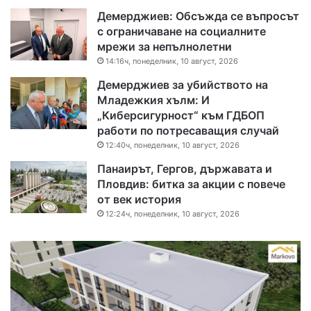
Демерджиев: Обсъжда се въпросът
с ограничаване на социалните
мрежи за непълнолетни
14:16ч, понеделник, 10 август, 2026
Демерджиев за убийството на
Младежкия хълм: И
„Киберсигурност“ към ГДБОП
работи по потресаващия случай
12:40ч, понеделник, 10 август, 2026
Панаирът, Гергов, държавата и
Пловдив: битка за акции с повече
от век история
12:24ч, понеделник, 10 август, 2026