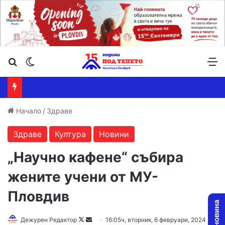
Търсене ...
Switch skin
М
Начало
/
Здраве
Здраве
Култура
Новини
„Научно кафене“ събира
жените учени от МУ-
Пловдив
Follow
Send
Дежурен Редактор
16:05ч, вторник, 6 февруари, 2024