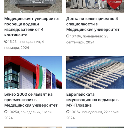
Медицинският университет
Допълнителен прием по 4
посреща водещи
специолности в
изследователи от 4
Медицинския университет
континента
16:40ч, понеделник, 23
15:25ч, понеделник, 4
септември, 2024
ноември, 2024
Близо 2000 се явявят на
Европейската
приемен изпит в
имунизационна седмица в
Медицинския университет
МУ-Пловдив
10:25ч, понеделник, 1 юли,
10:16ч, понеделник, 22 април,
2024
2024