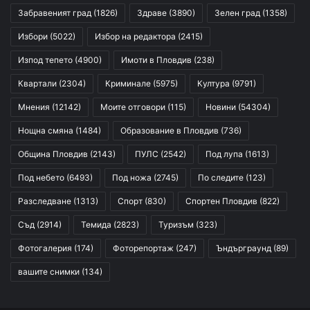
Забравеният град
(1826)
Здраве
(3890)
Зелен град
(1358)
Избори
(5022)
Избор на редактора
(2415)
Изпод тепето
(4900)
Имоти в Пловдив
(238)
Квартали
(2304)
Криминале
(5975)
Култура
(9791)
Мнения
(12142)
Моите отговори
(115)
Новини
(54304)
Нощна смяна
(1484)
Образование в Пловдив
(736)
Община Пловдив
(2143)
ПУЛС
(2542)
Под лупа
(1613)
Под небето
(6493)
Под ножа
(2745)
По следите
(123)
Разследване
(1313)
Спорт
(830)
Спортен Пловдив
(822)
Съд
(2914)
Темида
(2823)
Туризъм
(323)
Фотогалерия
(174)
Фоторепортаж
(247)
Ъндърграунд
(89)
вашите снимки
(134)