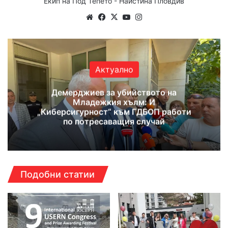
Екип на Под Тепето - Наистина Пловдив
Website
Facebook
X
YouTube
Instagram
Актуално
Демерджиев за убийството на
Младежкия хълм: И
„Киберсигурност“ към ГДБОП работи
по потресаващия случай
Подобни статии