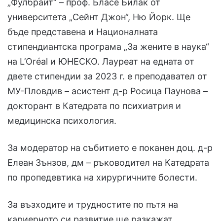
„Фулбрайт“ – проф. Бласе Билак от
университета „Сейнт Джон“, Ню Йорк. Ще
бъде представена и Националната
стипендиантска програма „За жените в наука“
на L’Oréal и ЮНЕСКО. Лауреат на едната от
двете стипендии за 2023 г. е преподавател от
МУ-Пловдив – асистент д-р Росица Паунова –
докторант в Катедрата по психиатрия и
медицинска психология.
За модератор на събитието е поканен доц. д-р
Елеан Зънзов, дм – ръководител на Катедрата
по пропедевтика на хирургичните болести.
За възходите и трудностите по пътя на
кариерното си развитие ще разкажат