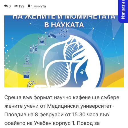
Изпрати новина
on
an
0
199
1 минута
X
email
Среща във формат научно кафене ще събере
жените учени от Медицински университет-
Пловдив на 8 февруари от 15.30 часа във
фоайето на Учебен корпус 1. Повод за