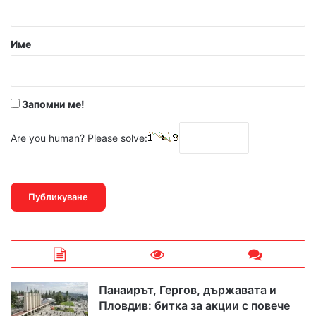
а
р
Име
:
*
Запомни ме!
Are you human? Please solve:
Панаирът, Гергов, държавата и
Пловдив: битка за акции с повече