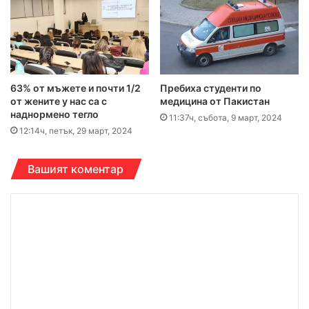
63% от мъжете и почти 1/2
Пребиха студенти по
от жените у нас са с
медицина от Пакистан
наднормено тегло
11:37ч, събота, 9 март, 2024
12:14ч, петък, 29 март, 2024
Вашият коментар
К
о
м
е
н
т