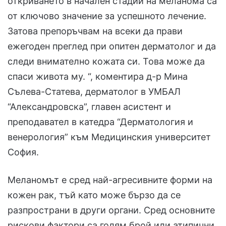
откриването в начален стадий на меланома са
от ключово значение за успешното лечение.
Затова препоръчвам на всеки да прави
ежегоден преглед при опитен дерматолог и да
следи внимателно кожата си. Това може да
спаси живота му. “, коментира д-р Мина
Сълева-Статева, дерматолог в УМБАЛ
“Александровска”, главен асистент и
преподавател в катедра “Дерматология и
венерология” към Медицинския университет
София.
Меланомът е сред най-агресивните форми на
кожен рак, тъй като може бързо да се
разпространи в други органи. Сред основните
рискови фактори са голям брой или атипични