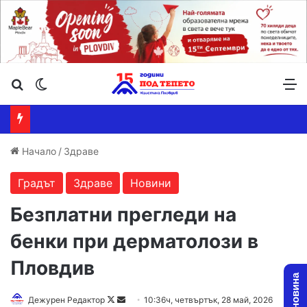
Търсене ...
Switch skin
М
Начало
/
Здраве
Градът
Здраве
Новини
Безплатни прегледи на
бенки при дерматолози в
Пловдив
Follow
Send
Дежурен Редактор
10:36ч, четвъртък, 28 май, 2026