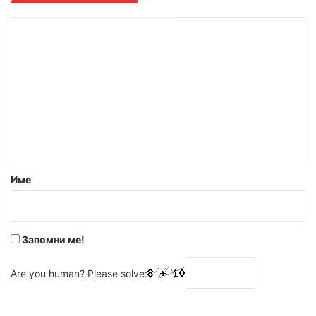
К
о
м
е
н
т
а
р
Име
:
*
Запомни ме!
Are you human? Please solve: