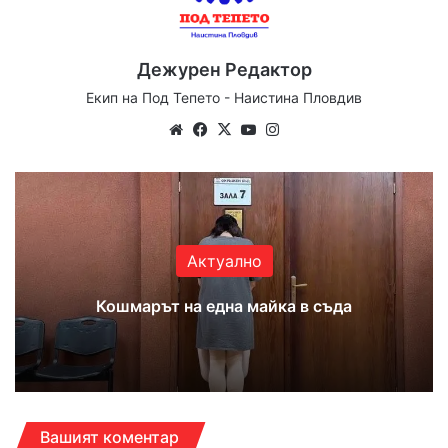
Дежурен Редактор
Екип на Под Тепето - Наистина Пловдив
Website
Facebook
X
YouTube
Instagram
Актуално
Кошмарът на една майка в съда
Вашият коментар