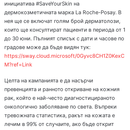
инициатива #SaveYourSkin на
дермокозметичната марка La Roche-Posay. В
нея ще се включат голям брой дерматолози,
които ще консултират пациенти в периода от 1
до 30 юни. Пълният списък с дати и часове по
градове може да бъде видян тук:
https://sway.cloud.microsoft/0Gyvc8CH1Z0KexC
M?ref=Link
Целта на кампанията е да насърчи
превенцията и ранното откриване на кожния
рак, който е най-често диагностицираното
онкологично заболяване по света. Въпреки
тревожната статистика, ракът на кожата е
лечим в 99% от случаите, ако бъде открит