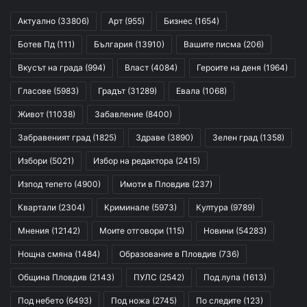
Актуално
(33806)
Арт
(955)
Бизнес
(1654)
Ботев Пд
(111)
България
(13910)
Вашите писма
(206)
Вкусът на града
(994)
Власт
(4084)
Героите на деня
(1964)
Гласове
(5983)
Градът
(31289)
Евала
(1068)
Живот
(11038)
Забавление
(8400)
Забравеният град
(1825)
Здраве
(3890)
Зелен град
(1358)
Избори
(5021)
Избор на редактора
(2415)
Изпод тепето
(4900)
Имоти в Пловдив
(237)
Квартали
(2304)
Криминале
(5973)
Култура
(9789)
Мнения
(12142)
Моите отговори
(115)
Новини
(54283)
Нощна смяна
(1484)
Образование в Пловдив
(736)
Община Пловдив
(2143)
ПУЛС
(2542)
Под лупа
(1613)
Под небето
(6493)
Под ножа
(2745)
По следите
(123)