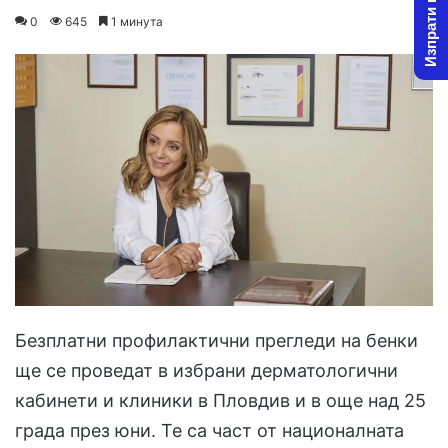
Изпрати новина
on
an
0
645
1 минута
X
email
Безплатни профилактични прегледи на бенки
ще се проведат в избрани дерматологични
кабинети и клиники в Пловдив и в още над 25
града през юни. Те са част от националната