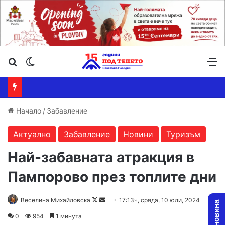
Търсене ...
Switch skin
М
Начало
/
Забавление
Актуално
Забавление
Новини
Туризъм
Най-забавната атракция в
Пампорово през топлите дни
Follow
Send
Веселина Михайловска
17:13ч, сряда, 10 юли, 2024
on
an
0
954
1 минута
X
email