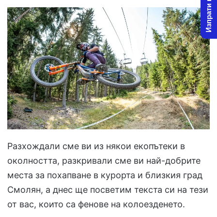
Изпрати новина
Разхождали сме ви из някои екопътеки в
околността, разкривали сме ви най-добрите
места за похапване в курорта и близкия град
Смолян, а днес ще посветим текста си на тези
от вас, които са фенове на колоезденето.