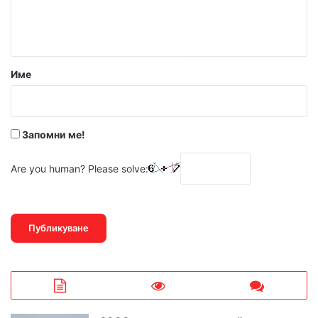
н
т
а
р
Име
:
*
Запомни ме!
Are you human? Please solve: