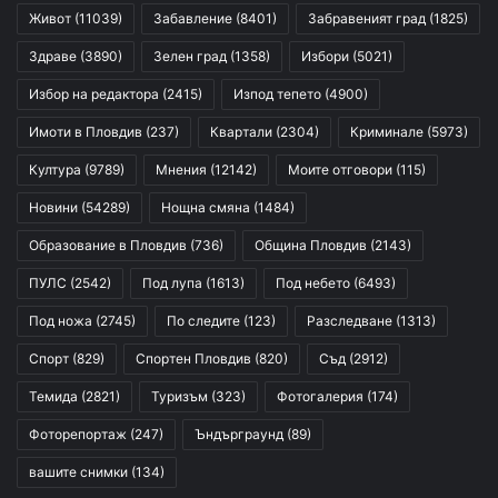
Живот
(11039)
Забавление
(8401)
Забравеният град
(1825)
Здраве
(3890)
Зелен град
(1358)
Избори
(5021)
Избор на редактора
(2415)
Изпод тепето
(4900)
Имоти в Пловдив
(237)
Квартали
(2304)
Криминале
(5973)
Култура
(9789)
Мнения
(12142)
Моите отговори
(115)
Новини
(54289)
Нощна смяна
(1484)
Образование в Пловдив
(736)
Община Пловдив
(2143)
ПУЛС
(2542)
Под лупа
(1613)
Под небето
(6493)
Под ножа
(2745)
По следите
(123)
Разследване
(1313)
Спорт
(829)
Спортен Пловдив
(820)
Съд
(2912)
Темида
(2821)
Туризъм
(323)
Фотогалерия
(174)
Фоторепортаж
(247)
Ъндърграунд
(89)
вашите снимки
(134)