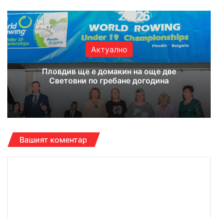
Актуално
Пловдив ще е домакин на още две
Световни по гребане догодина
Вашият коментар
К
о
м
е