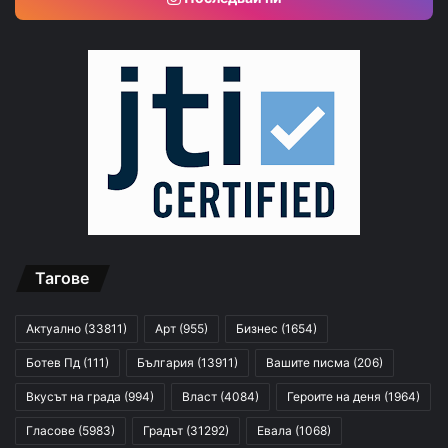
Тагове
Актуално
(33811)
Арт
(955)
Бизнес
(1654)
Ботев Пд
(111)
България
(13911)
Вашите писма
(206)
Вкусът на града
(994)
Власт
(4084)
Героите на деня
(1964)
Гласове
(5983)
Градът
(31292)
Евала
(1068)