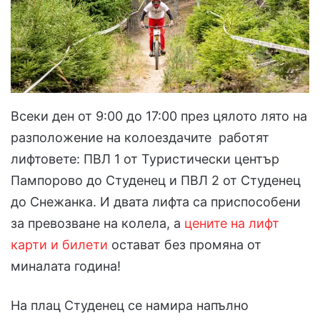
Всеки ден от 9:00 до 17:00 през цялото лято на
разположение на колоездачите работят
лифтовете: ПВЛ 1 от Туристически център
Пампорово до Студенец и ПВЛ 2 от Студенец
до Снежанка. И двата лифта са приспособени
за превозване на колела, а
цените на лифт
карти и билети
остават без промяна от
миналата година!
На плац Студенец се намира напълно