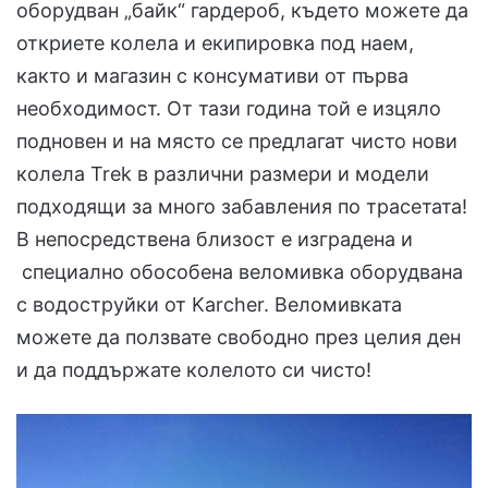
оборудван „байк“ гардероб, където можете да
откриете колела и екипировка под наем,
както и магазин с консумативи от първа
необходимост. От тази година той е изцяло
подновен и на място се предлагат чисто нови
колела Trek в различни размери и модели
подходящи за много забавления по трасетата!
В непосредствена близост е изградена и
специално обособена веломивка оборудвана
с водоструйки от Karcher. Веломивката
можете да ползвате свободно през целия ден
и да поддържате колелото си чисто!