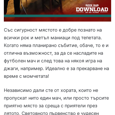
Със сигурност мястото е добре познато на
всички рок и метъл маниаци под тепетата.
Когато няма планирано събитие, обаче, то е и
отлична възможност, за да се насладите на
футболен мач и след това на някоя игра на
джаги, например. Идеално е за прекарване на
време с момчетата!
Независимо дали сте от хората, които не
пропускат нито един мач, или просто търсите
приятно място за среща с приятели през
лятото, Световното първенство е чудесен