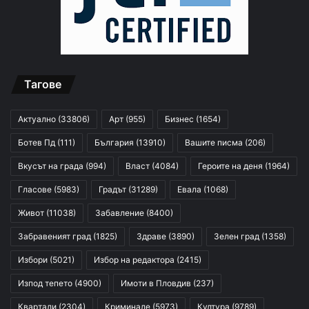
Тагове
Актуално
(33806)
Арт
(955)
Бизнес
(1654)
Ботев Пд
(111)
България
(13910)
Вашите писма
(206)
Вкусът на града
(994)
Власт
(4084)
Героите на деня
(1964)
Гласове
(5983)
Градът
(31289)
Евала
(1068)
Живот
(11038)
Забавление
(8400)
Забравеният град
(1825)
Здраве
(3890)
Зелен град
(1358)
Избори
(5021)
Избор на редактора
(2415)
Изпод тепето
(4900)
Имоти в Пловдив
(237)
Квартали
(2304)
Криминале
(5973)
Култура
(9789)