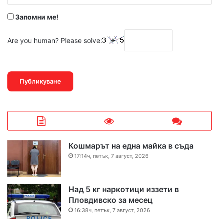
*
Запомни ме!
Are you human? Please solve:
Кошмарът на една майка в съда
17:14ч, петък, 7 август, 2026
Над 5 кг наркотици иззети в
Пловдивско за месец
16:38ч, петък, 7 август, 2026