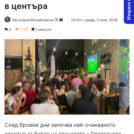
Изпрати новина
в центъра
Follow
Send
Веселина Михайловска
16:30ч, сряда, 3 юни, 2026
on
an
3
1 157
2 минути
X
email
След броени дни започва най-очакваното
спортно събитие на планетата – Световното