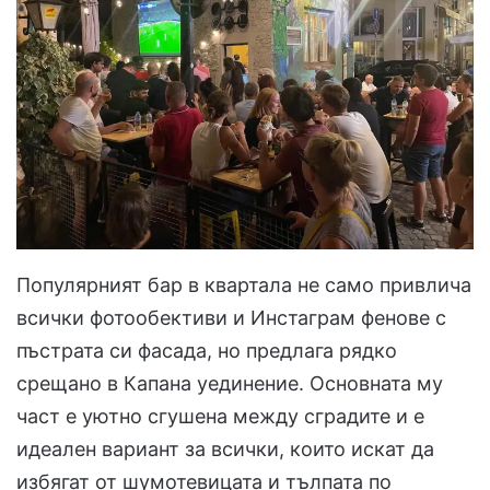
Популярният бар в квартала не само привлича
всички фотообективи и Инстаграм фенове с
пъстрата си фасада, но предлага рядко
срещано в Капана уединение. Основната му
част е уютно сгушена между сградите и е
идеален вариант за всички, които искат да
избягат от шумотевицата и тълпата по