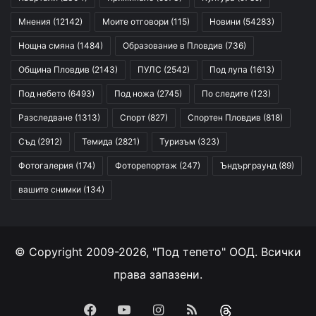
Мнения
(12142)
Моите отговори
(115)
Новини
(54283)
Нощна смяна
(1484)
Образование в Пловдив
(736)
Община Пловдив
(2143)
ПУЛС
(2542)
Под лупа
(1613)
Под небето
(6493)
Под ножа
(2745)
По следите
(123)
Разследване
(1313)
Спорт
(827)
Спортен Пловдив
(818)
Съд
(2912)
Темида
(2821)
Туризъм
(323)
Фотогалерия
(174)
Фоторепортаж
(247)
Ъндърграунд
(89)
вашите снимки
(134)
© Copyright 2009-2026, "Под тепето" ООД. Всички
права запазени.
Facebook
YouTube
Instagram
RSS
Threads