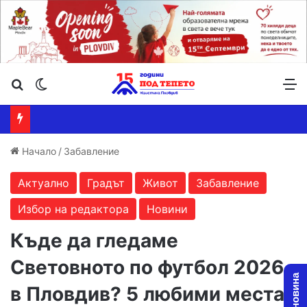
Търсене ...
Switch skin
М
Начало
/
Забавление
Актуално
Градът
Живот
Забавление
Избор на редактора
Новини
Къде да гледаме
Световното по футбол 2026
в Пловдив? 5 любими места