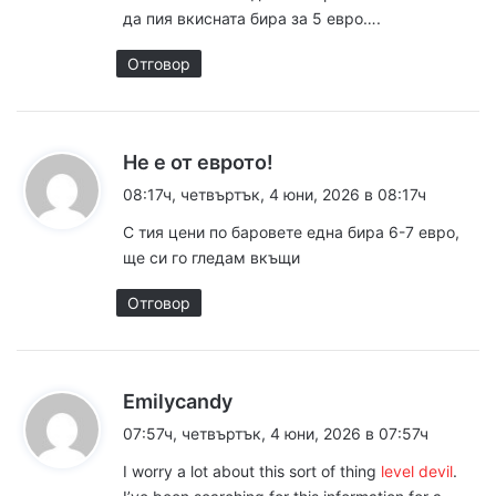
а
да пия вкисната бира за 5 евро….
:
Отговор
к
Не е от еврото!
а
08:17ч, четвъртък, 4 юни, 2026 в 08:17ч
з
С тия цени по баровете една бира 6-7 евро,
а
ще си го гледам вкъщи
:
Отговор
к
Emilycandy
а
07:57ч, четвъртък, 4 юни, 2026 в 07:57ч
з
I worry a lot about this sort of thing
level devil
.
а