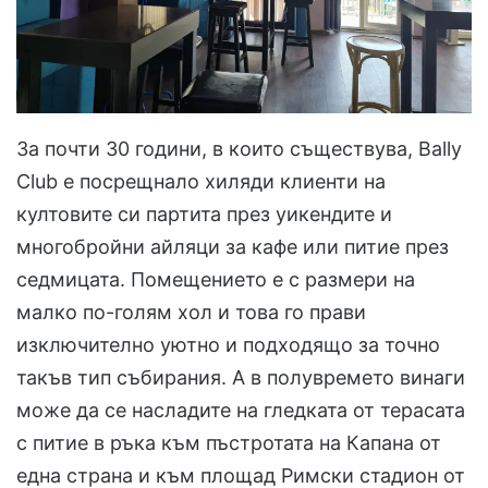
За почти 30 години, в които съществува, Bally
Club е посрещнало хиляди клиенти на
култовите си партита през уикендите и
многобройни айляци за кафе или питие през
седмицата. Помещението е с размери на
малко по-голям хол и това го прави
изключително уютно и подходящо за точно
такъв тип събирания. А в полувремето винаги
може да се насладите на гледката от терасата
с питие в ръка към пъстротата на Капана от
една страна и към площад Римски стадион от