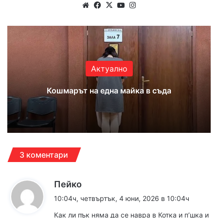
Website
Facebook
X
YouTube
Instagram
Актуално
Кошмарът на една майка в съда
3 коментари
к
Пейко
а
10:04ч, четвъртък, 4 юни, 2026 в 10:04ч
з
Как ли пък няма да се навра в Котка и п’шка и