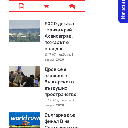
Изпрати новина
6000 декара
горяха край
Асеновград,
пожарът е
овладян
17:07ч, събота, 8
август, 2026
Дрон се е
взривил в
българското
въздушно
пространство
12:30ч, събота, 8
август, 2026
Българка във
финал B на
Световното по