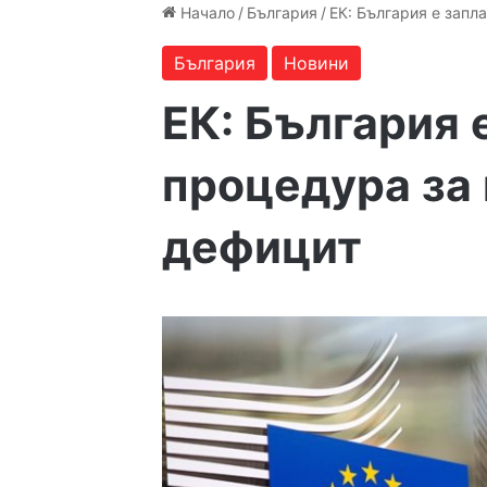
Начало
/
България
/
ЕК: България е запл
България
Новини
ЕК: България 
процедура за
дефицит