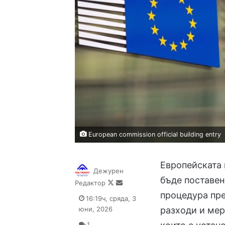
European commission official building entry
Европейската
Дежурен
бъде поставен
Follow
Send
Редактор
on
an
процедура пр
16:19ч, сряда, 3
X
email
юни, 2026
разходи и мер
1