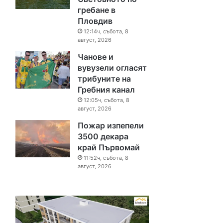
гребане в
Пловдив
12:14ч, събота, 8
август, 2026
Чанове и
вувузели огласят
трибуните на
Гребния канал
12:05ч, събота, 8
август, 2026
Пожар изпепели
3500 декара
край Първомай
11:52ч, събота, 8
август, 2026