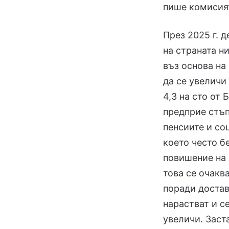
пише комисия
През 2025 г.
на страната ни
въз основа на 
да се увеличи 
4,3 на сто от
предприе стъп
пенсиите и со
което често б
повишение на 
това се очаква
поради достав
нарастват и с
увеличи. Заст