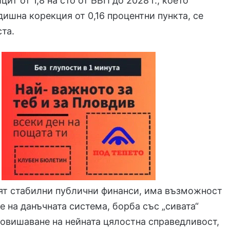
ит от 1,8 на сто от БВП до 2028 г., което
дишна корекция от 0,16 процентни пункта, се
ста.
зят стабилни публични финанси, има възможност
е на данъчната система, борба със „сивата“
овишаване на нейната цялостна справедливост,