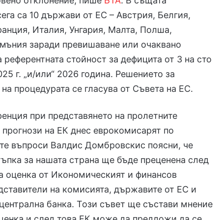
овено отклонение, пише
БТА
. В същата
ега са 10 държави от ЕС – Австрия, Белгия,
анция, Италия, Унгария, Малта, Полша,
умъния заради превишаване или очаквано
 референтната стойност за дефицита от 3 на сто
25 г. „и/или“ 2026 година. Решението за
на процедурата се гласува от Съвета на ЕС.
енция при представянето на пролетните
прогнози на ЕК днес еврокомисарят по
те въпроси Валдис Домбровскис поясни, че
ъпка за нашата страна ще бъде преценена след
а оценка от Икономическият и финансов
дставители на комисията, държавите от ЕС и
централна банка. Този съвет ще състави мнение
ценка и след това ЕК може да предложи да се