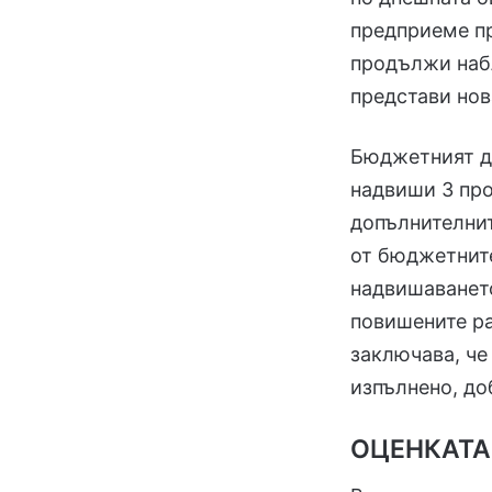
предприеме пр
продължи наб
представи нов
Бюджетният д
надвиши 3 про
допълнителнит
от бюджетните
надвишаването
повишените ра
заключава, че
изпълнено, до
ОЦЕНКАТА