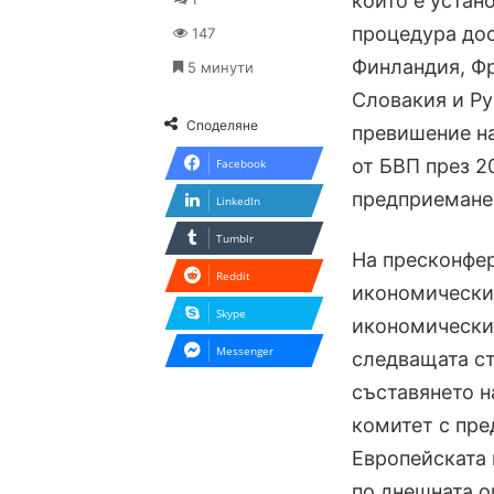
които е устан
процедура дос
147
Финландия, Фр
5 минути
Словакия и Р
Споделяне
превишение на
от БВП през 20
Facebook
предприемане 
LinkedIn
Tumblr
На пресконфер
Reddit
икономически 
Skype
икономически
Messenger
следващата ст
съставянето н
комитет с пре
Европейската 
по днешната о