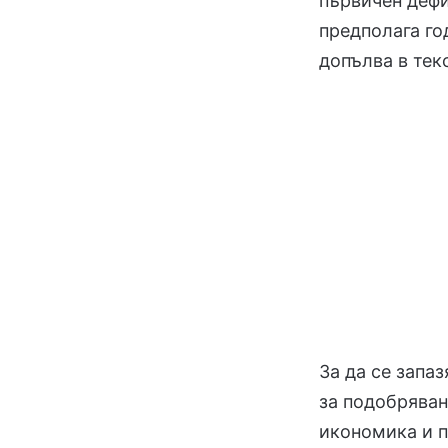
първичен дефиц
предполага го
допълва в тек
За да се запа
за подобряван
икономика и п