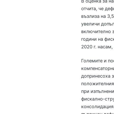
В оценка за н
отчита, че д
възлиза на 3,5
увеличи допълн
включително з
години на фис
2020 г. насам,
Големите и по
компенсаторн
допринесоха 
положителния 
при изпълнени
фискално-стру
консолидация.