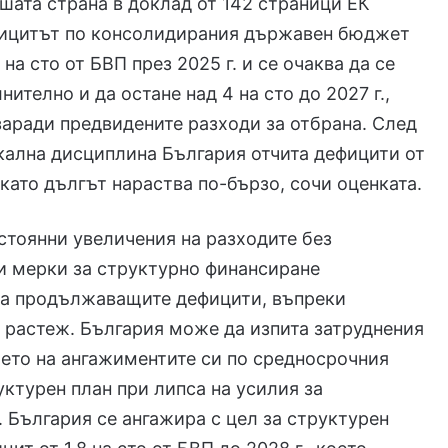
ашата страна в доклад от 142 страници ЕК
ефицитът по консолидирания държавен бюджет
 на сто от БВП през 2025 г. и се очаква да се
ително и да остане над 4 на сто до 2027 г.,
аради предвидените разходи за отбрана. След
кална дисциплина България отчита дефицити от
 като дългът нараства по-бързо, сочи оценката.
стоянни увеличения на разходите без
и мерки за структурно финансиране
за продължаващите дефицити, въпреки
растеж. България може да изпита затруднения
ето на ангажиментите си по средносрочния
ктурен план при липса на усилия за
 България се ангажира с цел за структурен