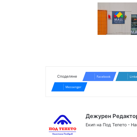
Споделяне
Facebook
Link
Messenger
Дежурен Редакто
Екип на Под Тепето - Н
Website
Facebook
X
YouTube
Instag