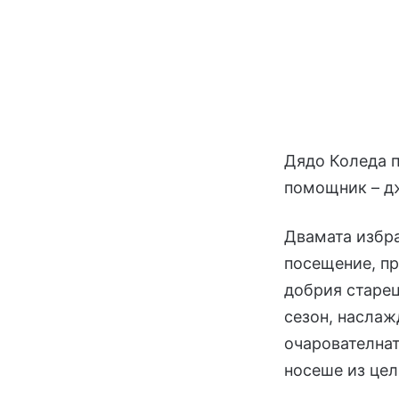
Дядо Коледа пр
помощник – д
Двамата избра
посещение, пр
добрия старец
сезон, наслаж
очарователнат
носеше из цели