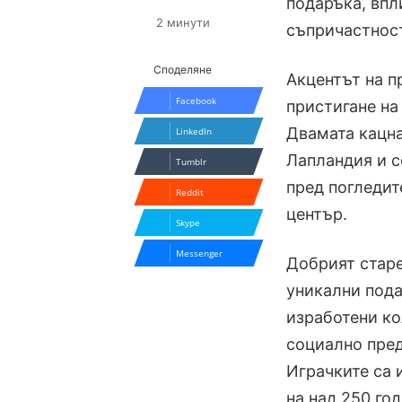
подаръка, впл
2 минути
съпричастнос
Споделяне
Акцентът на п
Facebook
пристигане на
Двамата кацна
LinkedIn
Лапландия и с
Tumblr
пред погледит
Reddit
център.
Skype
Messenger
Добрият старе
уникални пода
изработени ко
социално пред
Играчките са 
на над 250 год