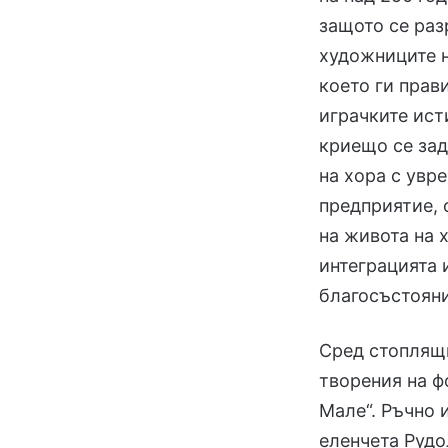
защото се раз
художниците н
което ги прав
играчките ист
криещо се зад
на хора с увр
предприятие, 
на живота на 
интеграцията
благосъстояни
Сред стоплящи
творения на ф
Мале“. Ръчно 
еленчета Рудо