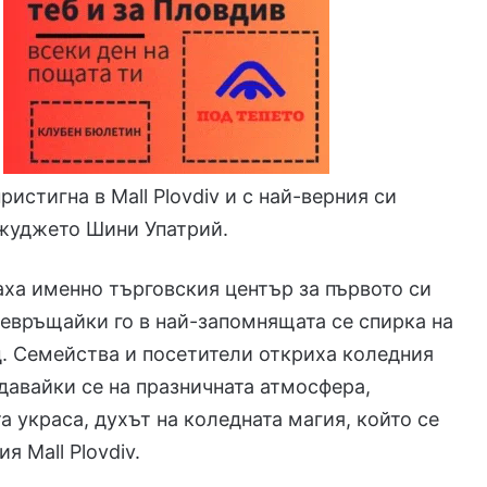
истигна в Mall Plovdiv и с най-верния си
жуджето Шини Упатрий.
ха именно търговския център за първото си
евръщайки го в най-запомнящата се спирка на
. Семейства и посетители откриха коледния
давайки се на празничната атмосфера,
а украса, духът на коледната магия, който се
я Mall Plovdiv.