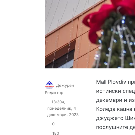
Mall Plovdiv 
Дежурен
истински спец
Follow
Send
Редактор
on
an
декември и из
13:30ч,
X
email
понеделник, 4
Коледа кацна 
декември, 2023
джуджето Шини
0
послушните де
180