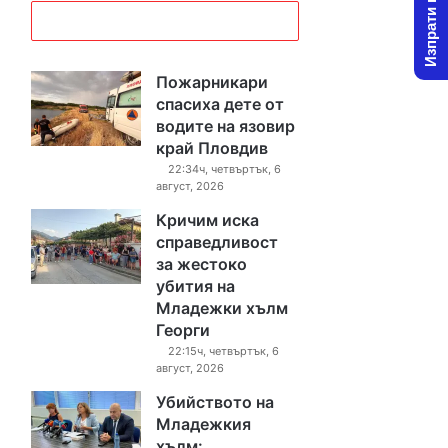
Изпрати новина
Пожарникари
спасиха дете от
водите на язовир
край Пловдив
22:34ч, четвъртък, 6
август, 2026
Кричим иска
справедливост
за жестоко
убития на
Младежки хълм
Георги
22:15ч, четвъртък, 6
август, 2026
Убийството на
Младежкия
хълм: