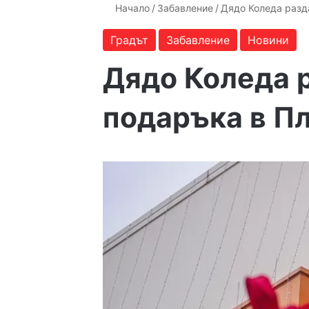
Начало
/
Забавление
/
Дядо Коледа разд
Градът
Забавление
Новини
Дядо Коледа 
подаръка в П