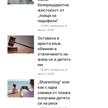
безпрецедентна
жестокост от
„ловци на
педофили“
17:06ч, четвъртък, 6
август, 2026
Оставиха в
ареста мъж,
обвинен в
отвличането на
жена си и детето
им
16:40ч, четвъртък, 6
август, 2026
„Sharenting“ или
как с една
снимка от плажа
излагаме детето
си на риск