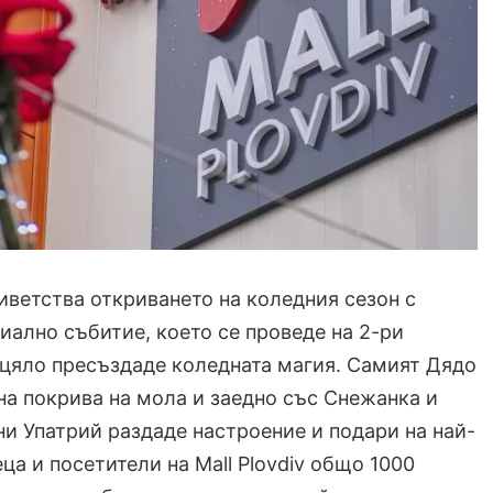
приветства откриването на коледния сезон с
иално събитие, което се проведе на 2-ри
цяло пресъздаде коледната магия. Самият Дядо
на покрива на мола и заедно със Снежанка и
 Упатрий раздаде настроение и подари на най-
ца и посетители на Mall Plovdiv общо 1000