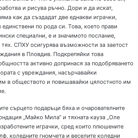
работва и рисува ръчно. Дори и да искат,
яма как да създадат две еднакви играчки,
и единствени по рода си. Това, което прави
ински специални, е и значимото послание,
 тях. СПХУ осигурява възможности за заетост
еждания в Пловдив. Подкрепяйки това
общността активно допринася за подобряването
хората с увреждания, насърчавайки
 им в обществото и повишавайки цялостното им
е.
те сърцето подаръци бяха и очарователните
ондация „Майко Мила“ и тяхната кауза „Оле
изработените играчки, сред които плюшените
лф, коледните гномчета и веселите коледни