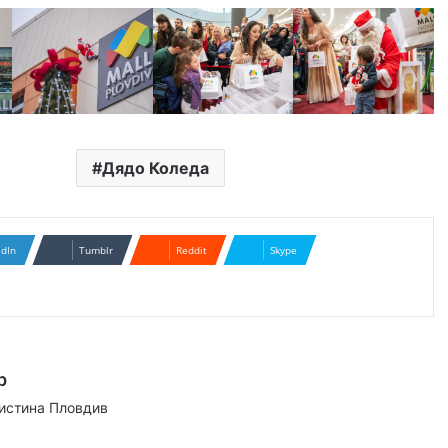
Дядо Коледа
edIn
Tumblr
Reddit
Skype
р
аистина Пловдив
ram