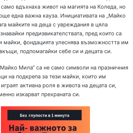
 само вдъхнаха живот на магията на Коледа, но
още една важна кауза. Инициативата на „Майко
га майките на деца с увреждания в цяла
знавайки предизвикателствата, пред които са
и майки, фондацията улеснява възможността им
 вкъщи, подпомагайки себе си и децата си.
„Майко Мила“ са не само символи на празничния
аци на подкрепа за тези майки, които им
 играят активна роля в живота на децата си,
енно изкарват прехраната си.