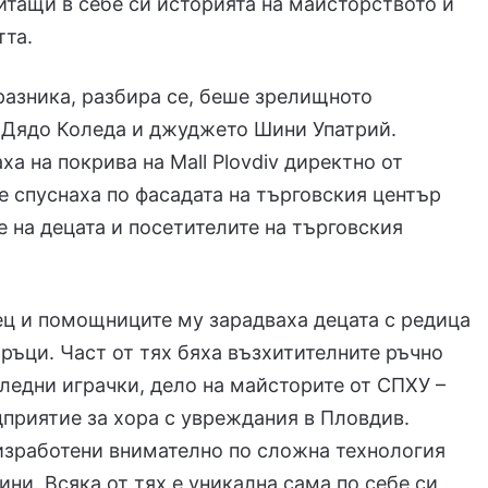
итащи в себе си историята на майсторството и
тта.
разника, разбира се, беше зрелищното
 Дядо Коледа и джуджето Шини Упатрий.
ха на покрива на Mall Plovdiv директно от
е спуснаха по фасадата на търговския център
е на децата и посетителите на търговския
ц и помощниците му зарадваха децата с редица
ръци. Част от тях бяха възхитителните ръчно
ледни играчки, дело на майсторите от СПХУ –
приятие за хора с увреждания в Пловдив.
изработени внимателно по сложна технология
ини. Всяка от тях е уникална сама по себе си,