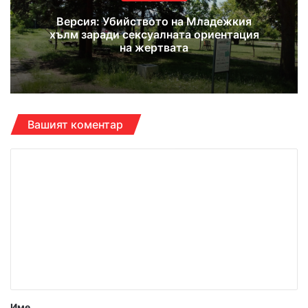
Версия: Убийството на Младежкия
хълм заради сексуалната ориентация
на жертвата
Вашият коментар
К
о
м
е
н
т
а
р
Име