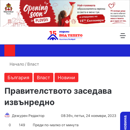
Търсене ...
Switch skin
М
Начало
/
Власт
България
Власт
Новини
Правителството заседава
извънредно
Follow
Send
Дежурен Редактор
08:36ч, петък, 24 ноември, 2023
on
an
0
149
Преди по-малко от минута
X
email