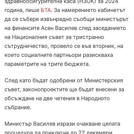
здравноосигурителна каса (НЗОК) за 2024
година, пише
БТА
. За намерението кабинетът
да се събере извънредно съобщи министърът
на финансите Асен Василев след заседанието
на Националния съвет за тристранно
сътрудничество, провело се във вторник, на
което социалните партньори разискваха
параметрите на трите бюджета.
След като бъдат одобрени от Министерския
съвет, законопроектите ще бъдат внесени за
обсъждане на две четения в Народното
събрание.
Министър Василев изрази очакване цялата
процедура да приключи до 22 декември.