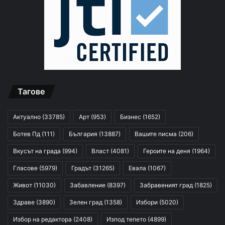
Тагове
Актуално
(33785)
Арт
(953)
Бизнес
(1652)
Ботев Пд
(111)
България
(13887)
Вашите писма
(206)
Вкусът на града
(994)
Власт
(4081)
Героите на деня
(1964)
Гласове
(5979)
Градът
(31265)
Евала
(1067)
Живот
(11030)
Забавление
(8397)
Забравеният град
(1825)
Здраве
(3890)
Зелен град
(1358)
Избори
(5020)
Избор на редактора
(2408)
Изпод тепето
(4899)