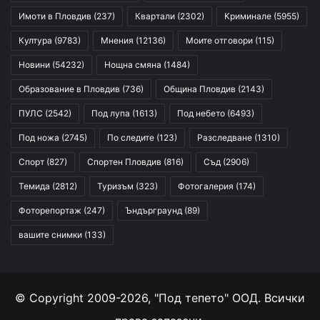
Имоти в Пловдив
(237)
Квартали
(2302)
Криминале
(5955)
Култура
(9783)
Мнения
(12136)
Моите отговори
(115)
Новини
(54232)
Нощна смяна
(1484)
Образование в Пловдив
(736)
Община Пловдив
(2143)
ПУЛС
(2542)
Под лупа
(1613)
Под небето
(6493)
Под ножа
(2745)
По следите
(123)
Разследване
(1310)
Спорт
(827)
Спортен Пловдив
(816)
Съд
(2906)
Темида
(2812)
Туризъм
(323)
Фотогалерия
(174)
Фоторепортаж
(247)
Ъндърграунд
(89)
вашите снимки
(133)
© Copyright 2009-2026, "Под тепето" ООД. Всички