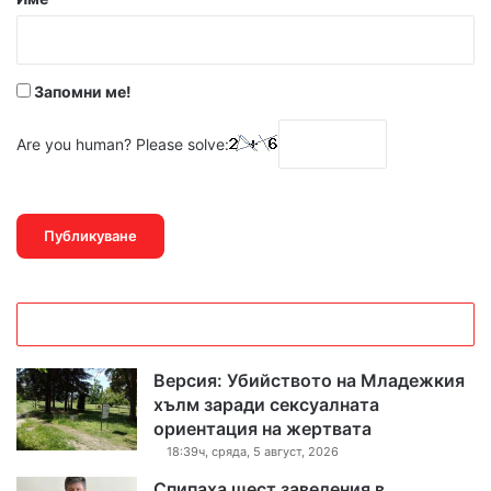
:
*
Запомни ме!
Are you human? Please solve:
Версия: Убийството на Младежкия
хълм заради сексуалната
ориентация на жертвата
18:39ч, сряда, 5 август, 2026
Спипаха шест заведения в