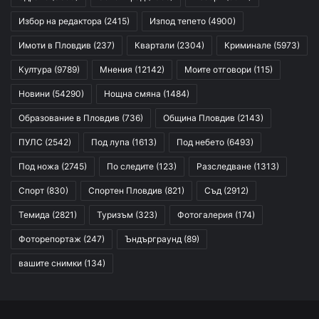
Избор на редактора
(2415)
Изпод тепето
(4900)
Имоти в Пловдив
(237)
Квартали
(2304)
Криминале
(5973)
Култура
(9789)
Мнения
(12142)
Моите отговори
(115)
Новини
(54290)
Нощна смяна
(1484)
Образование в Пловдив
(736)
Община Пловдив
(2143)
ПУЛС
(2542)
Под лупа
(1613)
Под небето
(6493)
Под ножа
(2745)
По следите
(123)
Разследване
(1313)
Спорт
(830)
Спортен Пловдив
(821)
Съд
(2912)
Темида
(2821)
Туризъм
(323)
Фотогалерия
(174)
Фоторепортаж
(247)
Ъндърграунд
(89)
вашите снимки
(134)