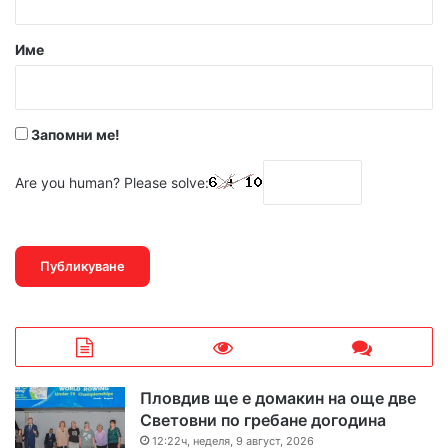
а
р
Име
:
*
Запомни ме!
Are you human? Please solve:
Пловдив ще е домакин на още две
Световни по гребане догодина
12:22ч, неделя, 9 август, 2026