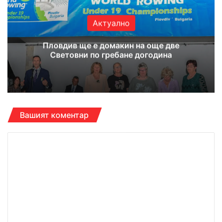
Актуално
Пловдив ще е домакин на още две
Световни по гребане догодина
Вашият коментар
К
о
м
е
н
т