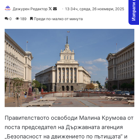
Изпрати новина
Follow
Send
Дежурен Редактор
13:34ч, сряда, 26 ноември, 2025
on
an
0
189
Преди по-малко от минута
X
email
Правителството освободи Малина Крумова от
поста председател на Държавната агенция
„Безопасност на движението по пътищата“ и