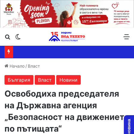
Търсене ...
Switch skin
М
Начало
/
Власт
България
Власт
Новини
Освободиха председателя
на Държавна агенция
„Безопасност на движението
по пътищата“