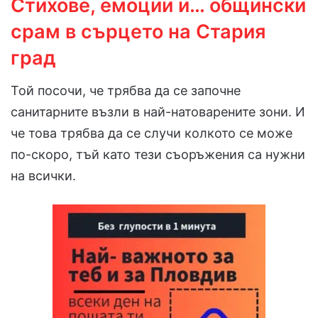
Стихове, емоции и… общински
срам в сърцето на Стария
град
Той посочи, че трябва да се започне
санитарните възли в най-натоварените зони. И
че това трябва да се случи колкото се може
по-скоро, тъй като тези съоръжения са нужни
на всички.