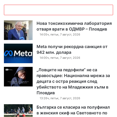
Нова токсикохимична лаборатория
отваря врати в ОДМВР – Пловдив
14:05ч, петък, 7 август, 2026
Meta получи рекордна санкция от
942 млн. долара
14:00ч, петък, 7 август, 2026
„Ловците на педофили“ не са
правосъдие: Национална мрежа за
децата с остра реакция след
убийството на Младежкия хълм в
Пловдив
13:26ч, петък, 7 август, 2026
Българка се класира на полуфинал
в женския скиф на Световното по