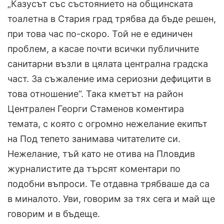
„Казусът със състоянието на общинската
тоалетна в Стария град трябва да бъде решен,
при това час по-скоро. Той не е единичен
проблем, а касае почти всички публичните
санитарни възли в цялата централна градска
част. За съжаление има сериозни дефицити в
това отношение“. Така кметът на район
Централен Георги Стаменов коментира
темата, с която с огромно нежелание екипът
на Под тепето занимава читателите си.
Нежелание, тъй като не отива на Пловдив
журналистите да търсят коментари по
подобни въпроси. Те отдавна трябваше да са
в миналото. Уви, говорим за тях сега и май ще
говорим и в бъдеще.