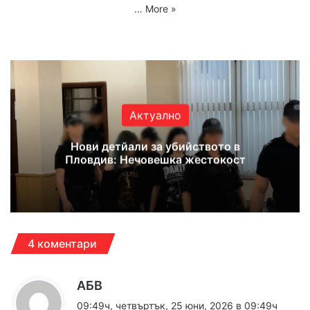
…
More »
Website
Facebook
X
YouTube
Instagram
Актуално
Нови детйали за убийството в
Пловдив: Нечовешка жестокост
4 коментари
к
АБВ
а
09:49ч, четвъртък, 25 юни, 2026 в 09:49ч