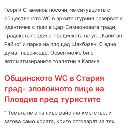
Георги Стаменов посочи, че ситуацията с
общественото WC в архитектурния резерват е
идентична с тази в Цар-Симеоновата гради,
Градската градина, градинката на ул. „Капитан
Райчо“ и парка на площад Шахбазян. С една
дума- навсякъде. Освен може би с
автоматизираните тоалетни в Капана.
Общинското WC в Стария
град- зловонното лице на
Пловдив пред туристите
“ Темата не е на ниво районно кметство, и
затова само хората, които отговарят за тях,