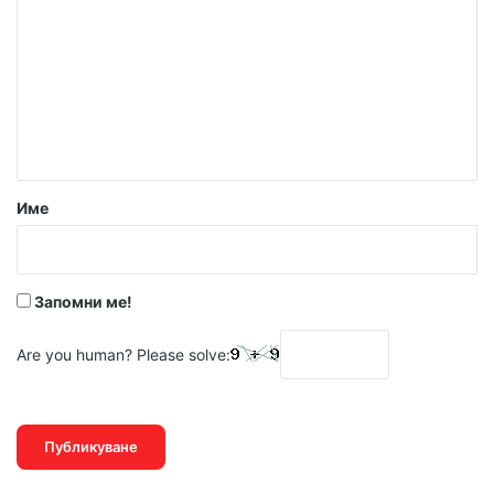
о
м
е
н
т
а
р
Име
:
*
Запомни ме!
Are you human? Please solve: