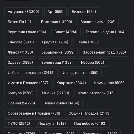
Актуално
(33800)
Арт
(955)
Бизнес
(1654)
Ботев Пд
(111)
България
(13909)
Вашите писма
(206)
Вкусът на града
(994)
Власт
(4084)
Героите на деня
(1964)
Гласове
(5981)
Градът
(31284)
Евала
(1068)
Живот
(11036)
Забавление
(8399)
Забравеният град
(1825)
Здраве
(3890)
Зелен град
(1358)
Избори
(5021)
Избор на редактора
(2412)
Изпод тепето
(4899)
Имоти в Пловдив
(237)
Квартали
(2304)
Криминале
(5969)
Култура
(9788)
Мнения
(12139)
Моите отговори
(115)
Новини
(54275)
Нощна смяна
(1484)
Образование в Пловдив
(736)
Община Пловдив
(2143)
ПУЛС
(2542)
Под лупа
(1613)
Под небето
(6493)
Под ножа
(2745)
По следите
(123)
Разследване
(1313)