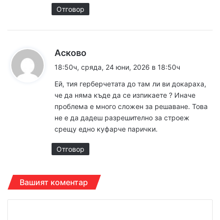
Отговор
к
Асково
а
18:50ч, сряда, 24 юни, 2026 в 18:50ч
з
Ей, тия герберчетата до там ли ви докараха,
а
че да няма къде да се изпикаете ? Иначе
:
проблема е много сложен за решаване. Това
не е да дадеш разрешително за строеж
срещу едно куфарче парички.
Отговор
Вашият коментар
К