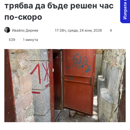
Изпрати новина
трябва да бъде решен час
по-скоро
Follow
Send
Ивайло Дернев
17:38ч, сряда, 24 юни, 2026
4
on
an
539
1 минута
X
email