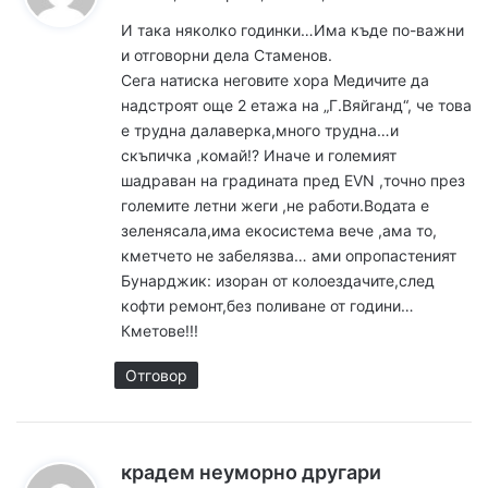
з
И така няколко годинки…Има къде по-важни
а
и отговорни дела Стаменов.
:
Сега натиска неговите хора Медичите да
надстроят още 2 етажа на „Г.Вяйганд“, че това
е трудна далаверка,много трудна…и
скъпичка ,комай!? Иначе и големият
шадраван на градината пред EVN ,точно през
големите летни жеги ,не работи.Водата е
зеленясала,има екосистема вече ,ама то,
кметчето не забелязва… ами опропастеният
Бунарджик: изоран от колоездачите,след
кофти ремонт,без поливане от години…
Кметове!!!
Отговор
к
крадем неуморно другари