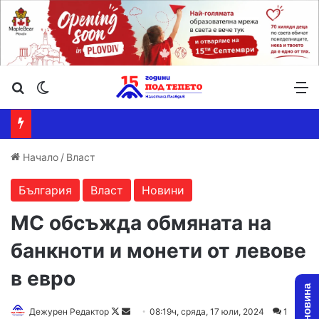
Търсене ...
Switch skin
М
Начало
/
Власт
България
Власт
Новини
МС обсъжда обмяната на
банкноти и монети от левове
в евро
Follow
Send
Дежурен Редактор
08:19ч, сряда, 17 юли, 2024
1