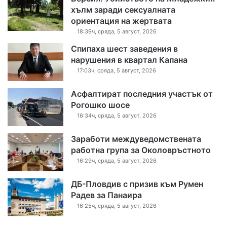
хълм заради сексуалната
ориентация на жертвата
18:39ч, сряда, 5 август, 2026
Спипаха шест заведения в
нарушения в квартал Капана
17:03ч, сряда, 5 август, 2026
Асфалтират последния участък от
Рогошко шосе
16:34ч, сряда, 5 август, 2026
Заработи междуведомствената
работна група за Околовръстното
16:29ч, сряда, 5 август, 2026
ДБ-Пловдив с призив към Румен
Радев за Панаира
16:25ч, сряда, 5 август, 2026