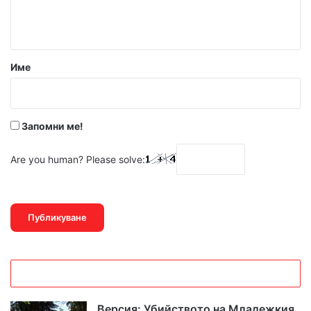
н
т
а
р
Име
:
*
Запомни ме!
Are you human? Please solve:
Версия: Убийството на Младежкия