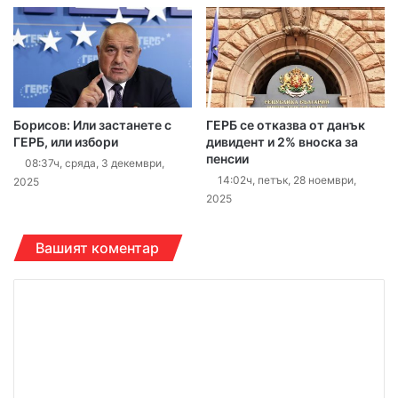
Борисов: Или застанете с
ГЕРБ се отказва от данък
ГЕРБ, или избори
дивидент и 2% вноска за
пенсии
08:37ч, сряда, 3 декември,
14:02ч, петък, 28 ноември,
2025
2025
Вашият коментар
К
о
м
е