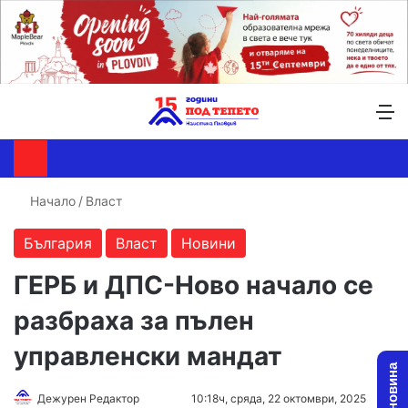
Търсене ...
Switch skin
М
Начало
/
Власт
България
Власт
Новини
ГЕРБ и ДПС-Ново начало се
разбраха за пълен
управленски мандат
Follow
Send
Дежурен Редактор
10:18ч, сряда, 22 октомври, 2025