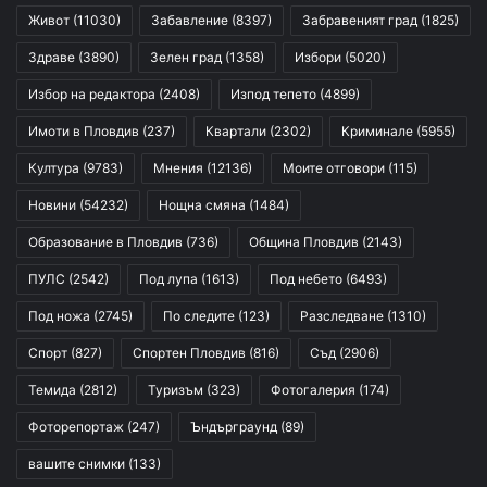
Живот
(11030)
Забавление
(8397)
Забравеният град
(1825)
Здраве
(3890)
Зелен град
(1358)
Избори
(5020)
Избор на редактора
(2408)
Изпод тепето
(4899)
Имоти в Пловдив
(237)
Квартали
(2302)
Криминале
(5955)
Култура
(9783)
Мнения
(12136)
Моите отговори
(115)
Новини
(54232)
Нощна смяна
(1484)
Образование в Пловдив
(736)
Община Пловдив
(2143)
ПУЛС
(2542)
Под лупа
(1613)
Под небето
(6493)
Под ножа
(2745)
По следите
(123)
Разследване
(1310)
Спорт
(827)
Спортен Пловдив
(816)
Съд
(2906)
Темида
(2812)
Туризъм
(323)
Фотогалерия
(174)
Фоторепортаж
(247)
Ъндърграунд
(89)
вашите снимки
(133)