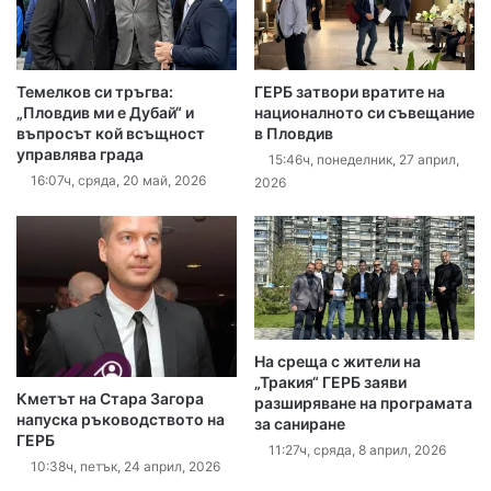
Темелков си тръгва:
ГЕРБ затвори вратите на
„Пловдив ми е Дубай“ и
националното си съвещание
въпросът кой всъщност
в Пловдив
управлява града
15:46ч, понеделник, 27 април,
16:07ч, сряда, 20 май, 2026
2026
На среща с жители на
„Тракия“ ГЕРБ заяви
Кметът на Стара Загора
разширяване на програмата
напуска ръководството на
за саниране
ГЕРБ
11:27ч, сряда, 8 април, 2026
10:38ч, петък, 24 април, 2026