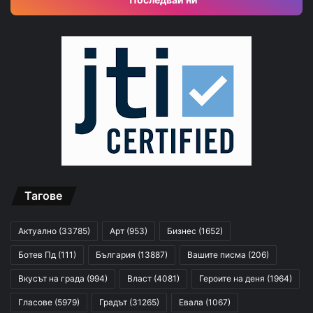
Тагове
Актуално
(33785)
Арт
(953)
Бизнес
(1652)
Ботев Пд
(111)
България
(13887)
Вашите писма
(206)
Вкусът на града
(994)
Власт
(4081)
Героите на деня
(1964)
Гласове
(5979)
Градът
(31265)
Евала
(1067)