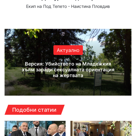
Екип на Под Тепето - Наистина Пловдив
Website
Facebook
X
YouTube
Instagram
Актуално
Версия: Убийството на Младежкия
хълм заради сексуалната ориентация
на жертвата
Подобни статии