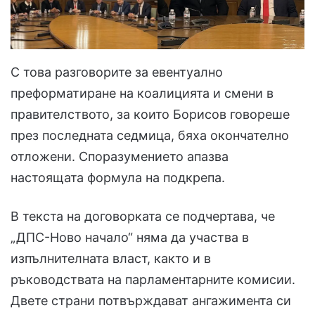
С това разговорите за евентуално
преформатиране на коалицията и смени в
правителството, за които Борисов говореше
през последната седмица, бяха окончателно
отложени. Споразумението апазва
настоящата формула на подкрепа.
В текста на договорката се подчертава, че
„ДПС-Ново начало“ няма да участва в
изпълнителната власт, както и в
ръководствата на парламентарните комисии.
Двете страни потвърждават ангажимента си