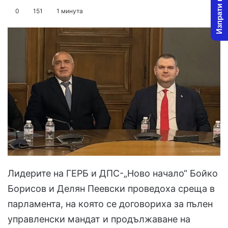
Изпрати новина
on
an
0
151
1 минута
X
email
Лидерите на ГЕРБ и ДПС-„Ново начало“ Бойко
Борисов и Делян Пеевски проведоха среща в
парламента, на която се договориха за пълен
управленски мандат и продължаване на