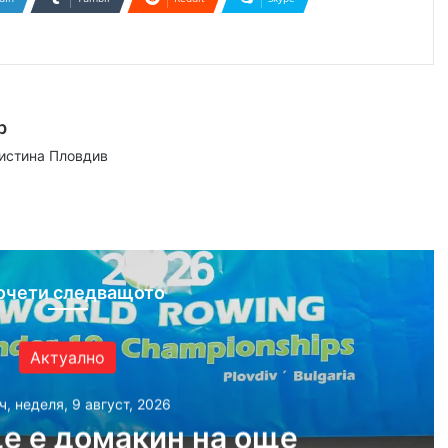
р
аистина Пловдив
ram
очети следващото
Актуално
ч, неделя, 9 август, 2026
е е домакин на още