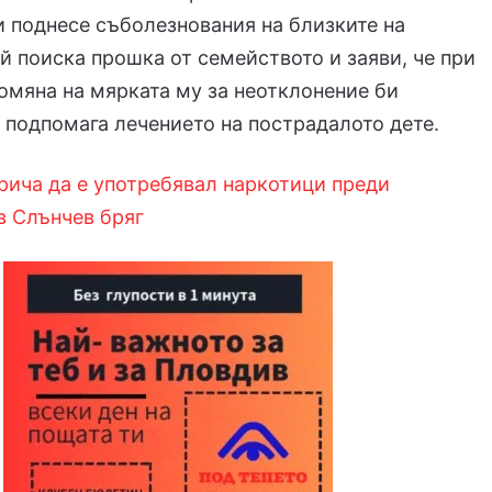
и поднесе съболезнования на близките на
ой поиска прошка от семейството и заяви, че при
омяна на мярката му за неотклонение би
а подпомага лечението на пострадалото дете.
рича да е употребявал наркотици преди
в Слънчев бряг