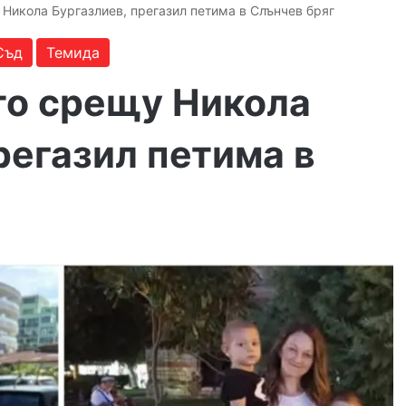
 Никола Бургазлиев, прегазил петима в Слънчев бряг
Съд
Темида
то срещу Никола
регазил петима в