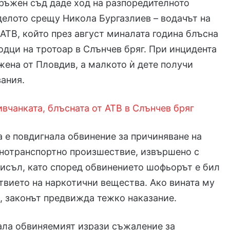
ръжен съд даде ход на разпоредителното
делото срещу Никола Бургазлиев – водачът на
АТВ, който през август миналата година блъсна
дци на тротоар в Слънчев бряг. При инцидента
жена от Пловдив, а малкото ѝ дете получи
ания.
вчанката, блъсната от АТВ в Слънчев бряг
 е повдигнала обвинение за причиняване на
тнотранспортно произшествие, извършено с
исъл, като според обвинението шофьорът е бил
твието на наркотични вещества. Ако вината му
, законът предвижда тежко наказание.
ала обвиняемият изрази съжаление за