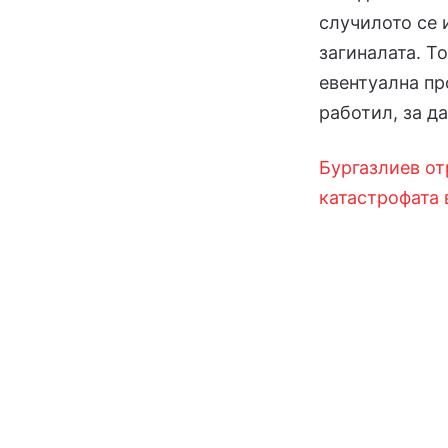
случилото се 
загиналата. Т
евентуална пр
работил, за д
Бургазлиев от
катастрофата 