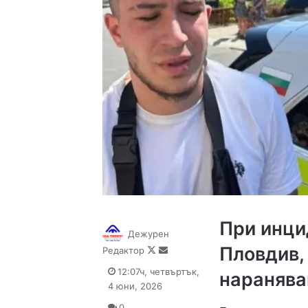
При инци
Дежурен
Пловдив,
Follow
Send
Редактор
on
an
12:07ч, четвъртък,
наранява
X
email
4 юни, 2026
0