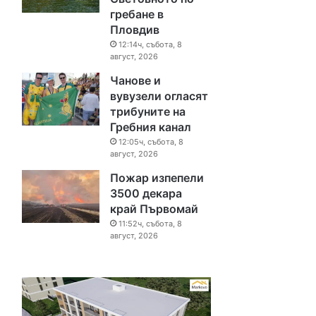
гребане в
Пловдив
12:14ч, събота, 8
август, 2026
Чанове и
вувузели огласят
трибуните на
Гребния канал
12:05ч, събота, 8
август, 2026
Пожар изпепели
3500 декара
край Първомай
11:52ч, събота, 8
август, 2026