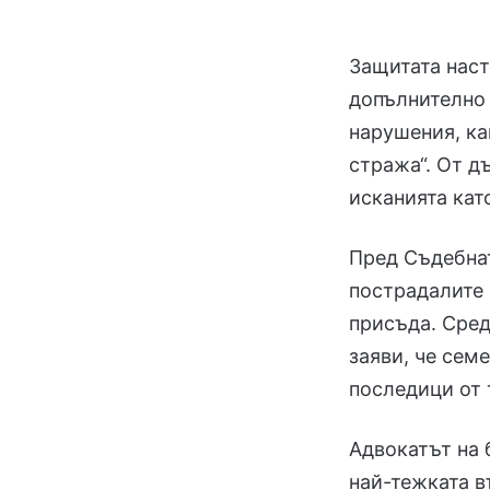
Защитата наст
допълнително 
нарушения, ка
стража“. От д
исканията кат
Пред Съдебнат
пострадалите 
присъда. Сред
заяви, че сем
последици от 
Адвокатът на 
най-тежката в