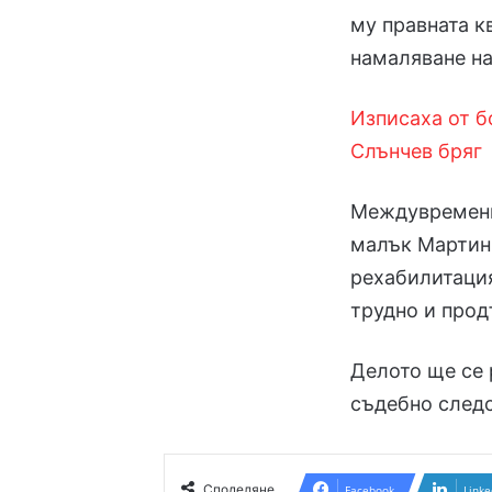
му правната к
намаляване на
Изписаха от б
Слънчев бряг
Междувременн
малък Мартин
рехабилитация
трудно и про
Делото ще се 
съдебно следс
Споделяне
Facebook
Linke