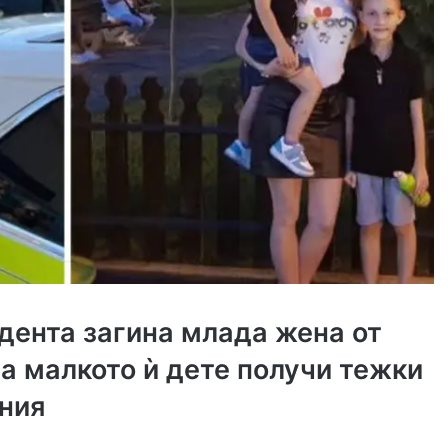
дента загина млада жена от
 а малкото ѝ дете получи тежки
ния