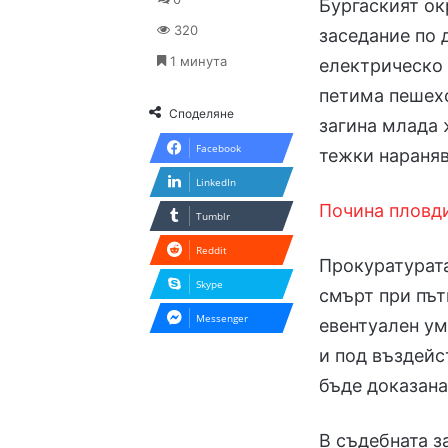
Бургаският ок
320
заседание по 
1 минута
електрическо 
петима пешехо
Споделяне
загина млада 
Facebook
тежки нараняв
LinkedIn
Почина пловди
Tumblr
Reddit
Прокуратурата
Skype
смърт при пъ
Messenger
евентуален ум
и под въздейс
бъде доказана
В съдебната з