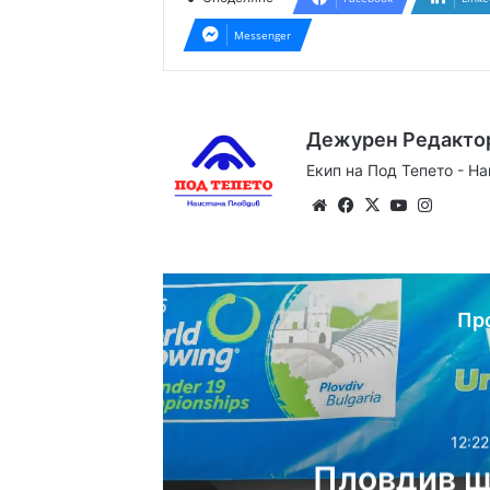
Messenger
Дежурен Редакто
Екип на Под Тепето - Н
Website
Facebook
X
YouTube
Instag
Пр
12:22
Пловдив щ