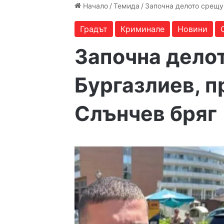
Начало
/
Темида
/
Започна делото срещу
Градът
Криминале
Новини
Започна дело
Бургазлиев, п
Слънчев бряг