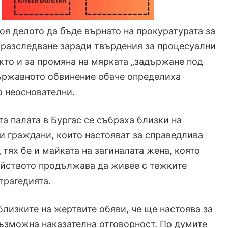
оя делото да бъде върнато на прокуратурата за
разследване заради твърдения за процесуални
кто и за промяна на мярката „задържане под
ържавното обвинение обаче определиха
о неоснователни.
а палата в Бургас се събраха близки на
и граждани, които настояват за справедлива
 тях бе и майката на загиналата жена, която
ейството продължава да живее с тежките
трагедията.
близките на жертвите обяви, че ще настоява за
ъзможна наказателна отговорност. По думите