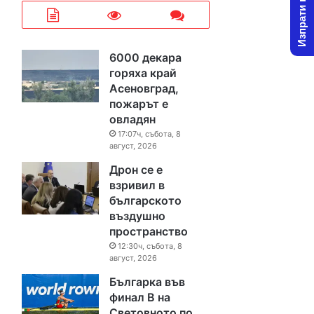
Изпрати новина
6000 декара
горяха край
Асеновград,
пожарът е
овладян
17:07ч, събота, 8
август, 2026
Дрон се е
взривил в
българското
въздушно
пространство
12:30ч, събота, 8
август, 2026
Българка във
финал B на
Световното по