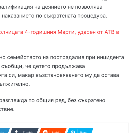
валификация на деянието не позволява
 наказанието по съкратената процедура.
олницата 4-годишния Марти, ударен от АТВ в
о семейството на пострадалия при инцидента
 съобщи, че детето продължава
та си, макар възстановяването му да остава
дължително.
разглежда по общия ред, без съкратено
твие.
dIn
Tumblr
Reddit
Skype