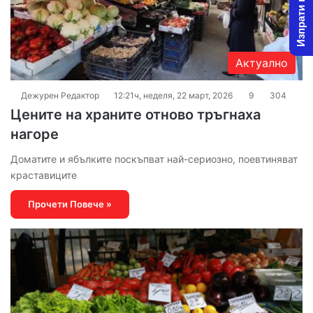
Изпрати новина
Актуално
Дежурен Редактор
12:21ч, неделя, 22 март, 2026
9
304
Цените на храните отново тръгнаха
нагоре
Доматите и ябълките поскъпват най-сериозно, поевтиняват
краставиците
Прочети Повече »