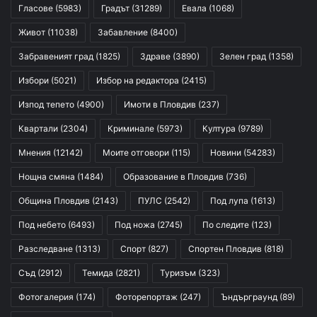
Гласове
(5983)
Градът
(31289)
Евала
(1068)
Живот
(11038)
Забавление
(8400)
Забравеният град
(1825)
Здраве
(3890)
Зелен град
(1358)
Избори
(5021)
Избор на редактора
(2415)
Изпод тепето
(4900)
Имоти в Пловдив
(237)
Квартали
(2304)
Криминале
(5973)
Култура
(9789)
Мнения
(12142)
Моите отговори
(115)
Новини
(54283)
Нощна смяна
(1484)
Образование в Пловдив
(736)
Община Пловдив
(2143)
ПУЛС
(2542)
Под лупа
(1613)
Под небето
(6493)
Под ножа
(2745)
По следите
(123)
Разследване
(1313)
Спорт
(827)
Спортен Пловдив
(818)
Съд
(2912)
Темида
(2821)
Туризъм
(323)
Фотогалерия
(174)
Фоторепортаж
(247)
Ъндърграунд
(89)