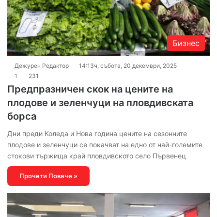
Бизнес
Дежурен Редактор
14:13ч, събота, 20 декември, 2025
1
231
Предпразничен скок на цените на
плодове и зеленчуци на пловдивската
борса
Дни преди Коледа и Нова година цените на сезонните
плодове и зеленчуци се покачват на едно от най-големите
стокови тържища край пловдивското село Първенец
Прочети Повече »