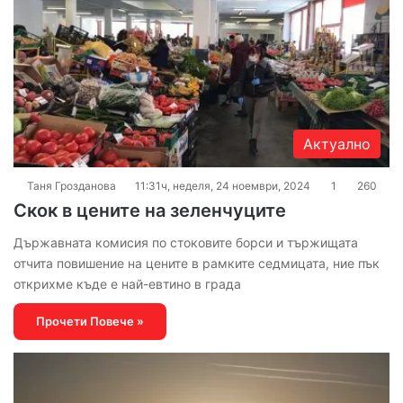
Актуално
Таня Грозданова
11:31ч, неделя, 24 ноември, 2024
1
260
Скок в цените на зеленчуците
Държавната комисия по стоковите борси и тържищата
отчита повишение на цените в рамките седмицата, ние пък
открихме къде е най-евтино в града
Прочети Повече »