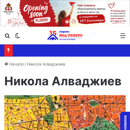
Търсене ...
Switch skin
М
Начало
/
Никола Алваджиев
Никола Алваджиев