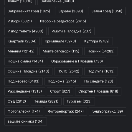
Живот
(11038)
Забавление
(8400)
Забравеният град
(1825)
Здраве
(3890)
Зелен град
(1358)
Избори
(5021)
Избор на редактора
(2415)
Изпод тепето
(4900)
Имоти в Пловдив
(237)
Квартали
(2304)
Криминале
(5973)
Култура
(9789)
Мнения
(12142)
Моите отговори
(115)
Новини
(54283)
Нощна смяна
(1484)
Образование в Пловдив
(736)
Община Пловдив
(2143)
ПУЛС
(2542)
Под лупа
(1613)
Под небето
(6493)
Под ножа
(2745)
По следите
(123)
Разследване
(1313)
Спорт
(827)
Спортен Пловдив
(818)
Съд
(2912)
Темида
(2821)
Туризъм
(323)
Фотогалерия
(174)
Фоторепортаж
(247)
Ъндърграунд
(89)
вашите снимки
(134)