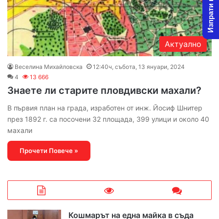
Изпрати новина
Актуално
Веселина Михайловска
12:40ч, събота, 13 януари, 2024
4
13 666
Знаете ли старите пловдивски махали?
В първия план на града, изработен от инж. Йосиф Шнитер
през 1892 г. са посочени 32 площада, 399 улици и около 40
махали
Прочети Повече »
Кошмарът на една майка в съда