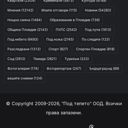
Квартали
(2304)
Криминале
(5973)
Култура
(9789)
Мнения
(12142)
Моите отговори
(115)
Новини
(54283)
Нощна смяна
(1484)
Образование в Пловдив
(736)
Община Пловдив
(2143)
ПУЛС
(2542)
Под лупа
(1613)
Под небето
(6493)
Под ножа
(2745)
По следите
(123)
Разследване
(1313)
Спорт
(827)
Спортен Пловдив
(818)
Съд
(2912)
Темида
(2821)
Туризъм
(323)
Фотогалерия
(174)
Фоторепортаж
(247)
Ъндърграунд
(89)
вашите снимки
(134)
© Copyright 2009-2026, "Под тепето" ООД. Всички
права запазени.
Facebook
YouTube
Instagram
RSS
Threads