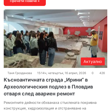
Прочети Повече »
Актуално
Таня Грозданова
15:14ч, четвъртък, 16 април, 2026
0
426
Късноантичната сграда „Ирини“ в
Археологическия подлез в Пловдив
отваря след авариен ремонт
Ремонтните дейности обхванаха стъклената покривна
конструкция, хидроизолация и отстраняване на