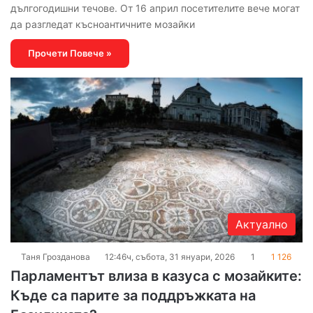
дългогодишни течове. От 16 април посетителите вече могат
да разгледат късноантичните мозайки
Прочети Повече »
Актуално
Таня Грозданова
12:46ч, събота, 31 януари, 2026
1
1 126
Парламентът влиза в казуса с мозайките:
Къде са парите за поддръжката на