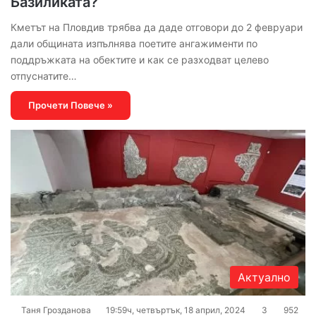
Базиликата?
Кметът на Пловдив трябва да даде отговори до 2 февруари
дали общината изпълнява поетите ангажименти по
поддръжката на обектите и как се разходват целево
отпуснатите…
Прочети Повече »
Актуално
Таня Грозданова
19:59ч, четвъртък, 18 април, 2024
3
952