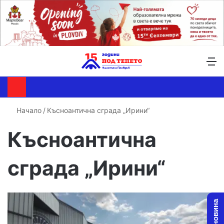
Търсене ...
Switch skin
М
Начало
/
Късноантична сграда „Ирини“
Късноантична
сграда „Ирини“