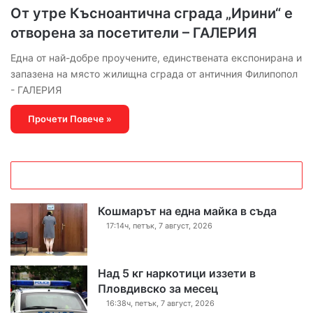
От утре Късноантична сграда „Ирини“ е
отворена за посетители – ГАЛЕРИЯ
Една от най-добре проучените, единствената експонирана и
запазена на място жилищна сграда от античния Филипопол
- ГАЛЕРИЯ
Прочети Повече »
Кошмарът на една майка в съда
17:14ч, петък, 7 август, 2026
Над 5 кг наркотици иззети в
Пловдивско за месец
16:38ч, петък, 7 август, 2026