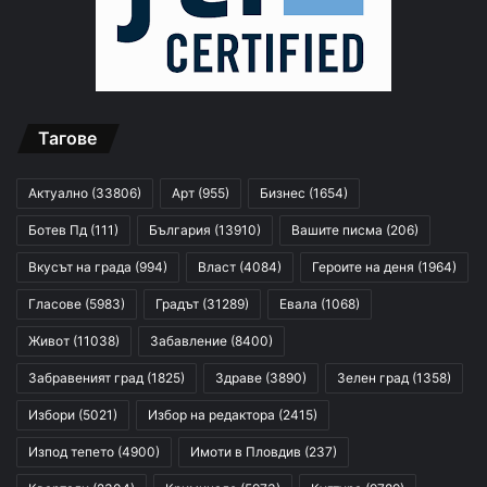
Тагове
Актуално
(33806)
Арт
(955)
Бизнес
(1654)
Ботев Пд
(111)
България
(13910)
Вашите писма
(206)
Вкусът на града
(994)
Власт
(4084)
Героите на деня
(1964)
Гласове
(5983)
Градът
(31289)
Евала
(1068)
Живот
(11038)
Забавление
(8400)
Забравеният град
(1825)
Здраве
(3890)
Зелен град
(1358)
Избори
(5021)
Избор на редактора
(2415)
Изпод тепето
(4900)
Имоти в Пловдив
(237)