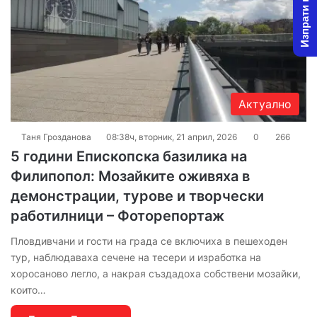
Изпрати новина
Актуално
Таня Грозданова
08:38ч, вторник, 21 април, 2026
0
266
5 години Епископска базилика на
Филипопол: Мозайките оживяха в
демонстрации, турове и творчески
работилници – Фоторепортаж
Пловдивчани и гости на града се включиха в пешеходен
тур, наблюдаваха сечене на тесери и изработка на
хоросаново легло, а накрая създадоха собствени мозайки,
които…