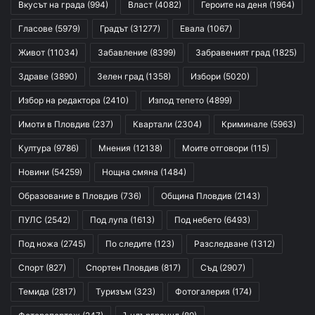
Вкусът на града
(994)
Власт
(4082)
Героите на деня
(1964)
Гласове
(5979)
Градът
(31277)
Евала
(1067)
Живот
(11034)
Забавление
(8399)
Забравеният град
(1825)
Здраве
(3890)
Зелен град
(1358)
Избори
(5020)
Избор на редактора
(2410)
Изпод тепето
(4899)
Имоти в Пловдив
(237)
Квартали
(2304)
Криминале
(5963)
Култура
(9786)
Мнения
(12138)
Моите отговори
(115)
Новини
(54259)
Нощна смяна
(1484)
Образование в Пловдив
(736)
Община Пловдив
(2143)
ПУЛС
(2542)
Под лупа
(1613)
Под небето
(6493)
Под ножа
(2745)
По следите
(123)
Разследване
(1312)
Спорт
(827)
Спортен Пловдив
(817)
Съд
(2907)
Темида
(2817)
Туризъм
(323)
Фотогалерия
(174)