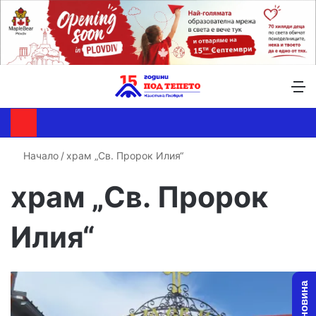
Търсене ...
Switch skin
М
Начало
/
храм „Св. Пророк Илия“
храм „Св. Пророк
Илия“