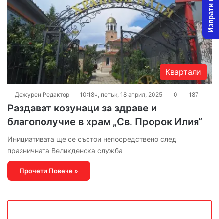
Изпрати новина
Квартали
Дежурен Редактор
10:18ч, петък, 18 април, 2025
0
187
Раздават козунаци за здраве и
благополучие в храм „Св. Пророк Илия“
Инициативата ще се състои непосредствено след
празничната Великденска служба
Прочети Повече »