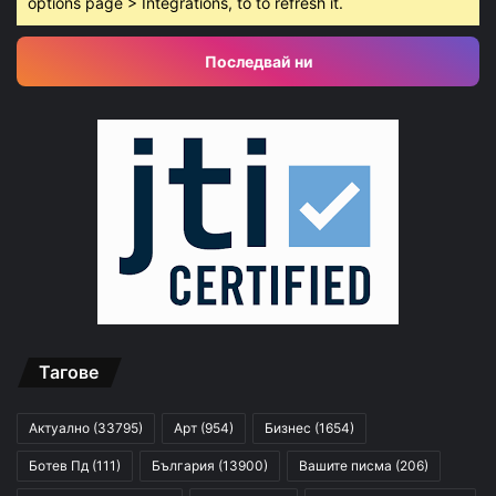
options page > Integrations, to to refresh it.
Последвай ни
Тагове
Актуално
(33795)
Арт
(954)
Бизнес
(1654)
Ботев Пд
(111)
България
(13900)
Вашите писма
(206)