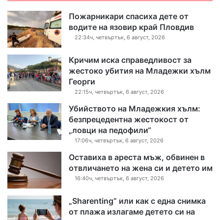
Пожарникари спасиха дете от
водите на язовир край Пловдив
22:34ч, четвъртък, 6 август, 2026
Кричим иска справедливост за
жестоко убития на Младежки хълм
Георги
22:15ч, четвъртък, 6 август, 2026
Убийството на Младежкия хълм:
безпрецедентна жестокост от
„ловци на педофили“
17:06ч, четвъртък, 6 август, 2026
Оставиха в ареста мъж, обвинен в
отвличането на жена си и детето им
16:40ч, четвъртък, 6 август, 2026
„Sharenting“ или как с една снимка
от плажа излагаме детето си на