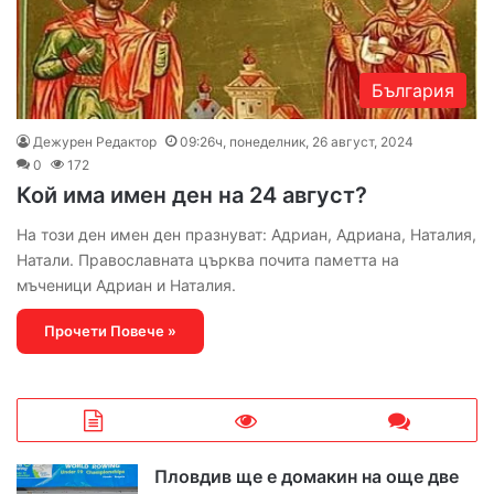
България
Дежурен Редактор
09:26ч, понеделник, 26 август, 2024
0
172
Кой има имен ден на 24 август?
На този ден имен ден празнуват: Адриан, Адриана, Наталия,
Натали. Православната църква почита паметта на
мъченици Адриан и Наталия.
Прочети Повече »
Пловдив ще е домакин на още две