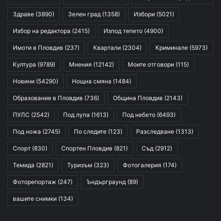
Здраве
(3890)
Зелен град
(1358)
Избори
(5021)
Избор на редактора
(2415)
Изпод тепето
(4900)
Имоти в Пловдив
(237)
Квартали
(2304)
Криминале
(5973)
Култура
(9789)
Мнения
(12142)
Моите отговори
(115)
Новини
(54290)
Нощна смяна
(1484)
Образование в Пловдив
(736)
Община Пловдив
(2143)
ПУЛС
(2542)
Под лупа
(1613)
Под небето
(6493)
Под ножа
(2745)
По следите
(123)
Разследване
(1313)
Спорт
(830)
Спортен Пловдив
(821)
Съд
(2912)
Темида
(2821)
Туризъм
(323)
Фотогалерия
(174)
Фоторепортаж
(247)
Ъндърграунд
(89)
вашите снимки
(134)