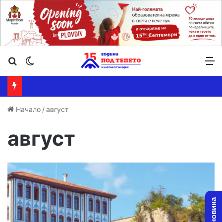
Търсене ...
Switch skin
М
Начало
/
август
август