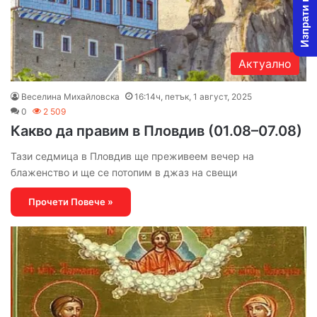
Изпрати новина
Актуално
Веселина Михайловска
16:14ч, петък, 1 август, 2025
0
2 509
Какво да правим в Пловдив (01.08–07.08)
Тази седмица в Пловдив ще преживеем вечер на
блаженство и ще се потопим в джаз на свещи
Прочети Повече »