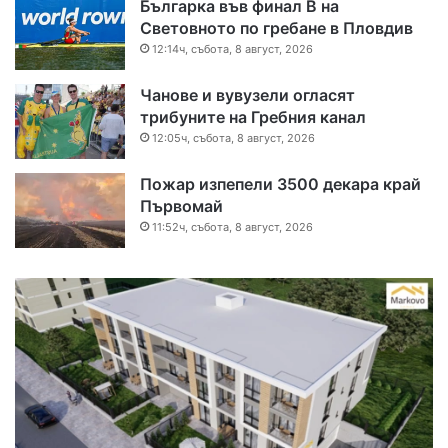
Българка във финал B на
Световното по гребане в Пловдив
12:14ч, събота, 8 август, 2026
Чанове и вувузели огласят
трибуните на Гребния канал
12:05ч, събота, 8 август, 2026
Пожар изпепели 3500 декара край
Първомай
11:52ч, събота, 8 август, 2026