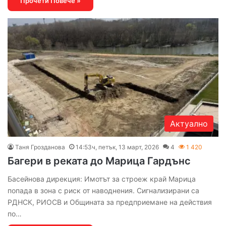
Прочети Повече »
Актуално
Таня Грозданова
14:53ч, петък, 13 март, 2026
4
1 420
Багери в реката до Марица Гардънс
Басейнова дирекция: Имотът за строеж край Марица
попада в зона с риск от наводнения. Сигнализирани са
РДНСК, РИОСВ и Общината за предприемане на действия
по…