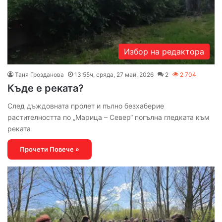
Избор на редактора
Таня Грозданова
13:55ч, сряда, 27 май, 2026
2
2 704
Къде е реката?
След дъждовната пролет и пълно безхаберие
растителността по „Марица – Север“ погълна гледката към
реката
Прочети Повече »