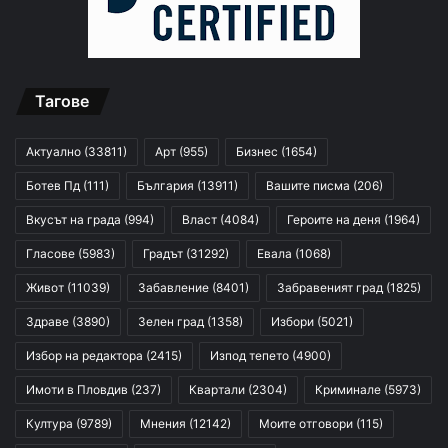
Тагове
Актуално
(33811)
Арт
(955)
Бизнес
(1654)
Ботев Пд
(111)
България
(13911)
Вашите писма
(206)
Вкусът на града
(994)
Власт
(4084)
Героите на деня
(1964)
Гласове
(5983)
Градът
(31292)
Евала
(1068)
Живот
(11039)
Забавление
(8401)
Забравеният град
(1825)
Здраве
(3890)
Зелен град
(1358)
Избори
(5021)
Избор на редактора
(2415)
Изпод тепето
(4900)
Имоти в Пловдив
(237)
Квартали
(2304)
Криминале
(5973)
Култура
(9789)
Мнения
(12142)
Моите отговори
(115)