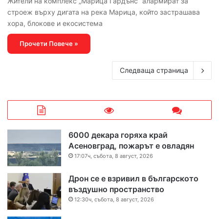
Жители на комплекс „Марица Гардънс“ алармират за
строеж върху дигата на река Марица, който застрашава
хора, блокове и екосистема
Прочети Повече »
Следваща страница
6000 декара горяха край
Асеновград, пожарът е овладян
17:07ч, събота, 8 август, 2026
Дрон се е взривил в българското
въздушно пространство
12:30ч, събота, 8 август, 2026