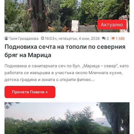
Актуално
Таня Грозданова
16:03ч, четвъртък, 4 юни, 2026
3
1 586
Подновиха сечта на тополи по северния
бряг на Марица
Подновена е санитарната сеч по бул. „Марица – север“, като
работата се извършва в участъка около Млечната кухня,
детска градина и зоната с открити фитнес…
Прочети Повече »