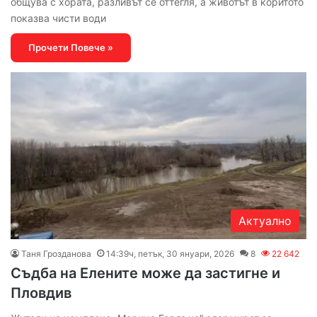
общува с хората, разливът се оттегля, а животът в коритото
показва чисти води
Прочети Повече »
Актуално
Таня Грозданова
14:39ч, петък, 30 януари, 2026
8
22 642
Съдба на Елените може да застигне и
Пловдив