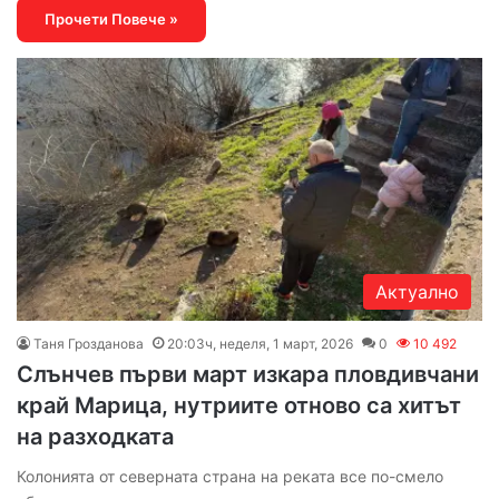
Прочети Повече »
Актуално
Таня Грозданова
20:03ч, неделя, 1 март, 2026
0
10 492
Слънчев първи март изкара пловдивчани
край Марица, нутриите отново са хитът
на разходката
Колонията от северната страна на реката все по-смело