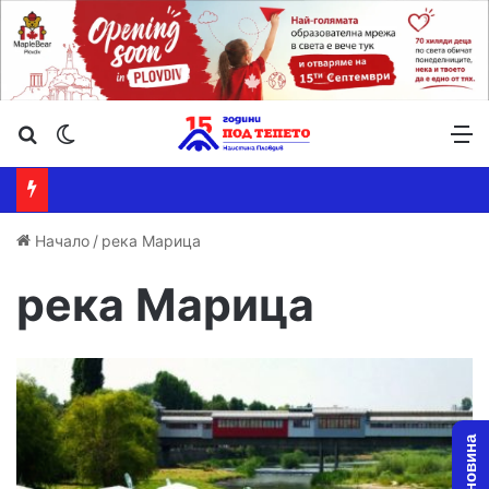
Търсене ...
Switch skin
М
Начало
/
река Марица
река Марица