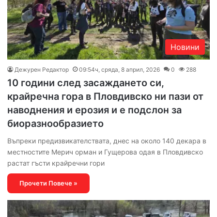
Новини
Дежурен Редактор
09:54ч, сряда, 8 април, 2026
0
288
10 години след засаждането си,
крайречна гора в Пловдивско ни пази от
наводнения и ерозия и е подслон за
биоразнообразието
Въпреки предизвикателствата, днес на около 140 декара в
местностите Мерич орман и Гущерова одая в Пловдивско
растат гъсти крайречни гори
Прочети Повече »