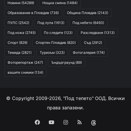
Новини
(54289)
Нощна смяна
(1484)
Образование в Пловдив
(736)
Община Пловдив
(2143)
ПУЛС
(2542)
Под лупа
(1613)
Под небето
(6493)
Под ножа
(2745)
По следите
(123)
Разследване
(1313)
Спорт
(829)
Спортен Пловдив
(820)
Съд
(2912)
Темида
(2821)
Туризъм
(323)
Фотогалерия
(174)
Фоторепортаж
(247)
Ъндърграунд
(89)
вашите снимки
(134)
© Copyright 2009-2026, "Под тепето" ООД. Всички
права запазени.
Facebook
YouTube
Instagram
RSS
Threads