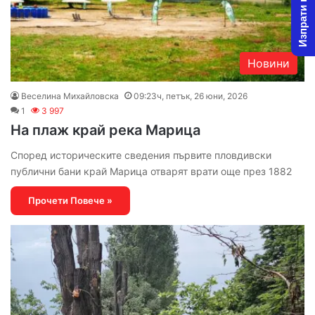
Изпрати новина
Новини
Веселина Михайловска
09:23ч, петък, 26 юни, 2026
1
3 997
На плаж край река Марица
Според историческите сведения първите пловдивски
публични бани край Марица отварят врати още през 1882
Прочети Повече »