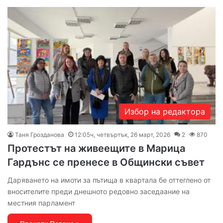
Избор на редактора
Таня Грозданова
12:05ч, четвъртък, 26 март, 2026
2
870
Протестът на живеещите в Марица
Гардънс се пренесе в Общински съвет
Даряването на имоти за пътища в квартала бе оттеглено от
вносителите преди днешното редовно заседаание на
местния парламент