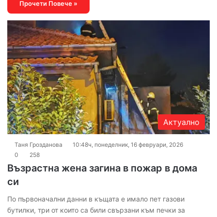
Прочети Повече »
Актуално
Таня Грозданова
10:48ч, понеделник, 16 февруари, 2026
0
258
Възрастна жена загина в пожар в дома
си
По първоначални данни в къщата е имало пет газови
бутилки, три от които са били свързани към печки за