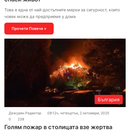
Това е една от най-достъпните мерки за сигурност, които
човек може да предприеме у дома
Прочети Повече »
България
Дежурен Редактор
08:12ч, четвъртък, 2 октомври, 2025
0
238
Голям пожар в столицата взе жертва