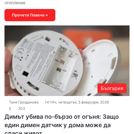
отопление
Прочети Повече »
България
Таня Грозданова
14:14ч, четвъртък, 5 февруари, 2026
0
203
Димът убива по-бързо от огъня: Защо
един димен датчик у дома може да
спаси живот