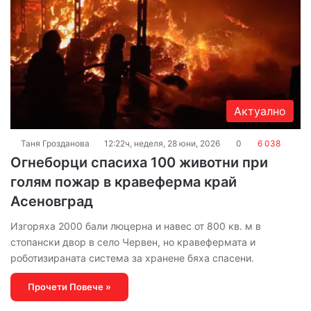
Актуално
Таня Грозданова
12:22ч, неделя, 28 юни, 2026
0
6 038
Огнеборци спасиха 100 животни при
голям пожар в кравеферма край
Асеновград
Изгоряха 2000 бали люцерна и навес от 800 кв. м в
стопански двор в село Червен, но кравефермата и
роботизираната система за хранене бяха спасени.
Прочети Повече »