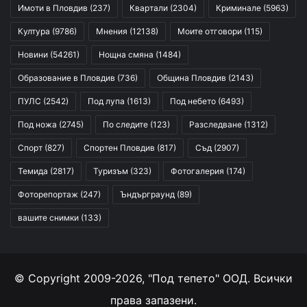
Имоти в Пловдив
(237)
Квартали
(2304)
Криминале
(5963)
Култура
(9786)
Мнения
(12138)
Моите отговори
(115)
Новини
(54261)
Нощна смяна
(1484)
Образование в Пловдив
(736)
Община Пловдив
(2143)
ПУЛС
(2542)
Под лупа
(1613)
Под небето
(6493)
Под ножа
(2745)
По следите
(123)
Разследване
(1312)
Спорт
(827)
Спортен Пловдив
(817)
Съд
(2907)
Темида
(2817)
Туризъм
(323)
Фотогалерия
(174)
Фоторепортаж
(247)
Ъндърграунд
(89)
вашите снимки
(133)
© Copyright 2009-2026, "Под тепето" ООД. Всички
права запазени.