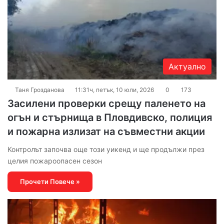
Актуално
Таня Грозданова
11:31ч, петък, 10 юли, 2026
0
173
Засилени проверки срещу паленето на
огън и стърнища в Пловдивско, полиция
и пожарна излизат на съвместни акции
Контролът започва още този уикенд и ще продължи през
целия пожароопасен сезон
Прочети Повече »