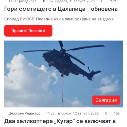
Таня Грозданова
10:05ч, неделя, 31 август, 2025
0
272
Гори сметището в Цалапица – обновена
Според РИОСВ-Пловдив няма замърсяване на въздуха
Прочети Повече »
България
Дежурен Редактор
11:58ч, вторник, 12 август, 2025
0
162
Два хеликоптера „Кугар“ се включват в