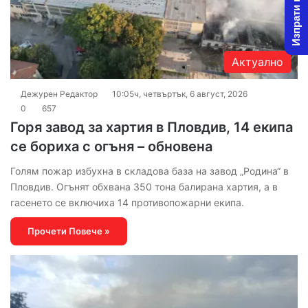
Изпрати новина
Актуално
Дежурен Редактор
10:05ч, четвъртък, 6 август, 2026
0
657
Горя завод за хартия в Пловдив, 14 екипа
се бориха с огъня – обновена
Голям пожар избухна в складова база на завод „Родина“ в
Пловдив. Огънят обхвана 350 тона балирана хартия, а в
гасенето се включиха 14 противопожарни екипа.
Прочети Повече »