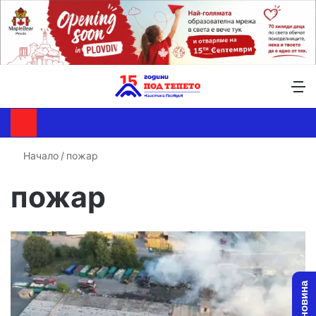
Търсене ...
Switch skin
М
Начало
/
пожар
пожар