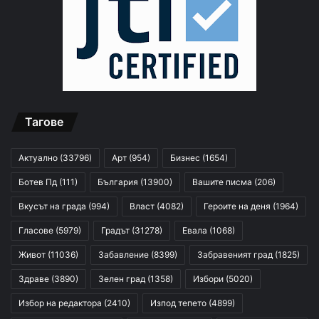
Тагове
Актуално
(33796)
Арт
(954)
Бизнес
(1654)
Ботев Пд
(111)
България
(13900)
Вашите писма
(206)
Вкусът на града
(994)
Власт
(4082)
Героите на деня
(1964)
Гласове
(5979)
Градът
(31278)
Евала
(1068)
Живот
(11036)
Забавление
(8399)
Забравеният град
(1825)
Здраве
(3890)
Зелен град
(1358)
Избори
(5020)
Избор на редактора
(2410)
Изпод тепето
(4899)