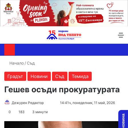
Търсене ...
Switch skin
М
Начало
/
Съд
Градът
Новини
Съд
Темида
Гешев осъди прокуратурата
Follow
Send
Дежурен Редактор
14:41ч, понеделник, 11 май, 2026
on
an
0
183
3 минути
X
email