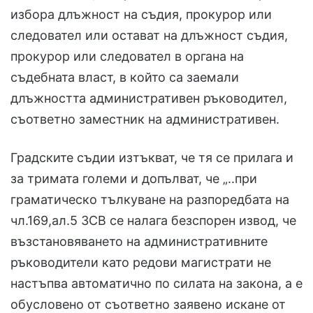
избора длъжност на съдия, прокурор или
следовател или остават на длъжност съдия,
прокурор или следовател в органа на
съдебната власт, в който са заемали
длъжността административен ръководител,
съответно заместник на административен.
Градските съдии изтъкват, че тя се прилага и
за тримата големи и допълват, че „..при
граматическо тълкуване на разпоредбата на
чл.169,ал.5 ЗСВ се налага безспорен извод, че
възстановяването на административните
ръководители като редови магистрати не
настъпва автоматично по силата на закона, а е
обусловено от съответно заявено искане от