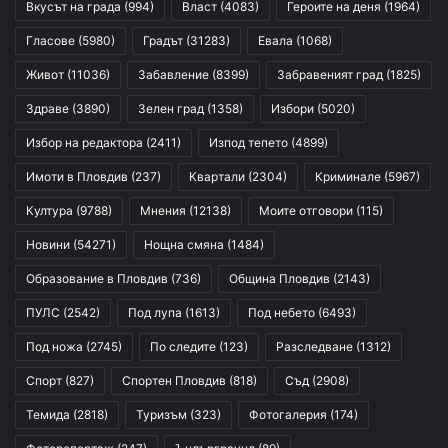
Вкусът на града
(994)
Власт
(4083)
Героите на деня
(1964)
Гласове
(5980)
Градът
(31283)
Евала
(1068)
Живот
(11036)
Забавление
(8399)
Забравеният град
(1825)
Здраве
(3890)
Зелен град
(1358)
Избори
(5020)
Избор на редактора
(2411)
Изпод тепето
(4899)
Имоти в Пловдив
(237)
Квартали
(2304)
Криминале
(5967)
Култура
(9788)
Мнения
(12138)
Моите отговори
(115)
Новини
(54271)
Нощна смяна
(1484)
Образование в Пловдив
(736)
Община Пловдив
(2143)
ПУЛС
(2542)
Под лупа
(1613)
Под небето
(6493)
Под ножа
(2745)
По следите
(123)
Разследване
(1312)
Спорт
(827)
Спортен Пловдив
(818)
Съд
(2908)
Темида
(2818)
Туризъм
(323)
Фотогалерия
(174)