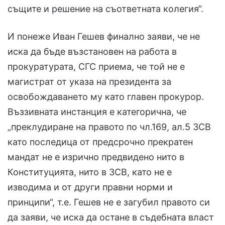
същите и решение на съответната колегия“.
И понеже Иван Гешев финално заяви, че не
иска да бъде възстановен на работа в
прокуратурата, СГС приема, че той не е
магистрат от указа на президента за
освобождаването му като главен прокурор.
Въззивната инстанция е категорична, че
„преклудиране на правото по чл.169, ал.5 ЗСВ
като последица от предсрочно прекратен
мандат не е изрично предвидено нито в
Конституцията, нито в ЗСВ, като не е
изводима и от други правни норми и
принципи“, т.е. Гешев не е загубил правото си
да заяви, че иска да остане в съдебната власт