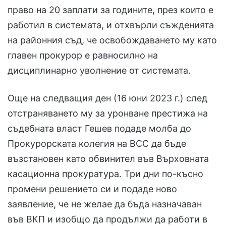
право на 20 заплати за годините, през които е
работил в системата, и отхвърли съжденията
на районния съд, че освобождаването му като
главен прокурор е равносилно на
дисциплинарно уволнение от системата.
Още на следващия ден (16 юни 2023 г.) след
отстраняването му за уронване престижа на
съдебната власт Гешев подаде молба до
Прокурорската колегия на ВСС да бъде
възстановен като обвинител във Върховната
касационна прокуратура. Три дни по-късно
промени решението си и подаде ново
заявление, че не желае да бъда назначаван
във ВКП и изобщо да продължи да работи в