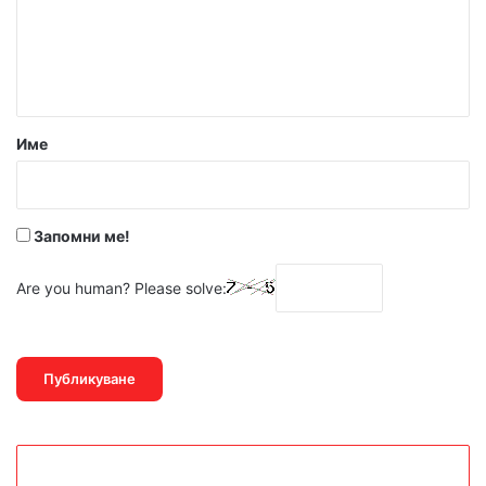
е
н
т
а
р
Име
:
*
Запомни ме!
Are you human? Please solve: