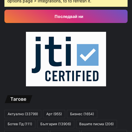
options page > Integrations, to to refresh it.
Последвай ни
Тагове
Актуално
(33799)
Арт
(955)
Бизнес
(1654)
Ботев Пд
(111)
България
(13906)
Вашите писма
(206)