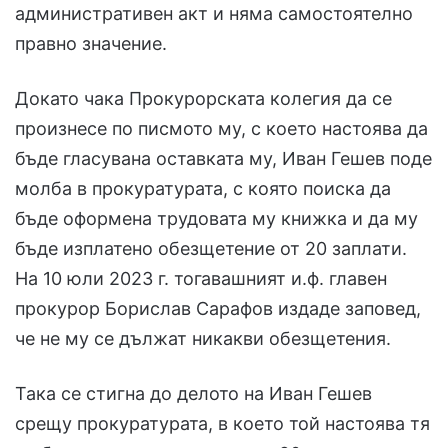
административен акт и няма самостоятелно
правно значение.
Докато чака Прокурорската колегия да се
произнесе по писмото му, с което настоява да
бъде гласувана оставката му, Иван Гешев поде
молба в прокуратурата, с която поиска да
бъде оформена трудовата му книжка и да му
бъде изплатено обезщетение от 20 заплати.
На 10 юли 2023 г. тогавашният и.ф. главен
прокурор Борислав Сарафов издаде заповед,
че не му се дължат никакви обезщетения.
Така се стигна до делото на Иван Гешев
срещу прокуратурата, в което той настоява тя