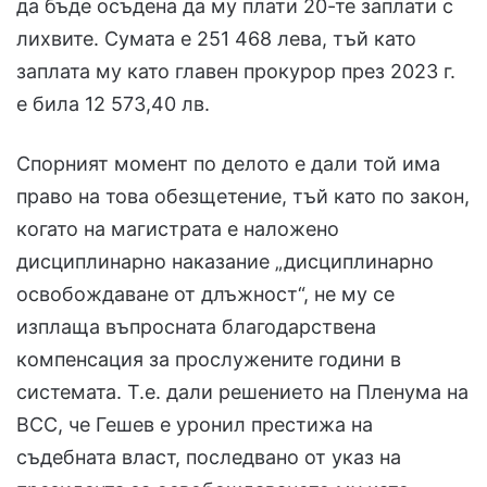
да бъде осъдена да му плати 20-те заплати с
лихвите. Сумата е 251 468 лева, тъй като
заплата му като главен прокурор през 2023 г.
е била 12 573,40 лв.
Спорният момент по делото е дали той има
право на това обезщетение, тъй като по закон,
когато на магистрата е наложено
дисциплинарно наказание „дисциплинарно
освобождаване от длъжност“, не му се
изплаща въпросната благодарствена
компенсация за прослужените години в
системата. Т.е. дали решението на Пленума на
ВСС, че Гешев е уронил престижа на
съдебната власт, последвано от указ на