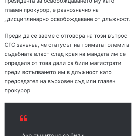
президента за освобождаването му като
главен прокурор, е равнозначно на
„дисциплинарно освобождаване от длъжност.
Преди да се заеме с отговора на този въпрос
СГС заявява, че статусът на тримата големи в
съдебната власт след края на мандата им се
определя от това дали са били магистрати
преди встъпването им в длъжност като
председател на върховен съд или главен
прокурор.
„Ако същите не са били