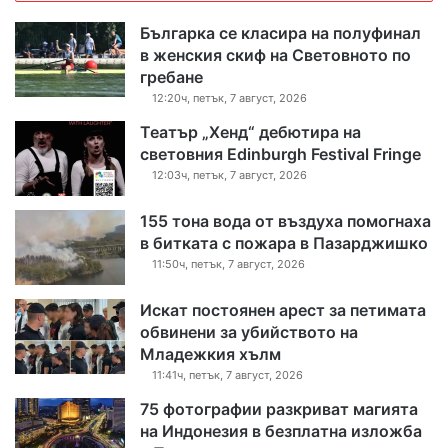
Българка се класира на полуфинал
в женския скиф на Световното по
гребане
12:20ч, петък, 7 август, 2026
Театър „Хенд“ дебютира на
световния Edinburgh Festival Fringe
12:03ч, петък, 7 август, 2026
155 тона вода от въздуха помогнаха
в битката с пожара в Пазарджишко
11:50ч, петък, 7 август, 2026
Искат постоянен арест за петимата
обвинени за убийството на
Младежкия хълм
11:41ч, петък, 7 август, 2026
75 фотографии разкриват магията
на Индонезия в безплатна изложба