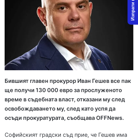
Изпрати новина
Бившият главен прокурор Иван Гешев все пак
ще получи 130 000 евро за прослуженото
време в съдебната власт, отказани му след
освобождаването му, след като успя да
осъди прокуратурата, съобщава OFFNews.
Софийският градски съд прие, че Гешев има