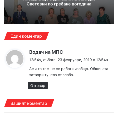
Световни по гребане догодина
Един коментар
к
Водач на МПС
а
12:54ч, събота, 23 февруари, 2019 в 12:54ч
з
Ами то там не се работи изобщо. Общината
а
затвори тунела от злоба.
:
Отговор
Вашият коментар
К