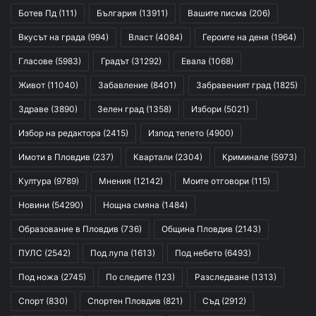
Ботев Пд
(111)
България
(13911)
Вашите писма
(206)
Вкусът на града
(994)
Власт
(4084)
Героите на деня
(1964)
Гласове
(5983)
Градът
(31292)
Евала
(1068)
Живот
(11040)
Забавление
(8401)
Забравеният град
(1825)
Здраве
(3890)
Зелен град
(1358)
Избори
(5021)
Избор на редактора
(2415)
Изпод тепето
(4900)
Имоти в Пловдив
(237)
Квартали
(2304)
Криминале
(5973)
Култура
(9789)
Мнения
(12142)
Моите отговори
(115)
Новини
(54290)
Нощна смяна
(1484)
Образование в Пловдив
(736)
Община Пловдив
(2143)
ПУЛС
(2542)
Под лупа
(1613)
Под небето
(6493)
Под ножа
(2745)
По следите
(123)
Разследване
(1313)
Спорт
(830)
Спортен Пловдив
(821)
Съд
(2912)