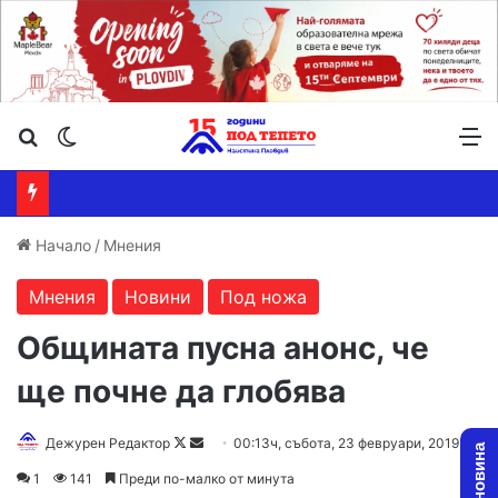
Търсене ...
Switch skin
М
Начало
/
Мнения
Мнения
Новини
Под ножа
Общината пусна анонс, че
ще почне да глобява
Дежурен Редактор
F
S
00:13ч, събота, 23 февруари, 2019
o
e
1
141
Преди по-малко от минута
l
n