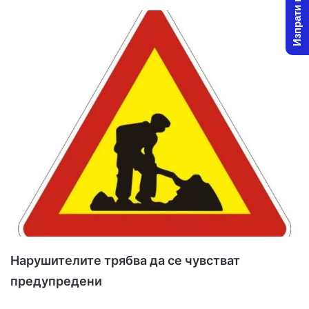
Изпрати новина
l
d
o
a
w
n
o
e
n
m
X
a
i
l
Нарушителите трябва да се чувстват
предупредени