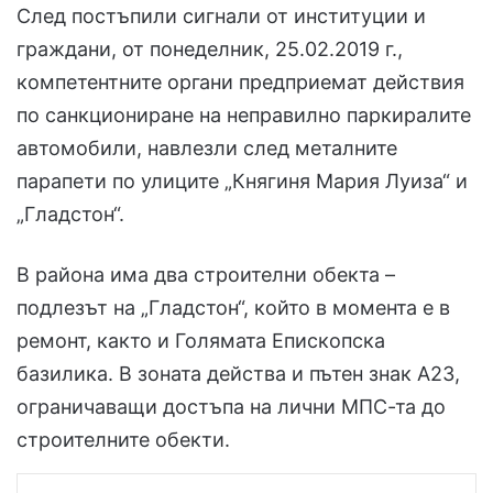
След постъпили сигнали от институции и
граждани, от понеделник, 25.02.2019 г.,
компетентните органи предприемат действия
по санкциониране на неправилно паркиралите
автомобили, навлезли след металните
парапети по улиците „Княгиня Мария Луиза“ и
„Гладстон“.
В района има два строителни обекта –
подлезът на „Гладстон“, който в момента е в
ремонт, както и Голямата Епископска
базилика. В зоната действа и пътен знак А23,
ограничаващи достъпа на лични МПС-та до
строителните обекти.