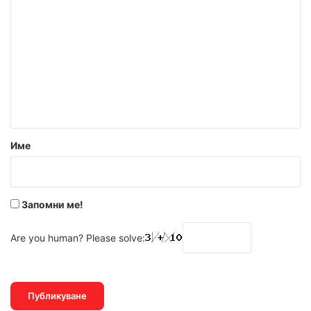
о
м
е
н
т
а
р
Име
:
*
Запомни ме!
Are you human? Please solve: