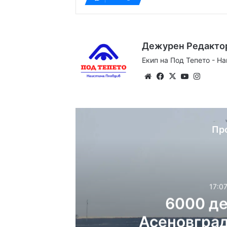
Дежурен Редакто
Екип на Под Тепето - Н
Website
Facebook
X
YouTube
Instag
Пр
17:07
6000 де
Асеновград