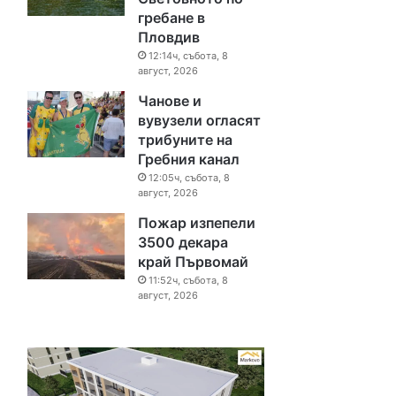
гребане в
Пловдив
12:14ч, събота, 8
август, 2026
Чанове и
вувузели огласят
трибуните на
Гребния канал
12:05ч, събота, 8
август, 2026
Пожар изпепели
3500 декара
край Първомай
11:52ч, събота, 8
август, 2026