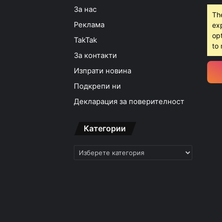
За нас
Th
Реклама
ex
opt
TakTak
16:16ч, петък, 7 август,
to 
Какво да правим в П
За контакти
Изпрати новина
Подкрепи ни
16:10ч, петък, 7 август,
Декларация за поверителност
Етикетите в магазин
Категории
Категории