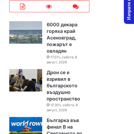
Изпрати новина
6000 декара
горяха край
Асеновград,
пожарът е
овладян
17:07ч, събота, 8
август, 2026
Дрон се е
взривил в
българското
въздушно
пространство
12:30ч, събота, 8
август, 2026
Българка във
финал B на
Световното по