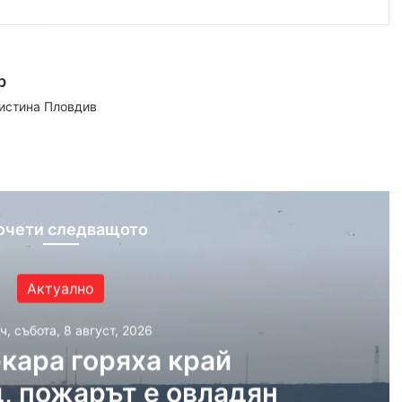
р
аистина Пловдив
ram
очети следващото
Актуално
ч, събота, 8 август, 2026
кара горяха край
, пожарът е овладян