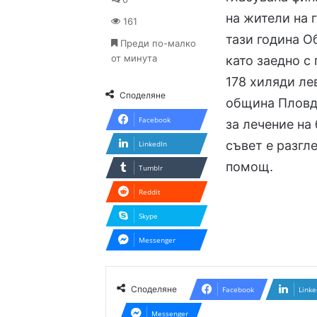
на жители на 
161
тази година О
Преди по-малко
от минута
като заедно с
178 хиляди ле
Споделяне
община Пловд
Facebook
за лечение на
съвет е разгл
LinkedIn
помощ.
Tumblr
Reddit
Skype
Messenger
Споделяне
Facebook
Linke
Messenger