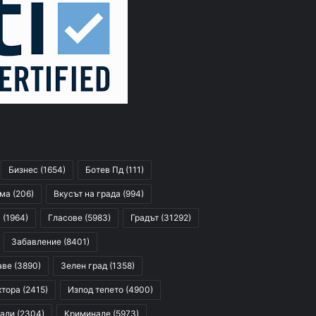
Бизнес
(1654)
Ботев Пд
(111)
сма
(206)
Вкусът на града
(994)
я
(1964)
Гласове
(5983)
Градът
(31292)
Забавление
(8401)
аве
(3890)
Зелен град
(1358)
ктора
(2415)
Изпод тепето
(4900)
али
(2304)
Криминале
(5973)