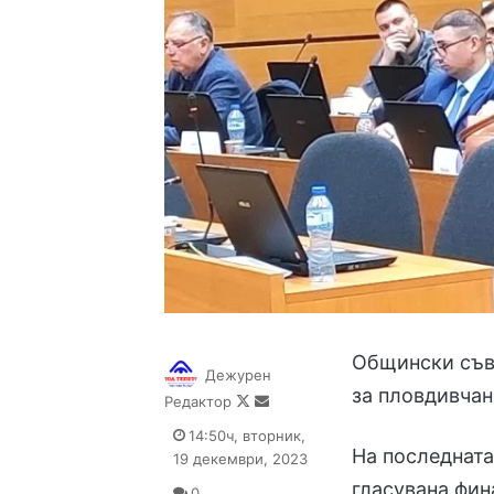
Общински съве
Дежурен
за пловдивчан
Follow
Send
Редактор
on
an
14:50ч, вторник,
X
email
На последната
19 декември, 2023
гласувана фин
0