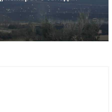
, 2026
край Асеновград, пожарът е овладян
, 2026
 българското въздушно пространство
, 2026
Българка във финал B на Световното по гребане в Пловдив
, 2026