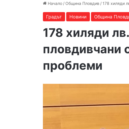
Начало
/
Община Пловдив
/
178 хиляди 
Градът
Новини
Община Пловд
178 хиляди лв
пловдивчани 
проблеми