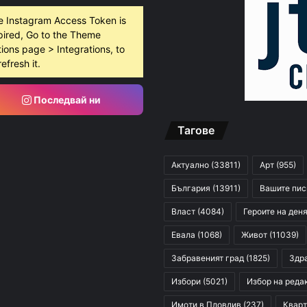
e Instagram Access Token is
pired, Go to the Theme
ions page > Integrations, to
 2026
refresh it.
ловдив (07.08– 13.08)
Последвай ни
Тагове
 2026
ите остават само в евро
Актуално
(33811)
Арт
(955)
България
(13911)
Вашите пи
Власт
(4084)
Героите на ден
Евала
(1068)
Живот
(11039)
Забравеният град
(1825)
Здр
Избори
(5021)
Избор на реда
Имоти в Пловдив
(237)
Кварт