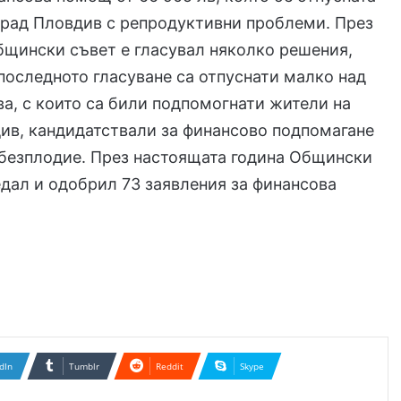
град Пловдив с репродуктивни проблеми. През
бщински съвет е гласувал няколко решения,
 последното гласуване са отпуснати малко над
ва, с които са били подпомогнати жители на
ив, кандидатствали за финансово подпомагане
 безплодие. През настоящата година Общински
едал и одобрил 73 заявления за финансова
dIn
Tumblr
Reddit
Skype