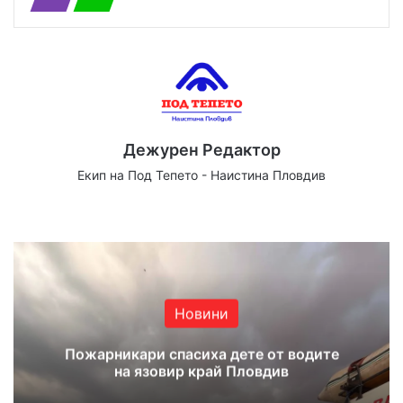
Дежурен Редактор
Екип на Под Тепето - Наистина Пловдив
We
Fa
X
Yo
Ins
bsi
ce
uT
tag
te
bo
ub
ra
ok
e
m
Новини
Пожарникари спасиха дете от водите
на язовир край Пловдив