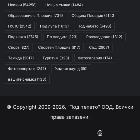
Новини
(54258)
Нощна смяна
(1484)
Образование в Пловдив
(736)
Община Пловдив
(2143)
ПУЛС
(2542)
Под лупа
(1613)
Под небето
(6493)
Под ножа
(2745)
По следите
(123)
Разследване
(1312)
Спорт
(827)
Спортен Пловдив
(817)
Съд
(2907)
Темида
(2817)
Туризъм
(323)
Фотогалерия
(174)
Фоторепортаж
(247)
Ъндърграунд
(89)
вашите снимки
(133)
© Copyright 2009-2026, "Под тепето" ООД. Всички
права запазени.
Facebook
YouTube
Instagram
RSS
Threads