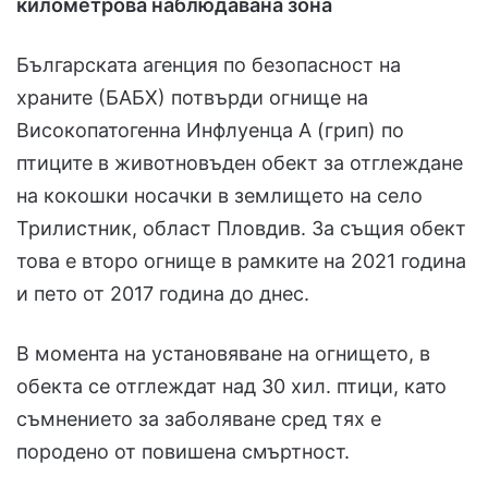
километрова наблюдавана зона
Българската агенция по безопасност на
храните (БАБХ) потвърди огнище на
Високопатогенна Инфлуенца А (грип) по
птиците в животновъден обект за отглеждане
на кокошки носачки в землището на село
Трилистник, област Пловдив. За същия обект
това е второ огнище в рамките на 2021 година
и пето от 2017 година до днес.
В момента на установяване на огнището, в
обекта се отглеждат над 30 хил. птици, като
съмнението за заболяване сред тях е
породено от повишена смъртност.