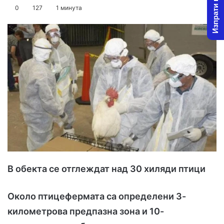
Изпрати новина
o
e
0
127
1 минута
l
n
l
d
o
a
w
n
o
e
n
m
X
a
i
l
В обекта се отглеждат над 30 хиляди птици
Около птицефермата са определени 3-
километрова предпазна зона и 10-