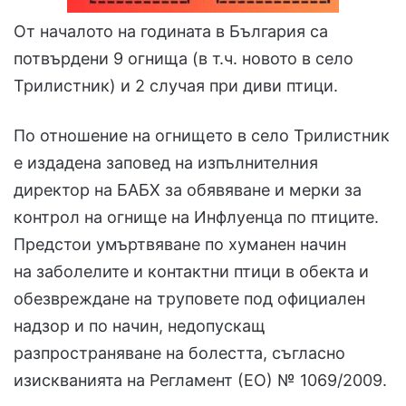
От началото на годината в България са
потвърдени 9 огнища (в т.ч. новото в село
Трилистник) и 2 случая при диви птици.
По отношение на огнището в село Трилистник
е издадена заповед на изпълнителния
директор на БАБХ за обявяване и мерки за
контрол на огнище на Инфлуенца по птиците.
Предстои умъртвяване по хуманен начин
на заболелите и контактни птици в обекта и
обезвреждане на труповете под официален
надзор и по начин, недопускащ
разпространяване на болестта, съгласно
изискванията на Регламент (ЕО) № 1069/2009.