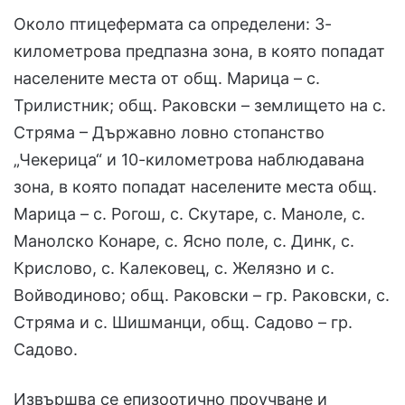
Около птицефермата са определени: 3-
километрова предпазна зона, в която попадат
населените места от общ. Марица – с.
Трилистник; общ. Раковски – землището на с.
Стряма – Държавно ловно стопанство
„Чекерица“ и 10-километрова наблюдавана
зона, в която попадат населените места общ.
Марица – с. Рогош, с. Скутаре, с. Маноле, с.
Манолско Конаре, с. Ясно поле, с. Динк, с.
Крислово, с. Калековец, с. Желязно и с.
Войводиново; общ. Раковски – гр. Раковски, с.
Стряма и с. Шишманци, общ. Садово – гр.
Садово.
Извършва се епизоотично проучване и