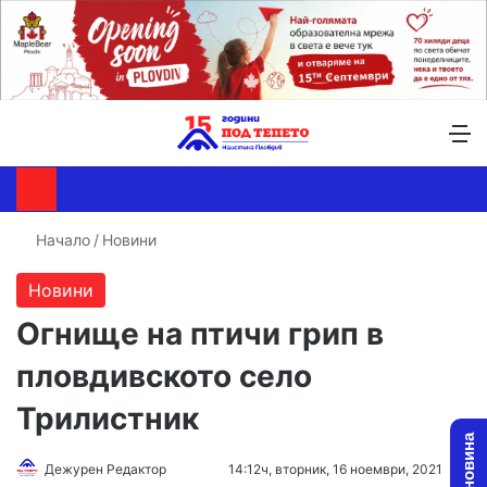
Търсене ...
Switch skin
М
Начало
/
Новини
Новини
Огнище на птичи грип в
пловдивското село
Трилистник
Дежурен Редактор
F
S
14:12ч, вторник, 16 ноември, 2021