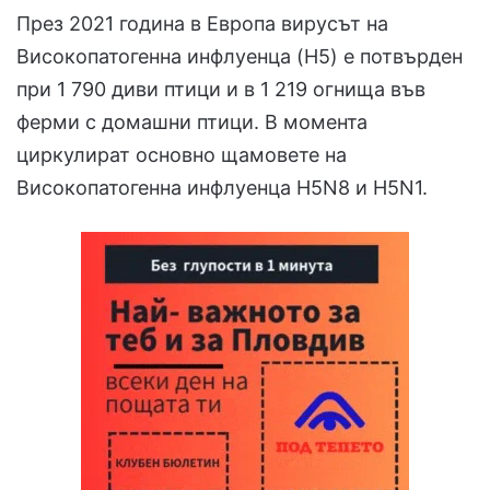
През 2021 година в Европа вирусът на
Високопатогенна инфлуенца (H5) е потвърден
при 1 790 диви птици и в 1 219 огнища във
ферми с домашни птици. В момента
циркулират основно щамовете на
Високопатогенна инфлуенца H5N8 и H5N1.