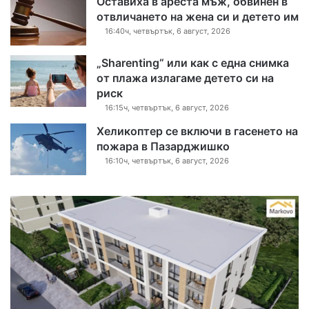
Оставиха в ареста мъж, обвинен в
отвличането на жена си и детето им
16:40ч, четвъртък, 6 август, 2026
„Sharenting“ или как с една снимка
от плажа излагаме детето си на
риск
16:15ч, четвъртък, 6 август, 2026
Хеликоптер се включи в гасенето на
пожара в Пазарджишко
16:10ч, четвъртък, 6 август, 2026