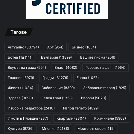
Тагове
Актуално
(33794)
Арт
(954)
Бизнес
(1654)
Ботев Пд
(111)
България
(13899)
Вашите писма
(206)
Вкусът на града
(994)
Власт
(4082)
Героите на деня
(1964)
Гласове
(5979)
Градът
(31276)
Евала
(1067)
Живот
(11034)
Забавление
(8399)
Забравеният град
(1825)
Здраве
(3890)
Зелен град
(1358)
Избори
(5020)
Избор на редактора
(2410)
Изпод тепето
(4899)
Имоти в Пловдив
(237)
Квартали
(2304)
Криминале
(5963)
Култура
(9786)
Мнения
(12138)
Моите отговори
(115)