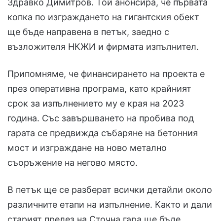
Здравко Димитров. Той анонсира, че първата
копка по изграждането на гигантския обект
ще бъде направена в петък, заедно с
възложителя НКЖИ и фирмата изпълнител.
Припомняме, че финансирането на проекта е
през оперативна програма, като крайният
срок за изпълнението му е края на 2023
година. Със завършването на пробива под
гарата се предвижда събаряне на бетонния
мост и изграждане на ново метално
съоръжение на негово място.
В петък ще се разберат всички детайли около
различните етапи на изпълнение. Както и дали
старият прелез на Сточна гара ще бъде