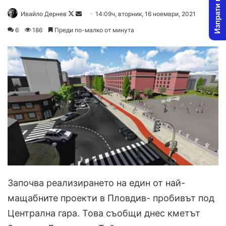
Изпрати новина
Ивайло Дернев
F
S
14:09ч, вторник, 16 ноември, 2021
o
e
6
186
Преди по-малко от минута
l
n
l
d
o
a
w
n
o
e
n
m
X
a
i
l
Започва реализирането на един от най-
мащабните проекти в Пловдив- пробивът под
Централна гара. Това съобщи днес кметът