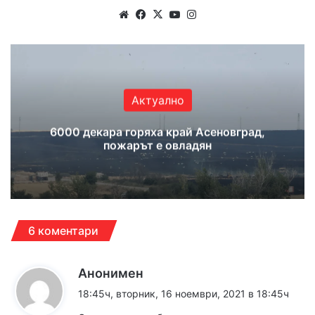
We
Fa
X
Yo
Ins
bsi
ce
uT
tag
te
bo
ub
ra
ok
e
m
Актуално
6000 декара горяха край Асеновград,
пожарът е овладян
6 коментари
к
Анонимен
а
18:45ч, вторник, 16 ноември, 2021 в 18:45ч
з