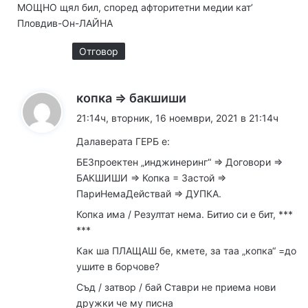
МОЩНО щял бил, според афторитетни медии кат’
Пловдив-Он-ЛАЙНА
Отговор
к
копка => бакшиши
а
21:14ч, вторник, 16 ноември, 2021 в 21:14ч
з
Далаверата ГЕРБ е:
а
БЕЗпроектен „инджинеринг“ => Договори =>
:
БАКШИШИ => Копка = Застой =>
ПариНемаДействай => ДУПКА.
Копка има / Резултат нема. Битио си е бит, ***
***
Как ша ПЛАЩАШ бе, кмете, за таа „копка“ =до
ушите в борчове?
Съд / затвор / бай Ставри не приема нови
дружки че му писна