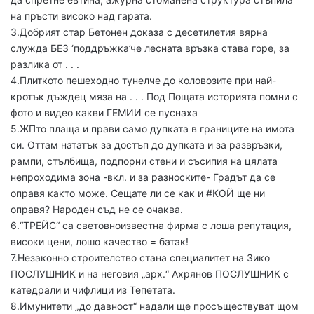
на пръсти високо над гарата.
3.Добрият стар Бетонен доказа с десетилетия вярна
служда БЕЗ ‘поддръжка’че лесната връзка става горе, за
разлика от . . .
4.Плиткото пешеходно тунелче до коловозите при най-
кротък дъждец мяза на . . . Под Пощата историята помни с
фото и видео какви ГЕМИИ се пуснаха
5.ЖПто плаща и прави само дупката в границите на имота
си. Оттам нататък за достъп до дупката и за развръзки,
рампи, стълбища, подпорни стени и съсипия на цялата
непроходима зона -вкл. и за разноските- Градът да се
оправя както може. Сещате ли се как и #КОЙ ще ни
оправя? Народен съд не се очаква.
6.“ТРЕЙС“ са световноизвестна фирма с лоша репутация,
високи цени, лошо качество = батак!
7.Незаконно строителство стана специалитет на Зико
ПОСЛУШНИК и на неговия „арх.“ Ахрянов ПОСЛУШНИК с
катедрали и чифлици из Тепетата.
8.Имунитети „до давност“ надали ще просъществуват щом