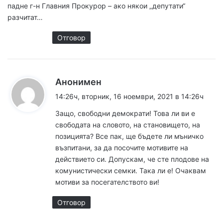
падне г-н Главния Прокурор – ако някои „депутати“
разчитат…
Отговор
к
Анонимен
а
14:26ч, вторник, 16 ноември, 2021 в 14:26ч
з
Защо, свободни демократи! Това ли ви е
а
свободата на словото, на становището, на
:
позицията? Все пак, ще бъдете ли мъничко
възпитани, за да посочите мотивите на
действието си. Допускам, че сте плодове на
комунистически семки. Така ли е! Очаквам
мотиви за посегателството ви!
Отговор