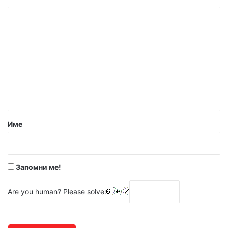
К
о
м
е
н
т
а
р
Име
:
*
Запомни ме!
Are you human? Please solve: