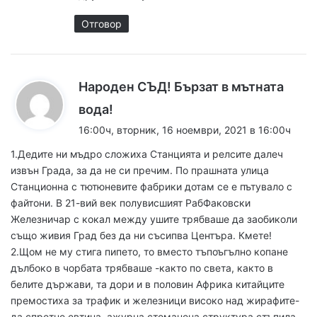
Отговор
Народен СЪД! Бързат в мътната
к
вода!
а
16:00ч, вторник, 16 ноември, 2021 в 16:00ч
з
1.Дедите ни мъдро сложиха Станцията и релсите далеч
а
извън Града, за да не си пречим. По прашната улица
:
Станционна с тютюневите фабрики дотам се е пътувало с
файтони. В 21-вий век полувисшият РабФаковски
Железничар с кокал между ушите трябваше да заобиколи
също живия Град без да ни съсипва Центъра. Кмете!
2.Щом не му стига пипето, то вместо тъпоъгълно копане
дълбоко в чорбата трябваше -както по света, както в
белите държави, та дори и в половин Африка китайците
премостиха за трафик и железници високо над жирафите-
да спретне евтина, ажурна стоманена структура стъпила