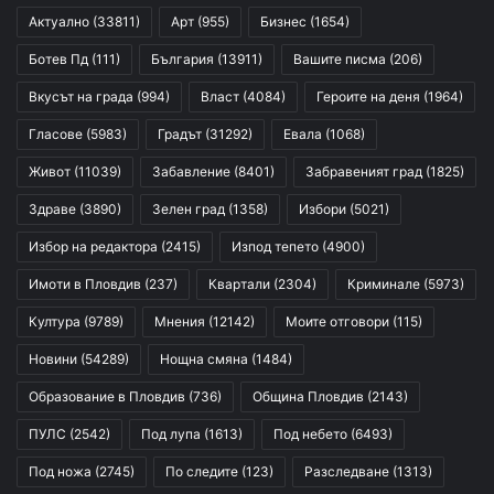
Актуално
(33811)
Арт
(955)
Бизнес
(1654)
Ботев Пд
(111)
България
(13911)
Вашите писма
(206)
Вкусът на града
(994)
Власт
(4084)
Героите на деня
(1964)
Гласове
(5983)
Градът
(31292)
Евала
(1068)
Живот
(11039)
Забавление
(8401)
Забравеният град
(1825)
Здраве
(3890)
Зелен град
(1358)
Избори
(5021)
Избор на редактора
(2415)
Изпод тепето
(4900)
Имоти в Пловдив
(237)
Квартали
(2304)
Криминале
(5973)
Култура
(9789)
Мнения
(12142)
Моите отговори
(115)
Новини
(54289)
Нощна смяна
(1484)
Образование в Пловдив
(736)
Община Пловдив
(2143)
ПУЛС
(2542)
Под лупа
(1613)
Под небето
(6493)
Под ножа
(2745)
По следите
(123)
Разследване
(1313)