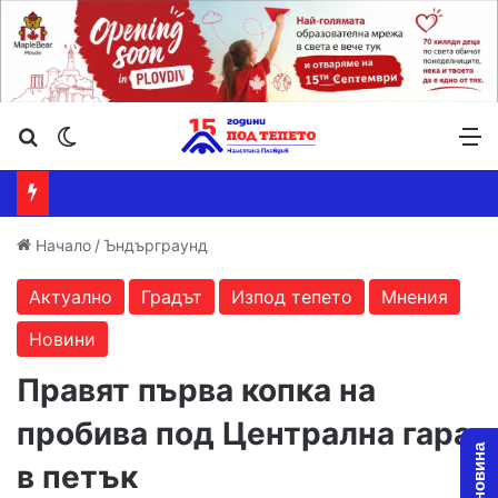
Търсене ...
Switch skin
М
Начало
/
Ъндърграунд
Актуално
Градът
Изпод тепето
Мнения
Новини
Правят първа копка на
пробива под Централна гара
в петък