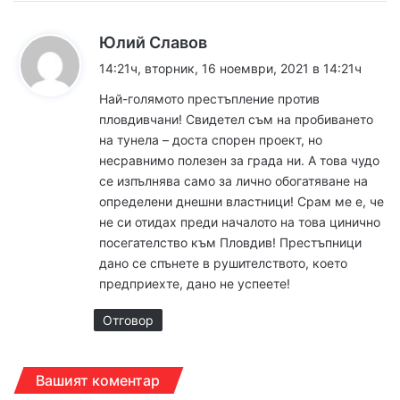
к
Юлий Славов
а
14:21ч, вторник, 16 ноември, 2021 в 14:21ч
з
Най-голямото престъпление против
а
пловдивчани! Свидетел съм на пробиването
:
на тунела – доста спорен проект, но
несравнимо полезен за града ни. А това чудо
се изпълнява само за лично обогатяване на
определени днешни властници! Срам ме е, че
не си отидах преди началото на това цинично
посегателство към Пловдив! Престъпници
дано се спънете в рушителството, което
предприехте, дано не успеете!
Отговор
Вашият коментар