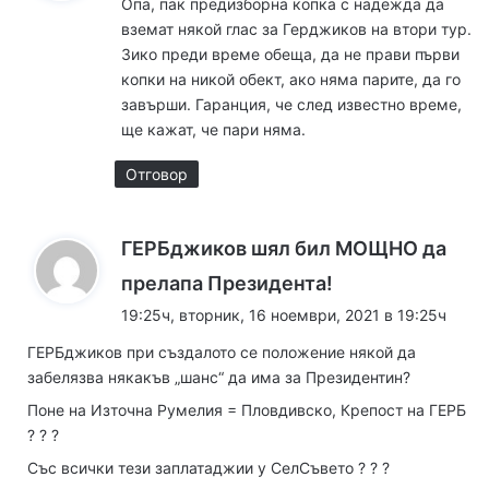
Опа, пак предизборна копка с надежда да
а
вземат някой глас за Герджиков на втори тур.
:
Зико преди време обеща, да не прави първи
копки на никой обект, ако няма парите, да го
завърши. Гаранция, че след известно време,
ще кажат, че пари няма.
Отговор
ГЕРБджиков шял бил МОЩНО да
к
прелапа Президента!
а
19:25ч, вторник, 16 ноември, 2021 в 19:25ч
з
ГЕРБджиков при създалото се положение някой да
а
забелязва някакъв „шанс“ да има за Президентин?
:
Поне на Източна Румелия = Пловдивско, Крепост на ГЕРБ
? ? ?
Със всички тези заплатаджии у СелСъвето ? ? ?