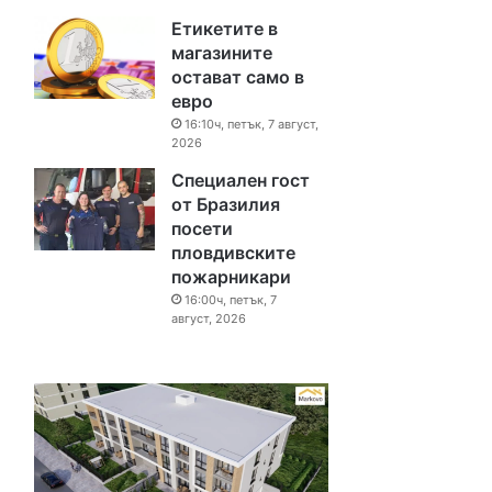
Етикетите в
магазините
остават само в
евро
16:10ч, петък, 7 август,
2026
Специален гост
от Бразилия
посети
пловдивските
пожарникари
16:00ч, петък, 7
август, 2026