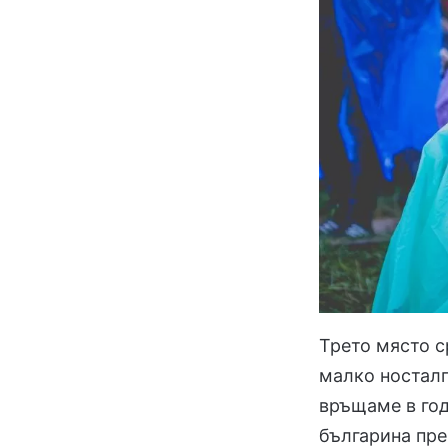
Трето място с
малко носталг
връщаме в год
българина пре