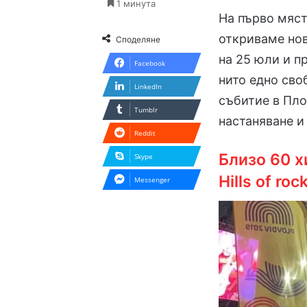
1 минута
На първо мяст
откриваме нови
Споделяне
на 25 юли и п
Facebook
нито едно сво
LinkedIn
събитие в Пло
Tumblr
настаняване и
Reddit
Близо 60 
Skype
Hills of roc
Messenger