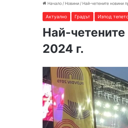
Начало
/
Новини
/
Най-четените новини п
Актуално
Градът
Изпод тепет
Най-четените
2024 г.