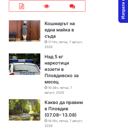
Изпрати новина
Кошмарът на
една майка в
съда
17:14ч, петък, 7 август,
2026
Над 5 кг
наркотици
иззети в
Пловдивско за
месец
16:38ч, петък, 7
август, 2026
Какво да правим
в Пловдив
(07.08– 13.08)
16:16ч, петък, 7 август,
2026