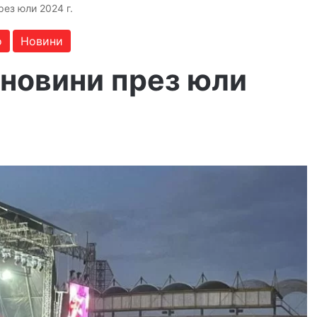
рез юли 2024 г.
о
Новини
 новини през юли