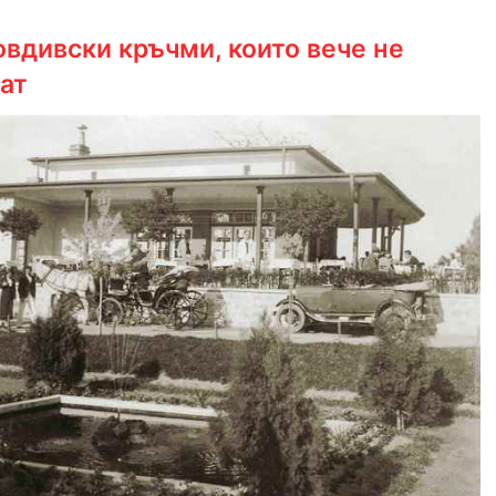
овдивски кръчми, които вече не
ат