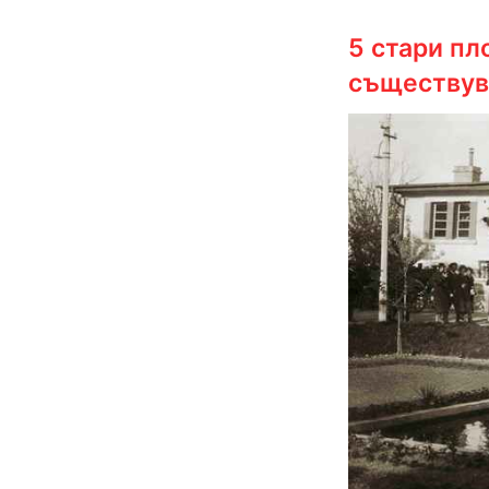
5 стари пл
съществув