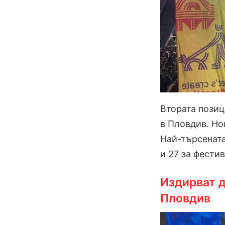
Втората позиц
в Пловдив. Нов
Най-търсената 
и 27 за фести
Издирват д
Пловдив