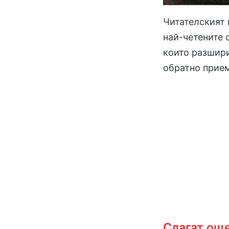
Читателският 
най-четените 
които разшири
обратно прием
Слагат още