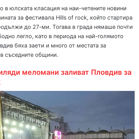
о в юлската класация на наи-четените новини
ната за фестивала Hills of rock, който стартира
родължи до 27-ми. Тогава в града нямаше почти
бодно легло, като в периода на най-голямото
вдив бяха заети и много от местата за
 в съседните общини.
хиляди меломани заливат Пловдив за
k