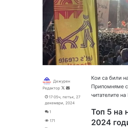
Кои са били н
Дежурен
Припомняме си
Follow
Send
Редактор
on
an
читателите на
17:05ч, петък, 27
X
email
декември, 2024
Топ 5 на
1
2024 год
171