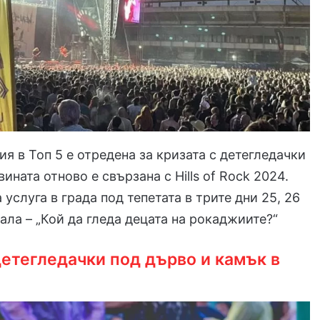
ия в Топ 5 е отредена за кризата с детегледачки
ината отново е свързана с Hills of Rock 2024.
услуга в града под тепетата в трите дни 25, 26
вала – „Кой да гледа децата на рокаджиите?“
етегледачки под дърво и камък в