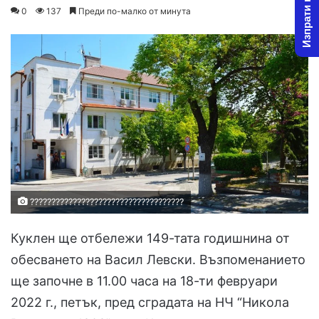
Изпрати новина
o
e
0
137
Преди по-малко от минута
l
n
l
d
o
a
w
n
o
e
n
m
X
a
i
l
????????????????????????????????????
Куклен ще отбележи 149-тата годишнина от
обесването на Васил Левски. Възпоменанието
ще започне в 11.00 часа на 18-ти февруари
2022 г., петък, пред сградата на НЧ “Никола