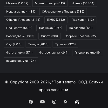
Мнения
(12142)
Моите отговори
(115)
Новини
(54304)
Нощна смяна
(1484)
Образование в Пловдив
(736)
Община Пловдив
(2143)
ПУЛС
(2542)
Под лупа
(1613)
Под небето
(6493)
Под ножа
(2745)
По следите
(123)
Разследване
(1313)
Спорт
(830)
Спортен Пловдив
(822)
Съд
(2914)
Темида
(2823)
Туризъм
(323)
Фотогалерия
(174)
Фоторепортаж
(247)
Ъндърграунд
(89)
вашите снимки
(134)
© Copyright 2009-2026, "Под тепето" ООД. Всички
права запазени.
Facebook
YouTube
Instagram
RSS
Threads