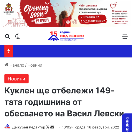
Търсене ...
Switch skin
М
Начало
/
Новини
Новини
Куклен ще отбележи 149-
тата годишнина от
обесването на Васил Левски
Дежурен Редактор
F
S
10:02ч, сряда, 16 февруари, 2022