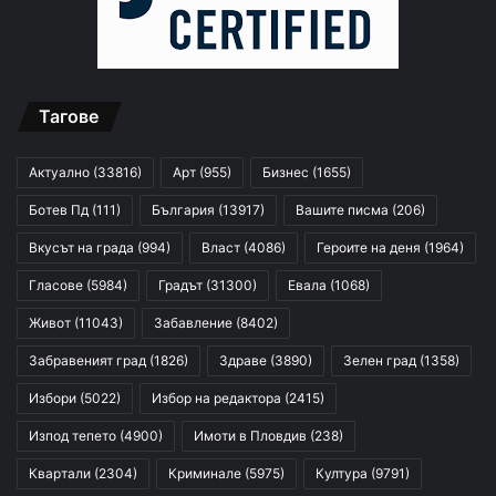
Тагове
Актуално
(33816)
Арт
(955)
Бизнес
(1655)
Ботев Пд
(111)
България
(13917)
Вашите писма
(206)
Вкусът на града
(994)
Власт
(4086)
Героите на деня
(1964)
Гласове
(5984)
Градът
(31300)
Евала
(1068)
Живот
(11043)
Забавление
(8402)
Забравеният град
(1826)
Здраве
(3890)
Зелен град
(1358)
Избори
(5022)
Избор на редактора
(2415)
Изпод тепето
(4900)
Имоти в Пловдив
(238)
Квартали
(2304)
Криминале
(5975)
Култура
(9791)