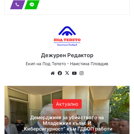
Дежурен Редактор
Екип на Под Тепето - Наистина Пловдив
We
Fa
X
Yo
Ins
bsi
ce
uT
tag
te
bo
ub
ra
ok
e
m
Актуално
Демерджиев за убийството на
Младежкия хълм: И
„Киберсигурност“ към ГДБОП работи