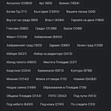
Актуално
(33806)
Арт
(955)
Бизнес
(1654)
Ботев Пд
(111)
България
(13910)
Вашите писма
(206)
Вкусът на града
(994)
Власт
(4084)
Героите на деня
(1964)
Гласове
(5983)
Градът
(31289)
Евала
(1068)
Живот
(11038)
Забавление
(8400)
Забравеният град
(1825)
Здраве
(3890)
Зелен град
(1358)
Избори
(5021)
Избор на редактора
(2415)
Изпод тепето
(4900)
Имоти в Пловдив
(237)
Квартали
(2304)
Криминале
(5973)
Култура
(9789)
Мнения
(12142)
Моите отговори
(115)
Новини
(54283)
Нощна смяна
(1484)
Образование в Пловдив
(736)
Община Пловдив
(2143)
ПУЛС
(2542)
Под лупа
(1613)
Под небето
(6493)
Под ножа
(2745)
По следите
(123)