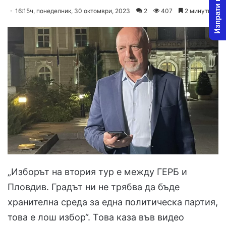
Изпрати новина
on
an
16:15ч, понеделник, 30 октомври, 2023
2
407
2 минути
X
email
„Изборът на втория тур е между ГЕРБ и
Пловдив. Градът ни не трябва да бъде
хранителна среда за една политическа партия,
това е лош избор“. Това каза във видео