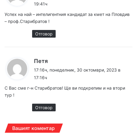
з
19:41ч
а
Успех на най – интелигентния кандидат за кмет на Пловдив
:
– проф.Старибратов !
Отговор
к
Петя
а
17:16ч, понеделник, 30 октомври, 2023 в
з
17:16ч
а
С Вас сме г-н Старибратов! Ще ви подкрепим и на втори
:
тур !
Отговор
Вашият коментар