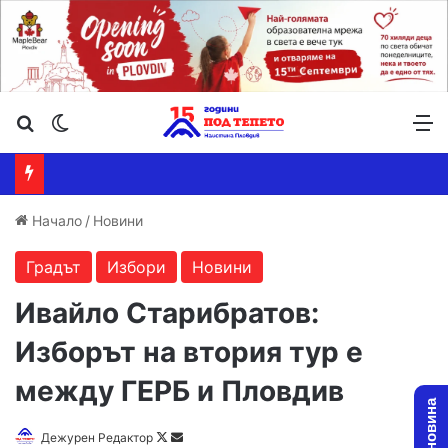
Търсене ...
Switch skin
М
Начало
/
Новини
Градът
Избори
Новини
Ивайло Старибратов:
Изборът на втория тур е
между ГЕРБ и Пловдив
Follow
Send
Дежурен Редактор