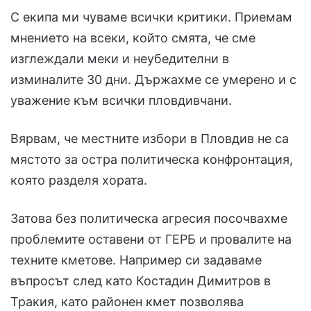
С екипа ми чуваме всички критики. Приемам
мнението на всеки, който смята, че сме
изглеждали меки и неубедителни в
изминалите 30 дни. Държахме се умерено и с
уважение към всички пловдивчани.
Вярвам, че местните избори в Пловдив не са
мястото за остра политическа конфронтация,
която разделя хората.
Затова без политическа агресия посочвахме
проблемите оставени от ГЕРБ и провалите на
техните кметове. Например си задаваме
въпросът след като Костадин Димитров в
Тракия, като районен кмет позволява