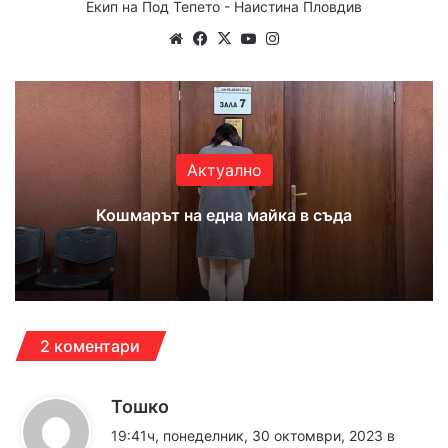
Екип на Под Тепето - Наистина Пловдив
Website
Facebook
X
YouTube
Instagram
Актуално
Кошмарът на една майка в съда
2 коментари
к
Тошко
а
19:41ч, понеделник, 30 октомври, 2023 в