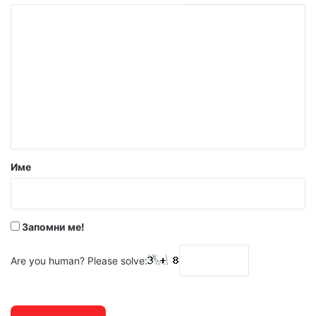
К
о
м
е
н
т
а
р
Име
:
*
Запомни ме!
Are you human? Please solve: