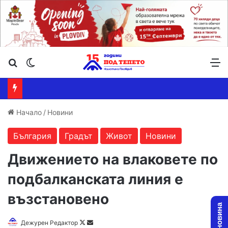
Търсене ...
Switch skin
М
Начало
/
Новини
България
Градът
Живот
Новини
Движението на влаковете по
подбалканската линия е
възстановено
Follow
Send
Дежурен Редактор