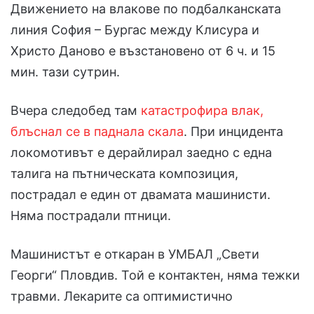
Движението на влакове по подбалканската
линия София – Бургас между Клисура и
Христо Даново е възстановено от 6 ч. и 15
мин. тази сутрин.
Вчера следобед там
катастрофира влак,
блъснал се в паднала скала
. При инцидента
локомотивът е дерайлирал заедно с една
талига на пътническата композиция,
пострадал е един от двамата машинисти.
Няма пострадали птници.
Машинистът е откаран в УМБАЛ „Свети
Георги“ Пловдив. Той е контактен, няма тежки
травми. Лекарите са оптимистично