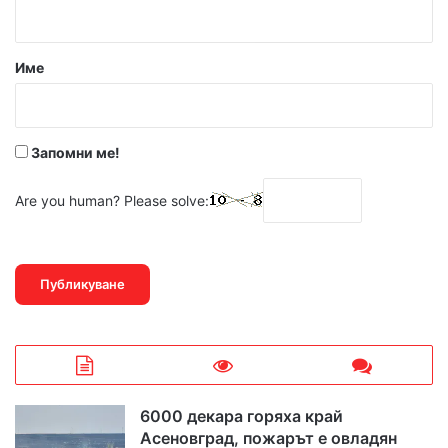
т
а
р
Име
:
*
Запомни ме!
Are you human? Please solve:
6000 декара горяха край
Асеновград, пожарът е овладян