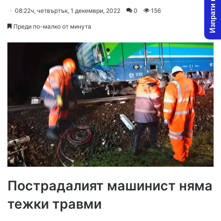
Изпрати новина
on
an
08:22ч, четвъртък, 1 декември, 2022
0
156
X
email
Преди по-малко от минута
Пострадалият машинист няма
тежки травми