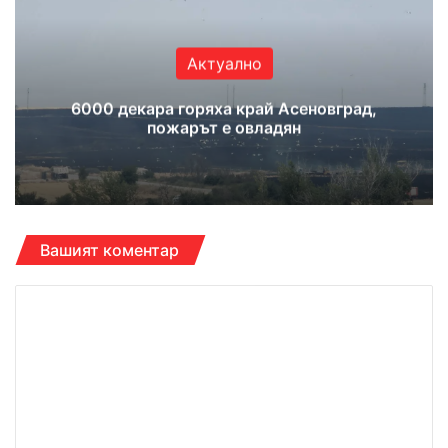
Актуално
6000 декара горяха край Асеновград,
пожарът е овладян
Вашият коментар
К
о
м
е
н