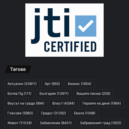
Тагове
Актуално
(33811)
Арт
(955)
Бизнес
(1654)
Ботев Пд
(111)
България
(13911)
Вашите писма
(206)
Вкусът на града
(994)
Власт
(4084)
Героите на деня
(1964)
Гласове
(5983)
Градът
(31292)
Евала
(1068)
Живот
(11039)
Забавление
(8401)
Забравеният град
(1825)