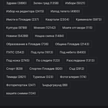
Здраве
(3890)
Зелен град
(1358)
Избори
(5021)
Избор на редактора
(2415)
Изпод тепето
(4900)
Имоти в Пловдив
(237)
Квартали
(2304)
Криминале
(5973)
Култура
(9789)
Мнения
(12142)
Моите отговори
(115)
Новини
(54289)
Нощна смяна
(1484)
Образование в Пловдив
(736)
Община Пловдив
(2143)
ПУЛС
(2542)
Под лупа
(1613)
Под небето
(6493)
Под ножа
(2745)
По следите
(123)
Разследване
(1313)
Спорт
(829)
Спортен Пловдив
(820)
Съд
(2912)
Темида
(2821)
Туризъм
(323)
Фотогалерия
(174)
Фоторепортаж
(247)
Ъндърграунд
(89)
вашите снимки
(134)