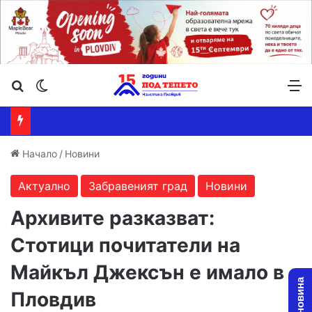
Търсене ...
Switch skin
М
Начало
/
Новини
Актуално
Забравеният град
Новини
Архивите разказват:
Стотици почитатели на
Майкъл Джексън е имало в
Пловдив