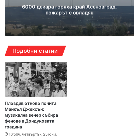
6000 декара горяха край Асеновград,
пожарът е овладян
Подобни статии
Пловдив отново почита
Майкъл Джексън:
музикална вечер събира
фенове в Дондуковата
градина
16:56ч, четвъртък, 25 юни,