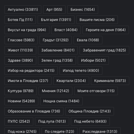
Актуално
(33811)
Арт
(955)
Бизнес
(1654)
Ботев Пд
(111)
България
(13911)
Вашите писма
(206)
Вкусът на града
(994)
Власт
(4084)
Героите на деня
(1964)
Гласове
(5983)
Градът
(31292)
Евала
(1068)
Живот
(11039)
Забавление
(8401)
Забравеният град
(1825)
Здраве
(3890)
Зелен град
(1358)
Избори
(5021)
Избор на редактора
(2415)
Изпод тепето
(4900)
Имоти в Пловдив
(237)
Квартали
(2304)
Криминале
(5973)
Култура
(9789)
Мнения
(12142)
Моите отговори
(115)
Новини
(54289)
Нощна смяна
(1484)
Образование в Пловдив
(736)
Община Пловдив
(2143)
ПУЛС
(2542)
Под лупа
(1613)
Под небето
(6493)
Под ножа
(2745)
По следите
(123)
Разследване
(1313)