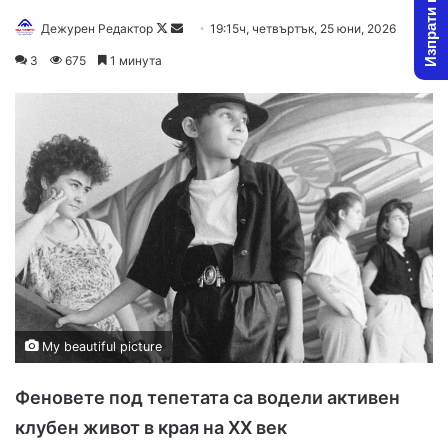
Изпрати новина
Дежурен Редактор
F
S
19:15ч, четвъртък, 25 юни, 2026
o
e
3
675
1 минута
l
n
l
d
o
a
w
n
o
e
n
m
X
a
i
l
My beautiful picture
Феновете под тепетата са водели активен
клубен живот в края на
XX
век