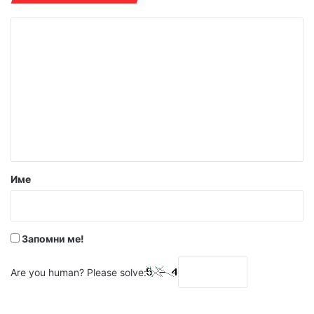
К
о
м
е
н
т
а
р
Име
:
*
Запомни ме!
Are you human? Please solve: