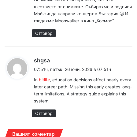
:
шествието от снимките. Събирахме и подписи
Майкъл да направи концерт в България 🙂 И
гледахме Moonwalker в кино „Космос“.
Отговор
к
shgsa
а
07:51ч, петък, 26 юни, 2026 в 07:51ч
з
In
bitlife
, education decisions affect nearly every
а
later career path. Missing this early creates long-
:
term limitations. A strategy guide explains this
system.
Отговор
Вашият коментар