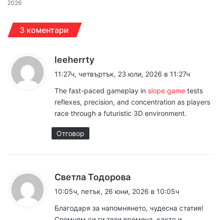
2026
3 коментари
к
leeherrty
а
11:27ч, четвъртък, 23 юли, 2026 в 11:27ч
з
The fast-paced gameplay in
slope game
tests
а
reflexes, precision, and concentration as players
:
race through a futuristic 3D environment.
Отговор
к
Светла Тодорова
а
10:05ч, петък, 26 юни, 2026 в 10:05ч
з
Благодаря за напомнянето, чудесна статия!
а
Спомням си ги тези времена, както и