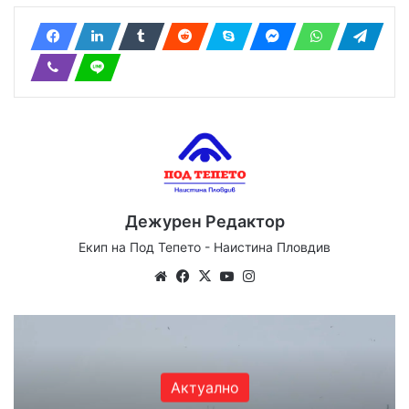
Дежурен Редактор
Екип на Под Тепето - Наистина Пловдив
We
Fa
X
Yo
Ins
bsi
ce
uT
tag
te
bo
ub
ra
ok
e
m
Актуално