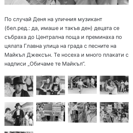
По случай Деня на уличния музикант
(бел.ред.: да, имаше и такъв ден) децата се
събраха до Централна поща и преминаха по
цялата Главна улица на града с песните на
Майкъл Джексън. Те носеха и много плакати с
надписи „Обичаме те Майкъл“.