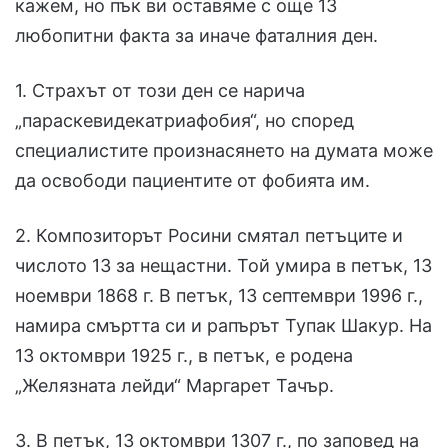
кажем, но пък ви оставяме с още 13
любопитни факта за иначе фаталния ден.
1. Страхът от този ден се нарича
„параскевидекатриафобия“, но според
специалистите произнасянето на думата може
да освободи пациентите от фобията им.
2. Композиторът Росини смятал петъците и
числото 13 за нещастни. Той умира в петък, 13
ноември 1868 г. В петък, 13 септември 1996 г.,
намира смъртта си и рапърът Тупак Шакур. На
13 октомври 1925 г., в петък, е родена
„Желязната лейди“ Маргарет Тачър.
3. В петък, 13 октомври 1307 г., по заповед на