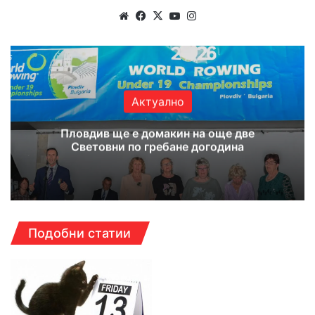
Website
Facebook
X
YouTube
Instagram
Актуално
Пловдив ще е домакин на още две
Световни по гребане догодина
Подобни статии