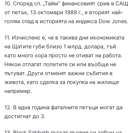
10. Според сп. „Тайм” финансовият срив в САЩ
от петък, 13 октомври 1989 г., е вторият най-
голям спад в историята на индекса Dow Jones.
11. Изчислено е, че в такива дни икономиката
на Щатите губи близо 1 млрд. долара, тъй
като много хора просто не отиват на работа.
Някои отлагат полетите си или въобще не
пътуват. Други отменят важни събития в
живота, като сделка за покупка на жилище
например.
12. В една година фаталните петъци могат да
достигнат до 3.
13. Black Sabbath пускат първия си албум на