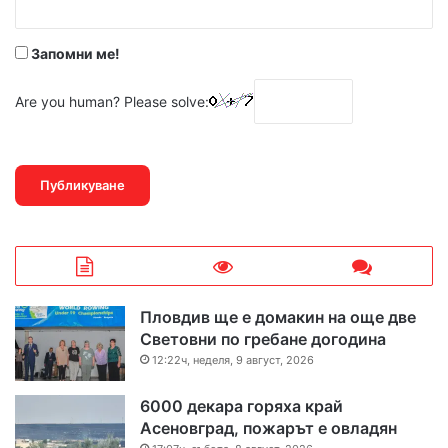
*
Запомни ме!
Are you human? Please solve:
Пловдив ще е домакин на още две
Световни по гребане догодина
12:22ч, неделя, 9 август, 2026
6000 декара горяха край
Асеновград, пожарът е овладян