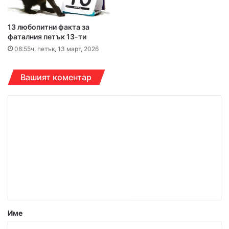
13 любопитни факта за
фаталния петък 13-ти
08:55ч, петък, 13 март, 2026
Вашият коментар
К
о
м
е
н
т
а
р
Име
: