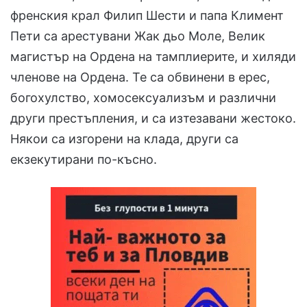
френския крал Филип Шести и папа Климент
Пети са арестувани Жак дьо Моле, Велик
магистър на Ордена на тамплиерите, и хиляди
членове на Ордена. Те са обвинени в ерес,
богохулство, хомосексуализъм и различни
други престъпления, и са изтезавани жестоко.
Някои са изгорени на клада, други са
екзекутирани по-късно.