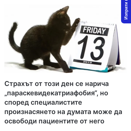
Изпрати новина
Страхът от този ден се нарича
„параскевидекатриафобия“, но
според специалистите
произнасянето на думата може да
освободи пациентите от него