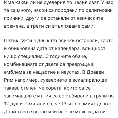
Има какви ли не суеверия по целия свят. У нас
те са много, някои са породени по религиозни
причини, други са останали от езическите
времена, а трети си втълпяваме сами.
Петък 13-ти е ден като всички останали, както
и обикновена дата от календара, всъщност
нищо специално. С годините обаче,
комбинацията от двете се превръща в
емблема за нещастие и неуспах. В Древен
Рим например, суеверието е ескалирало до
такава степен, че хората, които са се
занимавали с магия са се събирали в групи по
12 души. Смятали са, че 13-ят е самият дявол.
Дали това е вярно или не – не можем да ви