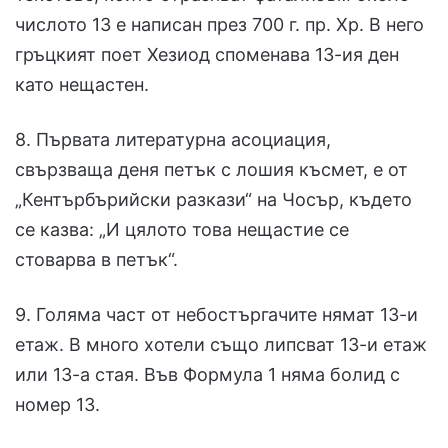
числото 13 е написан през 700 г. пр. Хр. В него
гръцкият поет Хезиод споменава 13-ия ден
като нещастен.
8. Първата литературна асоциация,
свързваща деня петък с лошия късмет, е от
„Кентърбърийски разкази“ на Чосър, където
се казва: „И цялото това нещастие се
стоварва в петък“.
9. Голяма част от небостъргачите нямат 13-и
етаж. В много хотели също липсват 13-и етаж
или 13-а стая. Във Формула 1 няма болид с
номер 13.