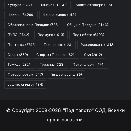
Култура
(9789)
Мнения
(12142)
Моите отговори
(115)
Новини
(54290)
Нощна смяна
(1484)
Образование в Пловдив
(736)
Община Пловдив
(2143)
ПУЛС
(2542)
Под лупа
(1613)
Под небето
(6493)
Под ножа
(2745)
По следите
(123)
Разследване
(1313)
Спорт
(830)
Спортен Пловдив
(821)
Съд
(2912)
Темида
(2821)
Туризъм
(323)
Фотогалерия
(174)
Фоторепортаж
(247)
Ъндърграунд
(89)
вашите снимки
(134)
© Copyright 2009-2026, "Под тепето" ООД. Всички
права запазени.