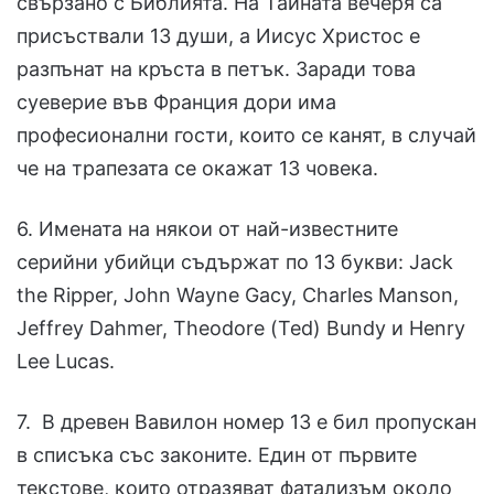
свързано с Библията. На Тайната вечеря са
присъствали 13 души, а Иисус Христос е
разпънат на кръста в петък. Заради това
суеверие във Франция дори има
професионални гости, които се канят, в случай
че на трапезата се окажат 13 човека.
6. Имената на някои от най-известните
серийни убийци съдържат по 13 букви: Jack
the Ripper, John Wayne Gacy, Charles Manson,
Jeffrey Dahmer, Theodore (Ted) Bundy и Henry
Lee Lucas.
7. В древен Вавилон номер 13 е бил пропускан
в списъка със законите. Един от първите
текстове, които отразяват фатализъм около