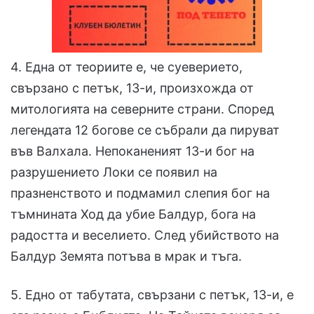
4. Една от теориите е, че суеверието,
свързано с петък, 13-и, произхожда от
митологията на северните страни. Според
легендата 12 богове се събрали да пируват
във Валхала. Непоканеният 13-и бог на
разрушението Локи се появил на
празненството и подмамил слепия бог на
тъмнината Ход да убие Балдур, бога на
радостта и веселието. След убийството на
Балдур Земята потъва в мрак и тъга.
5. Едно от табутата, свързани с петък, 13-и, е