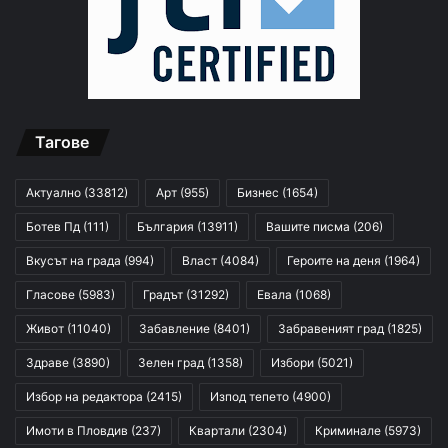
Тагове
Актуално
(33812)
Арт
(955)
Бизнес
(1654)
Ботев Пд
(111)
България
(13911)
Вашите писма
(206)
Вкусът на града
(994)
Власт
(4084)
Героите на деня
(1964)
Гласове
(5983)
Градът
(31292)
Евала
(1068)
Живот
(11040)
Забавление
(8401)
Забравеният град
(1825)
Здраве
(3890)
Зелен град
(1358)
Избори
(5021)
Избор на редактора
(2415)
Изпод тепето
(4900)
Имоти в Пловдив
(237)
Квартали
(2304)
Криминале
(5973)