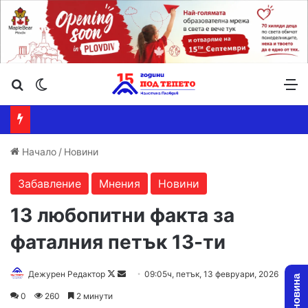
Търсене ...
Switch skin
М
Начало
/
Новини
Забавление
Мнения
Новини
13 любопитни факта за
фаталния петък 13-ти
Follow
Send
Дежурен Редактор
09:05ч, петък, 13 февруари, 2026
on
an
0
260
2 минути
X
email