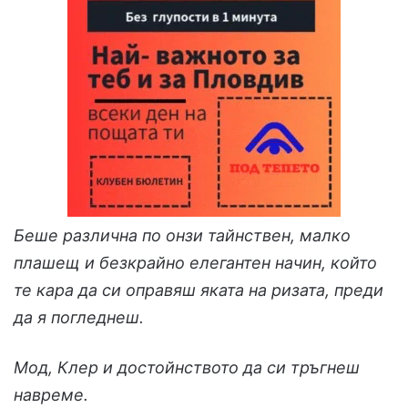
Беше различна по онзи тайнствен, малко
плашещ и безкрайно елегантен начин, който
те кара да си оправяш яката на ризата, преди
да я погледнеш.
Мод, Клер и достойнството да си тръгнеш
навреме.