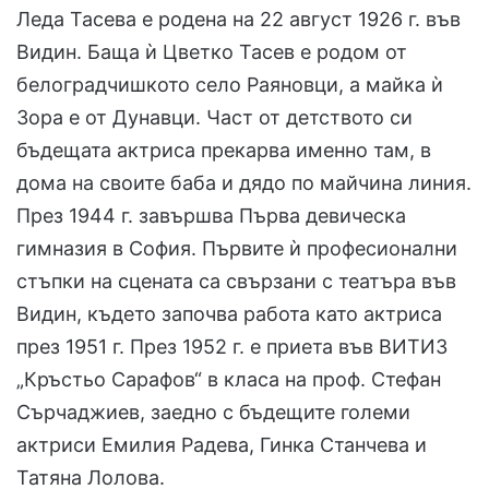
Леда Тасева е родена на 22 август 1926 г. във
Видин. Баща ѝ Цветко Тасев е родом от
белоградчишкото село Раяновци, а майка ѝ
Зора е от Дунавци. Част от детството си
бъдещата актриса прекарва именно там, в
дома на своите баба и дядо по майчина линия.
През 1944 г. завършва Първа девическа
гимназия в София. Първите ѝ професионални
стъпки на сцената са свързани с театъра във
Видин, където започва работа като актриса
през 1951 г. През 1952 г. е приета във ВИТИЗ
„Кръстьо Сарафов“ в класа на проф. Стефан
Сърчаджиев, заедно с бъдещите големи
актриси Емилия Радева, Гинка Станчева и
Татяна Лолова.