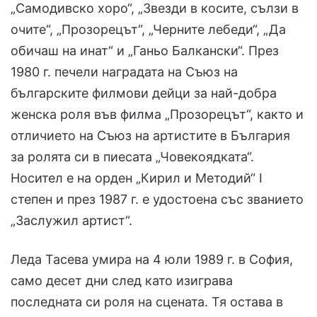
„Самодивско хоро“, „Звезди в косите, сълзи в
очите“, „Прозорецът“, „Черните лебеди“, „Да
обичаш на инат“ и „Ганьо Балкански“. През
1980 г. печели наградата на Съюз на
българските филмови дейци за най-добра
женска роля във филма „Прозорецът“, както и
отличието на Съюз на артистите в България
за ролята си в пиесата „Човекоядката“.
Носител е на орден „Кирил и Методий“ I
степен и през 1987 г. е удостоена със званието
„Заслужил артист“.
Леда Тасева умира на 4 юли 1989 г. в София,
само десет дни след като изиграва
последната си роля на сцената. Тя остава в