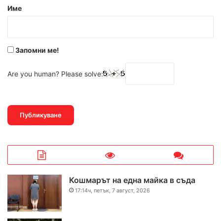
р
Име
:
*
Запомни ме!
Are you human? Please solve:
Кошмарът на една майка в съда
17:14ч, петък, 7 август, 2026