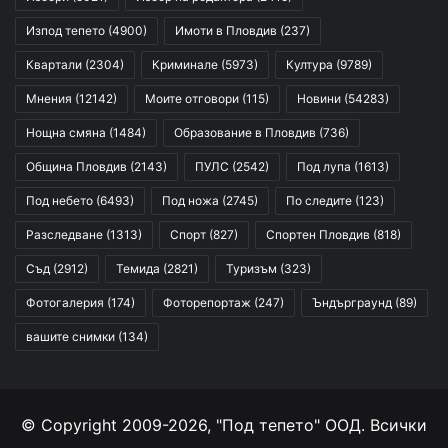
Изпод тепето
(4900)
Имоти в Пловдив
(237)
Квартали
(2304)
Криминале
(5973)
Култура
(9789)
Мнения
(12142)
Моите отговори
(115)
Новини
(54283)
Нощна смяна
(1484)
Образование в Пловдив
(736)
Община Пловдив
(2143)
ПУЛС
(2542)
Под лупа
(1613)
Под небето
(6493)
Под ножа
(2745)
По следите
(123)
Разследване
(1313)
Спорт
(827)
Спортен Пловдив
(818)
Съд
(2912)
Темида
(2821)
Туризъм
(323)
Фотогалерия
(174)
Фоторепортаж
(247)
Ъндърграунд
(89)
вашите снимки
(134)
© Copyright 2009-2026, "Под тепето" ООД. Всички