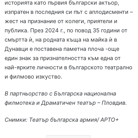
историята като първия български актьор,
изпратен в последния си път с аплодисменти –
жест на признание от колеги, приятели и
публика. През 2024 г., по повод 35 години от
смъртта ѝ, на родната къща на майка ѝ в
Дунавци е поставена паметна плоча -още
един знак за признателността към една от
най-ярките личности в българското театрално
и филмово изкуство.
В партньорство с Българска национална
филмотека и Драматичен театър – Пловдив.
Снимки: Театър българска армия/ АРТО+