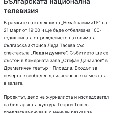
Българската национална
телевизия
В рамките на колекцията „НезабравимиТЕ“ на
21 март от 19:00 ч ще бъде отбелязана 100-
годишнината от рождението на голямата
българска актриса Леда Тасева със
спектакъла
„Леда и думите“.
Събитието ще се
състои в Камерната зала „Стефан Данаилов“ в
Драматичен театър – Пловдив. Входът за
вечерта е свободен до изчерпване на местата
в залата.
Проектът, дело на журналиста и изследовател
на българската култура Георги Тошев,
предлага вълнуващ сценичен разказ за