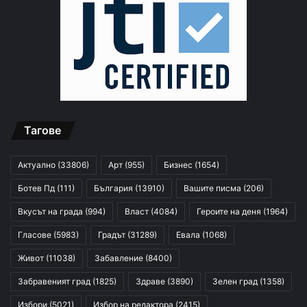
Тагове
Актуално
(33806)
Арт
(955)
Бизнес
(1654)
Ботев Пд
(111)
България
(13910)
Вашите писма
(206)
Вкусът на града
(994)
Власт
(4084)
Героите на деня
(1964)
Гласове
(5983)
Градът
(31289)
Евала
(1068)
Живот
(11038)
Забавление
(8400)
Забравеният град
(1825)
Здраве
(3890)
Зелен град
(1358)
Избори
(5021)
Избор на редактора
(2415)