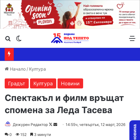
Търсене ...
Switch skin
М
Начало
/
Култура
Градът
Култура
Новини
Спектакъл и филм връщат
спомена за Леда Тасева
Follow
Send
Дежурен Редактор
14:55ч, четвъртък, 12 март, 2026
on
an
0
152
3 минути
X
email