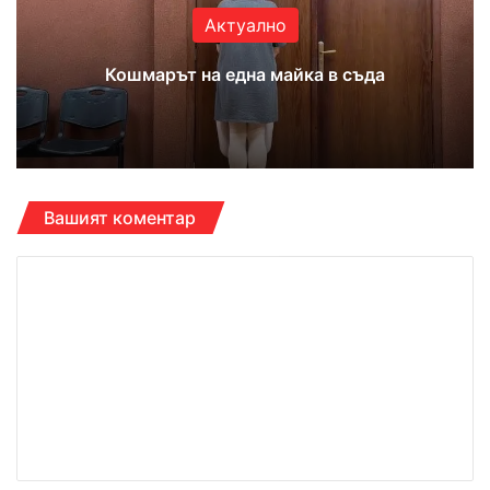
Актуално
Кошмарът на една майка в съда
Вашият коментар
К
о
м
е
н
т
а