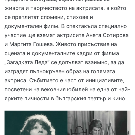
живота и творчеството на актрисата, в който
се преплитат спомени, стихове и
документален филм. В спектакъла специално
участие ще вземат актрисите Анета Сотирова
и Маргита Гошева. Живото присъствие на
сцената и документалните кадри от филма
„Загадката Леда“ се допълват взаимно, за да
изградят пълнокръвен образ на голямата
актриса. Събитието е част от инициативите,
посветени на вековния юбилей на една от най-
ярките личности в българския театър и кино.