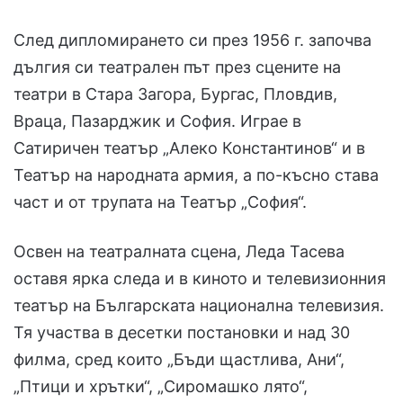
След дипломирането си през 1956 г. започва
дългия си театрален път през сцените на
театри в Стара Загора, Бургас, Пловдив,
Враца, Пазарджик и София. Играе в
Сатиричен театър „Алеко Константинов“ и в
Театър на народната армия, а по-късно става
част и от трупата на Театър „София“.
Освен на театралната сцена, Леда Тасева
оставя ярка следа и в киното и телевизионния
театър на Българската национална телевизия.
Тя участва в десетки постановки и над 30
филма, сред които „Бъди щастлива, Ани“,
„Птици и хрътки“, „Сиромашко лято“,