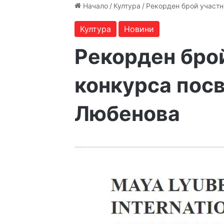
Начало
/
Култура
/
Рекорден брой участн
Култура
Новини
Рекорден брой
конкурса посв
Любенова