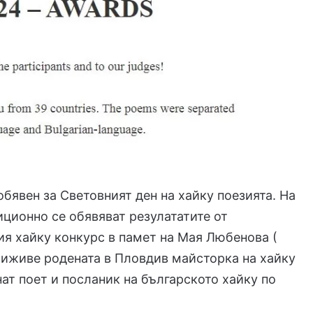
 обявен за Световният ден на хайку поезията. На
иционно се обявяват резулататите от
я хайку конкурс в памет на Мая Любенова (
риживе родената в Пловдив майсторка на хайку
ат поет и посланик на българското хайку по