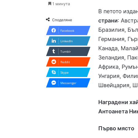
1 минута
В петото изда
страни
: Авст
Споделяне
Бразилия, Бъл
Facebook
Германия, Гър
LinkedIn
Канада, Малай
Tumblr
Зеландия, Пак
Reddit
Африка, Румън
Skype
Унгария, Фили
Messenger
Швейцария, Ш
Наградени хай
Антоанета Ни
Първо място