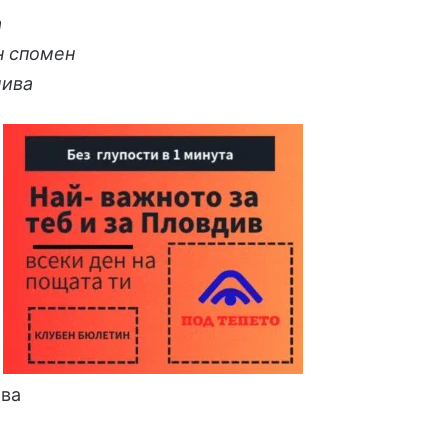
а
н спомен
мива
ова