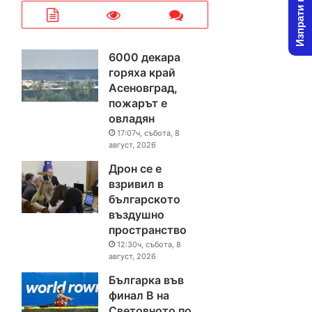
Изпрати новина
6000 декара
горяха край
Асеновград,
пожарът е
овладян
17:07ч, събота, 8
август, 2026
Дрон се е
взривил в
българското
въздушно
пространство
12:30ч, събота, 8
август, 2026
Българка във
финал B на
Световното по