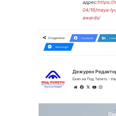
адрес:
https:/
04/16/maya-ly
awards/
Споделяне
Facebook
Linke
Messenger
Дежурен Редакто
Екип на Под Тепето - Н
Website
Facebook
X
YouTube
Instag
Пр