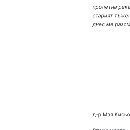
пролетна рек
старият тъже
днес ме разс
д-р Мая Кись