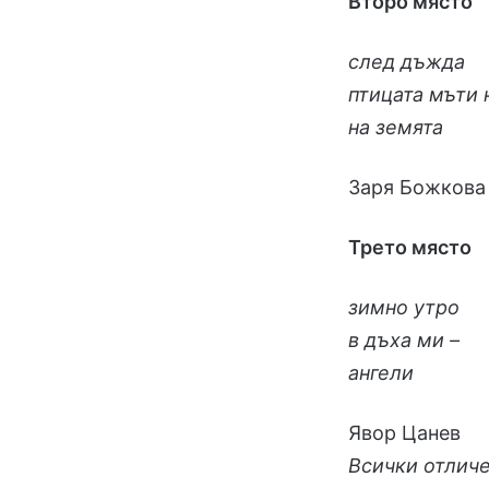
Второ място
след дъжда
птицата мъти 
на земята
Заря Божкова
Трето място
зимно утро
в дъха ми –
ангели
Явор Цанев
Всички отлич