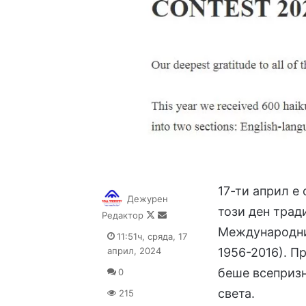
17-ти април е
Дежурен
този ден трад
Follow
Send
Редактор
on
an
Международни
11:51ч, сряда, 17
X
email
април, 2024
1956-2016). П
беше всепризн
0
света.
215