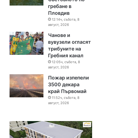
гребане в
Пловдив
12:14ч, събота, 8
август, 2026
Чанове и
вувузели огласят
трибуните на
Гребния канал
12:05ч, събота, 8
август, 2026
Пожар изпепели
3500 декара
край Първомай
11:52ч, събота, 8
август, 2026