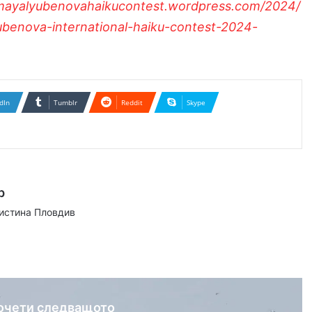
/mayalyubenovahaikucontest.wordpress.com/2024/
ubenova-international-haiku-contest-2024-
dIn
Tumblr
Reddit
Skype
р
аистина Пловдив
ram
очети следващото