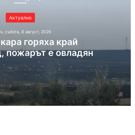
Актуално
ч, събота, 8 август, 2026
кара горяха край
, пожарът е овладян
, 2026
край Асеновград, пожарът е овладян
, 2026
 българското въздушно пространство