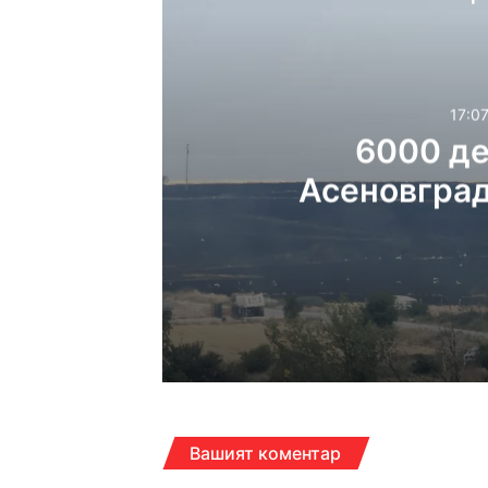
17:07
6000 де
Асеновград
17:07ч, събота, 8 август
6000 декара горяха 
12:30ч, събота, 8 август
Вашият коментар
Дрон се е взривил в