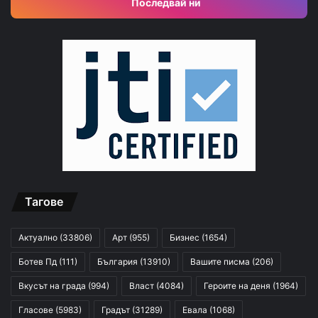
Последвай ни
Тагове
Актуално
(33806)
Арт
(955)
Бизнес
(1654)
Ботев Пд
(111)
България
(13910)
Вашите писма
(206)
Вкусът на града
(994)
Власт
(4084)
Героите на деня
(1964)
Гласове
(5983)
Градът
(31289)
Евала
(1068)