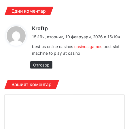
Един коментар
к
Kroftp
а
15:19ч, вторник, 10 февруари, 2026 в 15:19ч
з
best us online casinos
casinos games
best slot
а
machine to play at casino
:
Отговор
Вашият коментар
К
о
м
е