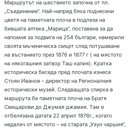
Маршрутът на шествието започна от пл.
„Съединение”. Най-напред бяха поднесени
цветя на паметната плоча в подлеза на
бившата аптека „Марица”, поставена за да
напомня за подвига на 254 българи, намерили
своята мъченическа смърт след потушаване
на въстанието през 1876 и 1877 г ( на мястото
на някогашния затвор Таш капия). Кратка
историческа беседа пред плочата изнесе
Стоян Иванов – директор на Регионалния
исторически музей. Следващата спирка в
маршрута бе паметната плоча на Братя
Свещарови до Джумая джамия. Там е
отбелязана датата 22 април 1876г., когато
недалеч от мястото – на старата „Узун чаршия“,