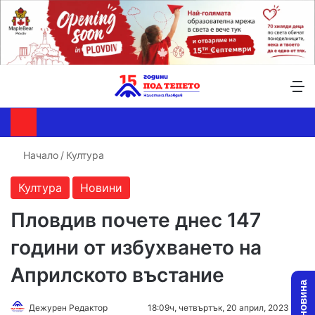
Търсене ...
Switch skin
М
Начало
/
Култура
Култура
Новини
Пловдив почете днес 147
години от избухването на
Априлското въстание
Follow
Send
Дежурен Редактор
18:09ч, четвъртък, 20 април, 2023