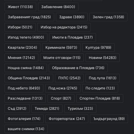
Живот
(11038)
Забавление
(8400)
Забравеният град
(1825)
Здраве
(3890)
Зелен град
(1358)
Избори
(5021)
Избор на редактора
(2415)
Изпод тепето
(4900)
Имоти в Пловдив
(237)
Квартали
(2304)
Криминале
(5973)
Култура
(9789)
Мнения
(12142)
Моите отговори
(115)
Новини
(54283)
Нощна смяна
(1484)
Образование в Пловдив
(736)
Община Пловдив
(2143)
ПУЛС
(2542)
Под лупа
(1613)
Под небето
(6493)
Под ножа
(2745)
По следите
(123)
Разследване
(1313)
Спорт
(827)
Спортен Пловдив
(818)
Съд
(2912)
Темида
(2821)
Туризъм
(323)
Фотогалерия
(174)
Фоторепортаж
(247)
Ъндърграунд
(89)
вашите снимки
(134)