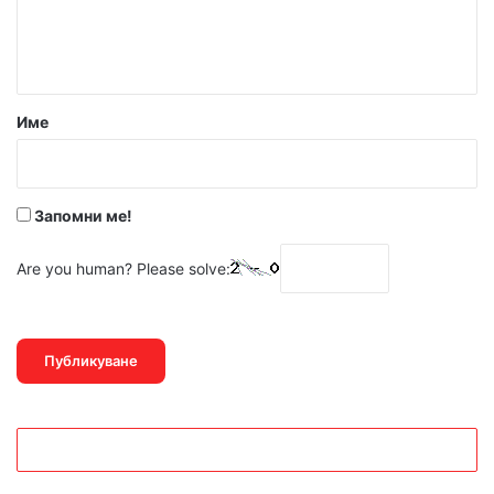
н
т
а
р
Име
:
*
Запомни ме!
Are you human? Please solve: