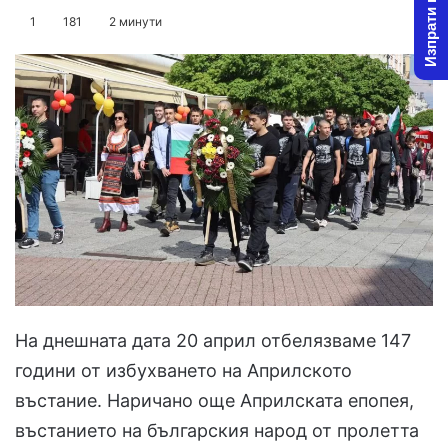
Изпрати новина
on
an
1
181
2 минути
X
email
На днешната дата 20 април отбелязваме 147
години от избухването на Априлското
въстание. Наричано още Априлската епопея,
въстанието на българския народ от пролетта