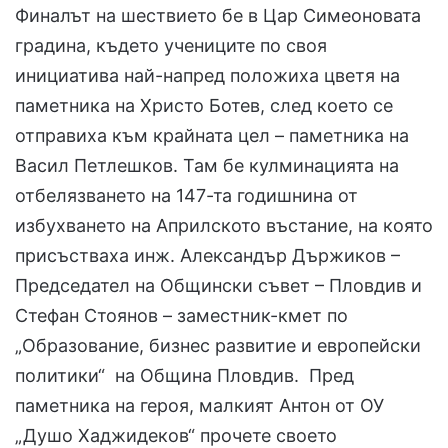
Финалът на шествието бе в Цар Симеоновата
градина, където учениците по своя
инициатива най-напред положиха цветя на
паметника на Христо Ботев, след което се
отправиха към крайната цел – паметника на
Васил Петлешков. Там бе кулминацията на
отбелязването на 147-та годишнина от
избухването на Априлското въстание, на която
присъстваха инж. Александър Държиков –
Председател на Общински съвет – Пловдив и
Стефан Стоянов – заместник-кмет по
„Oбразование, бизнес развитие и европейски
политики“ на Община Пловдив. Пред
паметника на героя, малкият Антон от ОУ
„Душо Хаджидеков“ прочете своето