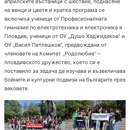
априлските въстаници с шествие, поднасяне
на венци и цветя и кратка програма се
включиха ученици от Професионалната
гимназия по електротехника и електроника в
Пловдив, ученици от ОУ „Душо Хаджидеков“ и
ОУ „Васил Петлешков“, предвождани от
членовете на Комитет „Родолюбие” –
пловдивското дружество, което си е
поставило за задача да изучава и възвеличава
бойните и културни подвизи на българите през
вековете.