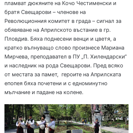
пламват дюкяните на Кочо Честименски и
братя Свещарови – членове на
Революционния комитет в града – сигнал за
обявяване на Априлското въстание в гр.
Пловдив. Бяха поднесени венци и цветя, а
кратко вълнуващо слово произнесе Мариана
Мирчева, преподавател в ПУ „П. Хилендарски“
и наследник на рода Свещарови. Пред всяко
от местата за памет, героите на Априлската
епопея бяха почетени и с едноминутно
мълчание и падане на колене.