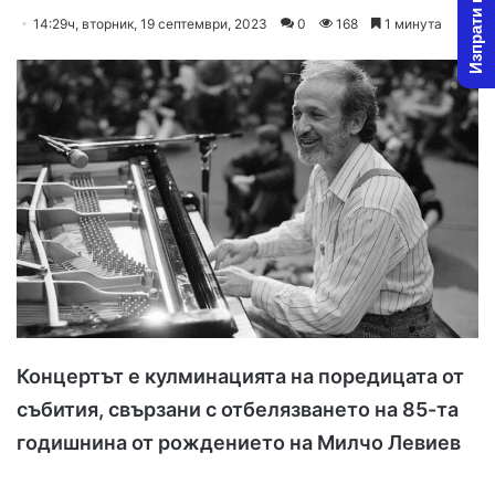
Изпрати новина
on
an
14:29ч, вторник, 19 септември, 2023
0
168
1 минута
X
email
Концертът е кулминацията на поредицата от
събития, свързани с отбелязването на 85-та
годишнина от рождението на Милчо Левиев