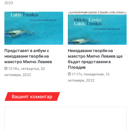
2023
Представят в албум с
Неиздавани творби на
неиздавани творби на
маестро Милчо Левиев ще
маестро Милчо Левиев
бъдат представени в
Пловдив
13:16ч, четвъртък, 20
17:17ч, понеделник, 10
октомври, 2022
октомври, 2022
Вашият коментар
К
о
м