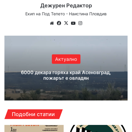
Дежурен Редактор
Екип на Под Тепето - Наистина Пловдив
Website
Facebook
X
YouTube
Instagram
Актуално
6000 декара горяха край Асеновград,
пожарът е овладян
Подобни статии