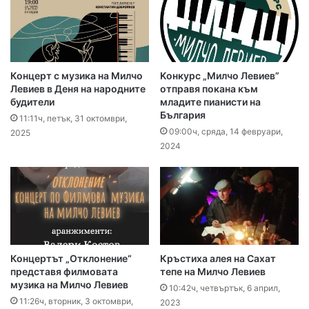
Концерт с музика на Милчо
Kонкурс „Милчо Левиев”
Левиев в Деня на народните
отправя покана към
будители
младите пианисти на
България
11:11ч, петък, 31 октомври,
09:00ч, сряда, 14 февруари,
2025
2024
Концертът „Отклонение“
Кръстиха алея на Сахат
представя филмовата
тепе на Милчо Левиев
музика на Милчо Левиев
10:42ч, четвъртък, 6 април,
11:26ч, вторник, 3 октомври,
2023