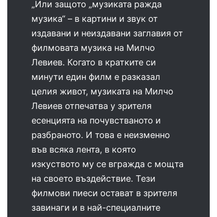
„Или защото „музиката ражда
музика“ – в картини и звук от
издавани и неиздавани заглавия от
филмовата музика на Милчо
Левиев. Когато в кратките си
минути един филм е разказал
целия живот, музиката на Милчо
Левиев отпечатва у зрителя
есенцията на почувстваното и
разбраното. И това е неизменно
във всяка лента, в която
изкуството му се вгражда с мощта
на своето въздействие. Тези
филмови пиеси остават в зрителя
завинаги и в най-специалните