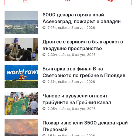
6000 декара горяха край
Асеновград, пожарът е овладян
17:07ч, събота, 8 август, 2026
Дрон се е взривил в българското
въздушно пространство
12:30ч, събота, 8 август, 2026
Българка във финал B на
Световното по гребане в Пловдив
12:14ч, събота, 8 август, 2026
Чанове и вувузели огласят
трибуните на Гребния канал
12:05ч, събота, 8 август, 2026
Пожар изпепели 3500 декара край
Първомай
11:52ч, събота, 8 август, 2026