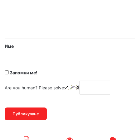
е
н
т
а
р
Име
:
*
Запомни ме!
Are you human? Please solve: