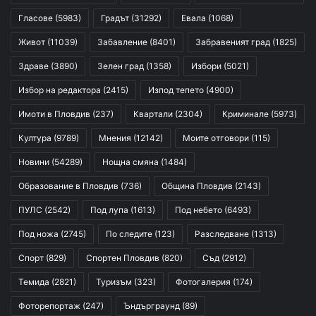
Гласове
(5983)
Градът
(31292)
Евала
(1068)
Живот
(11039)
Забавление
(8401)
Забравеният град
(1825)
Здраве
(3890)
Зелен град
(1358)
Избори
(5021)
Избор на редактора
(2415)
Изпод тепето
(4900)
Имоти в Пловдив
(237)
Квартали
(2304)
Криминале
(5973)
Култура
(9789)
Мнения
(12142)
Моите отговори
(115)
Новини
(54289)
Нощна смяна
(1484)
Образование в Пловдив
(736)
Община Пловдив
(2143)
ПУЛС
(2542)
Под лупа
(1613)
Под небето
(6493)
Под ножа
(2745)
По следите
(123)
Разследване
(1313)
Спорт
(829)
Спортен Пловдив
(820)
Съд
(2912)
Темида
(2821)
Туризъм
(323)
Фотогалерия
(174)
Фоторепортаж
(247)
Ъндърграунд
(89)