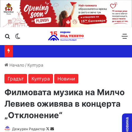
Търсене ...
Switch skin
М
Начало
/
Култура
Градът
Култура
Новини
Филмовата музика на Милчо
Левиев оживява в концерта
„Отклонение“
Follow
Send
Дежурен Редактор