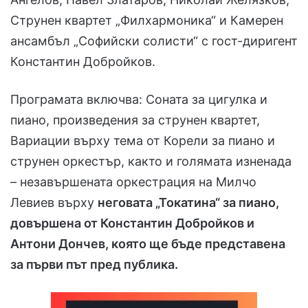
Струнен квартет „Филхармоника“ и Камерен
ансамбъл „Софийски солисти“ с гост-диригент
Константин Добройков.
Програмата включва: Соната за цигулка и
пиано, произведения за струнен квартет,
Вариации върху тема от Корели за пиано и
струнен оркестър, както и голямата изненада
– незавършената оркестрация на Милчо
Левиев върху
неговата „Токатина“ за пиано,
довършена от Константин Добройков и
Антони Дончев, която ще бъде представена
за първи път пред публика.