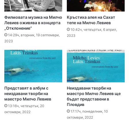
Филмовата музика на Милчо
Кръстиха алея на Сахат
Левиев оживява в концерта
тепе на Милчо Левиев
„Отклонение“
10:42ч, четвъртък, 6 април,
14:29ч, вторник, 19 септември,
2023
2023
Представят в албум с
Неиздавани творби на
неиздавани творби на
маестро Милчо Левиев ще
маестро Милчо Левиев
бъдат представени в
Пловдив
13:16ч, четвъртък, 20
17:17ч, понеделник, 10
октомври, 2022
октомври, 2022