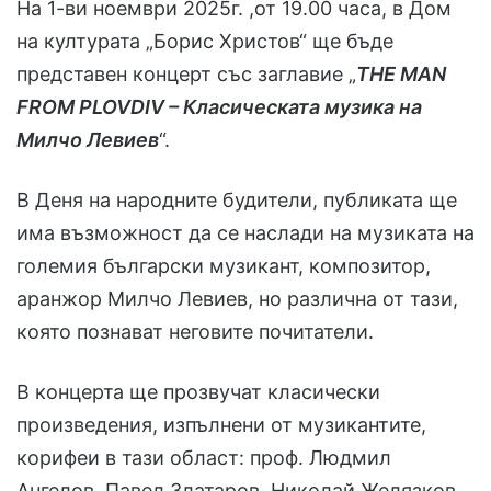
На 1-ви ноември 2025г. ,от 19.00 часа, в Дом
на културата „Борис Христов“ ще бъде
представен концерт със заглавие „
THE MAN
FROM PLOVDIV
–
Класическата музика на
Милчо Левиев
“.
В Деня на народните будители, публиката ще
има възможност да се наслади на музиката на
големия български музикант, композитор,
аранжор Милчо Левиев, но различна от тази,
която познават неговите почитатели.
В концерта ще прозвучат класически
произведения, изпълнени от музикантите,
корифеи в тази област: проф. Людмил
Ангелов, Павел Златаров, Николай Желязков,