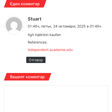
Един коментар
к
Stuart
а
01:46ч, петък, 24 октомври, 2025 в 01:46ч
з
hgh injektion kaufen
а
References:
:
independent.academia.edu
Отговор
Вашият коментар
К
о
м
е