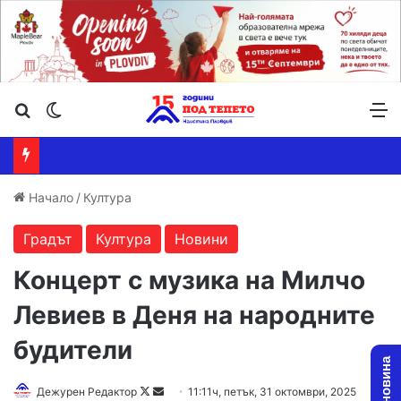
Търсене ...
Switch skin
М
Начало
/
Култура
Градът
Култура
Новини
Концерт с музика на Милчо
Левиев в Деня на народните
будители
Follow
Send
Дежурен Редактор
11:11ч, петък, 31 октомври, 2025