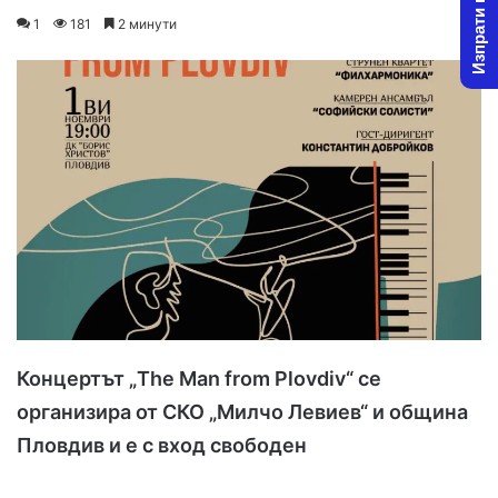
Изпрати новина
on
an
1
181
2 минути
X
email
Концертът „The Man from Plovdiv“ се
организира от СКО „Милчо Левиев“ и община
Пловдив и е с вход свободен