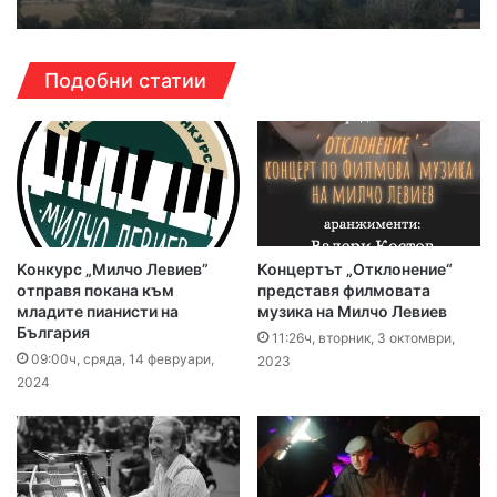
Подобни статии
Kонкурс „Милчо Левиев”
Концертът „Отклонение“
отправя покана към
представя филмовата
младите пианисти на
музика на Милчо Левиев
България
11:26ч, вторник, 3 октомври,
09:00ч, сряда, 14 февруари,
2023
2024