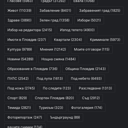
Гласове
(5983)
Градът
(31292)
Евала
(1068)
Живот
(11039)
Забавление
(8401)
Забравеният град
(1825)
Здраве
(3890)
Зелен град
(1358)
Избори
(5021)
Избор на редактора
(2415)
Изпод тепето
(4900)
Имоти в Пловдив
(237)
Квартали
(2304)
Криминале
(5973)
Култура
(9789)
Мнения
(12142)
Моите отговори
(115)
Новини
(54289)
Нощна смяна
(1484)
Образование в Пловдив
(736)
Община Пловдив
(2143)
ПУЛС
(2542)
Под лупа
(1613)
Под небето
(6493)
Под ножа
(2745)
По следите
(123)
Разследване
(1313)
Спорт
(829)
Спортен Пловдив
(820)
Съд
(2912)
Темида
(2821)
Туризъм
(323)
Фотогалерия
(174)
Фоторепортаж
(247)
Ъндърграунд
(89)
вашите снимки
(134)