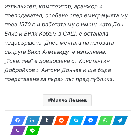
изпълнител, композитор, аранжор и
преподавател, особено след емиграцията му
през 1970 г. и работата му с имена като Дон
Елис и Били Кобъм в САЩ, е останала
недовършена. Днес мечтата на неговата
съпруга Вики Алмазиду е изпълнена.
„Токатина“ е довършена от Константин
Добройков и Антони Дончев и ще бъде
представена за първи път пред публика.
Милчо Левиев