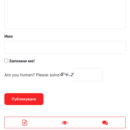
н
т
а
р
Име
:
*
Запомни ме!
Are you human? Please solve: