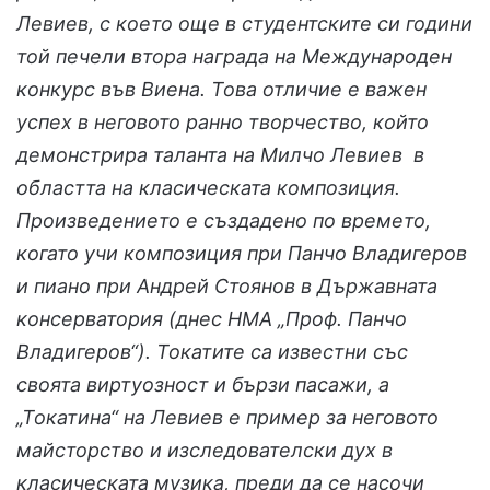
Левиев, с което още в студентските си години
той печели втора награда на Международен
конкурс във Виена. Това отличие е важен
успех в неговото ранно творчество, който
демонстрира таланта на Милчо Левиев в
областта на класическата композиция.
Произведението е създадено по времето,
когато учи композиция при Панчо Владигеров
и пиано при Андрей Стоянов в Държавната
консерватория (днес НМА „Проф. Панчо
Владигеров“). Токатите са известни със
своята виртуозност и бързи пасажи, а
„Токатина“ на Левиев е пример за неговото
майсторство и изследователски дух в
класическата музика, преди да се насочи