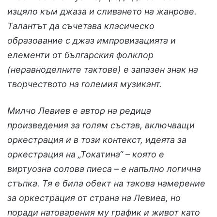
изцяло към джаза и сливането на жанрове.
Талантът да съчетава класическо
образование с джаз импровизацията и
елементи от българския фолклор
(неравноделните тактове) е запазен знак на
творчеството на големия музикант.
Милчо Левиев е автор на редица
произведения за голям състав, включващи
оркестрация и в този контекст, идеята за
оркестрация на „Токатина“ – която е
виртуозна солова пиеса – е напълно логична
стъпка. Тя е била обект на такова намерение
за оркестрация от страна на Левиев, но
поради натоварения му график и живот като