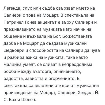
Легенда, слух или съдба свързват името на
Салиери с това на Моцарт. В спектакъла на
Петринел Гочев акцентът е върху Салиери и
преживяването на музиката като начин на
общение и възхвала на Бог. Божествената
дарба на Моцарт да създава музикални
шедьоври и способността на Салиери да чува
и разбира езика на музиката, така както
малцина умеят, се сливат в непреодолима
борба между възторга, опиянението,
радостта, завистта и огорчението. В
спектакъла са вплетени откъси от музикални
произведения на Моцарт, Салиери, Хендел, Й.
С. Бах и Шопен.