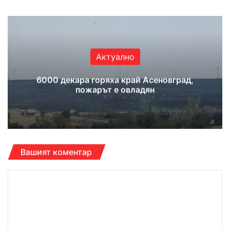
Актуално
6000 декара горяха край Асеновград,
пожарът е овладян
Вашият коментар
К
о
м
е