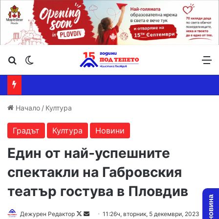
Търсене ...
Switch skin
М
Начало
/
Култура
Градът
Култура
Новини
Един от най-успешните
спектакли на Габровския
театър гостува в Пловдив
Follow
Send
Дежурен Редактор
11:26ч, вторник, 5 декември, 2023