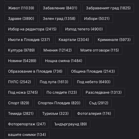
Живот
(11039)
Забавление
(8401)
Забравеният град
(1825)
Здраве
(3890)
Зелен град
(1358)
Избори
(5021)
Избор на редактора
(2415)
Изпод тепето
(4900)
Имоти в Пловдив
(237)
Квартали
(2304)
Криминале
(5973)
Култура
(9789)
Мнения
(12142)
Моите отговори
(115)
Новини
(54289)
Нощна смяна
(1484)
Образование в Пловдив
(736)
Община Пловдив
(2143)
ПУЛС
(2542)
Под лупа
(1613)
Под небето
(6493)
Под ножа
(2745)
По следите
(123)
Разследване
(1313)
Спорт
(829)
Спортен Пловдив
(820)
Съд
(2912)
Темида
(2821)
Туризъм
(323)
Фотогалерия
(174)
Фоторепортаж
(247)
Ъндърграунд
(89)
вашите снимки
(134)