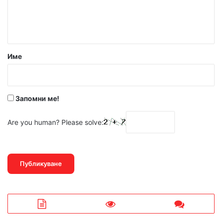
н
т
а
р
Име
:
*
Запомни ме!
Are you human? Please solve: