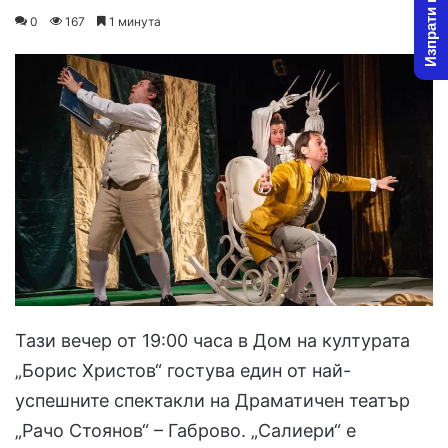
Изпрати новина
on
an
0
167
1 минута
X
email
Тази вечер от 19:00 часа в Дом на културата
„Борис Христов“ гостува един от най-
успешните спектакли на Драматичен театър
„Рачо Стоянов“ – Габрово. „Салиери“ е