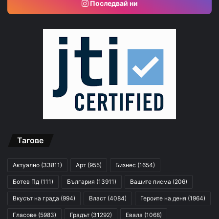
Последвай ни
Тагове
Актуално
(33811)
Арт
(955)
Бизнес
(1654)
Ботев Пд
(111)
България
(13911)
Вашите писма
(206)
Вкусът на града
(994)
Власт
(4084)
Героите на деня
(1964)
Гласове
(5983)
Градът
(31292)
Евала
(1068)