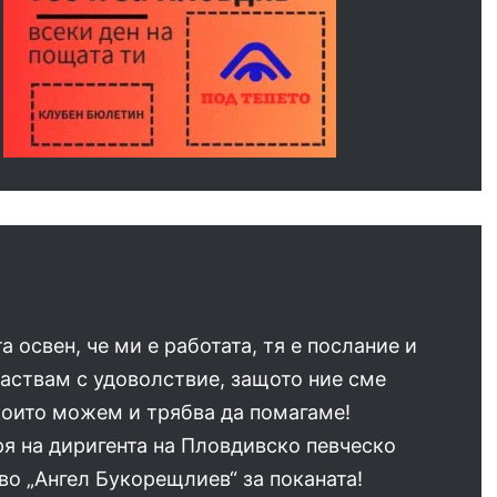
а освен, че ми е работата, тя е послание и
частвам с удоволствие, защото ние сме
които можем и трябва да помагаме!
я на диригента на Пловдивско певческо
о „Ангел Букорещлиев“ за поканата!