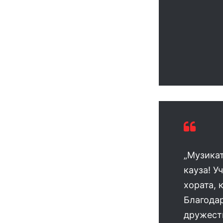
„Музикат
кауза! У
хората, 
Благодар
дружеств