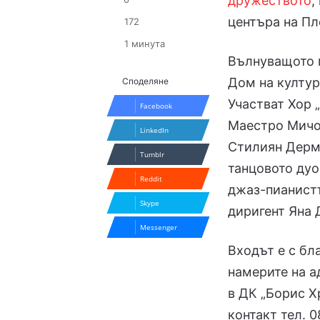
дружеството
,
центъра на Пл
172
1 минута
Вълнуващото м
Дом на култура
Споделяне
Участват Хор 
Facebook
Маестро Мичо
LinkedIn
Стилиян Дерме
Tumblr
танцовото дуо
Reddit
джаз-пианистъ
Skype
диригент Яна 
Messenger
Входът е с бл
намерите на а
в ДК „Борис Х
контакт тел. 