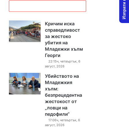
Изпрати новина
Кричим иска
справедливост
за жестоко
убития на
Младежки хълм
Георги
22:15ч, четвъртък, 6
август, 2026
Убийството на
Младежкия
хълм:
безпрецедентна
жестокост от
„ловци на
педофили“
17:06ч, четвъртък, 6
август, 2026