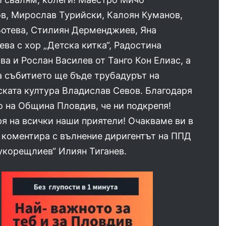
в, Мирослав Турийски, Калоян Куманов,
Ботева, Стилиян Дерменджиев, Яна
ва с хор „Детска китка“, Радостина
а и Рослан Василев от Танго Кон Елиас, а
а събитието ще бъде трубадурът на
ката култура Владислав Севов. Благодаря
 на Община Пловдив, че ни подкрепя!
я на всички наши приятели! Очакваме ви в
, коментира с вълнение диригентът на ППД
укорещлиев“ Илиян Тиганев.