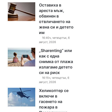
Оставиха в
ареста мъж,
обвинен в
отвличането на
жена си и детето
им
16:40ч, четвъртък, 6
август, 2026
„Sharenting“ или
как с една
снимка от плажа
излагаме детето
си на риск
16:15ч, четвъртък, 6
август, 2026
Хеликоптер се
включи в
гасенето на
пожара в