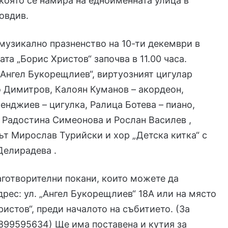
 която се намира на едноименната улица в
овдив.
узикално празненство на 10-ти декември в
та „Борис Христов“ започва в 11.00 часа.
„Ангел Букорещлиев“, виртуозният цигулар
 Димитров, Калоян Куманов – акордеон,
нджиев – цигулка, Ралица Ботева – пиано,
 Радостина Симеонова и Рослан Василев ,
т Мирослав Турийски и хор „Детска китка“ с
Делирадева .
аготворителни покани, които можете да
дрес: ул. „Ангел Букорещлиев“ 18А или на място
ристов“, преди началото на събитието. (За
0899595634) Ще има поставена и кутия за