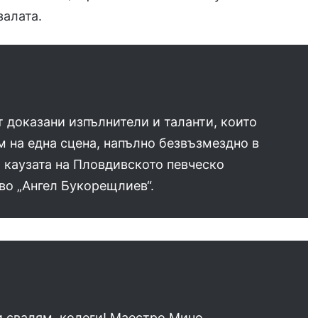
залата.
т доказани изпълнители и таланти, които
 на една сцена, напълно безвъзмездно в
 каузата на Пловдивското певческо
во „Ангел Букорещлиев“.
и свалям, колеги! Маестро Мичо