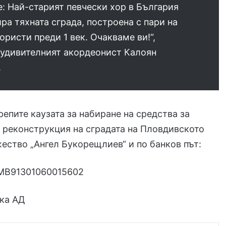
е: Най-старият певчески хор в България
ра тяхната сграда, построена с пари на
ористи преди 1 век. Очакваме ви!“,
 удивителният акордеонист Калоян
.
епите каузата за набиране на средства за
 реконструкция на сградата на Пловдивското
ество „Ангел Букорещлиев“ и по банков път:
MB91301060015602
ка АД