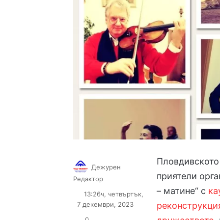
Пловдивското
Дежурен
приятели орга
Follow
Send
Редактор
on
an
– матине“ с
ка
13:26ч, четвъртък,
X
email
7 декември, 2023
реконструкция
0