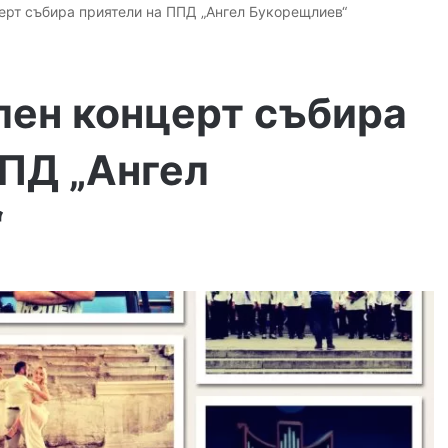
ерт събира приятели на ППД „Ангел Букорещлиев“
лен концерт събира
ППД „Ангел
“