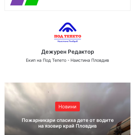
Дежурен Редактор
Екип на Под Тепето - Наистина Пловдив
Website
Facebook
X
YouTube
Instagram
Новини
Пожарникари спасиха дете от водите
на язовир край Пловдив