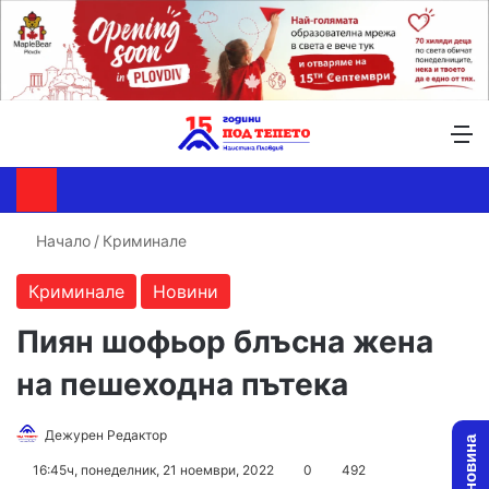
Търсене ...
Switch skin
М
Начало
/
Криминале
Криминале
Новини
Пиян шофьор блъсна жена
на пешеходна пътека
Follow
Send
Дежурен Редактор
on
an
16:45ч, понеделник, 21 ноември, 2022
0
492
X
email