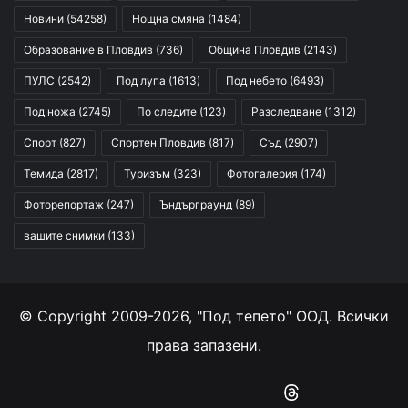
Новини
(54258)
Нощна смяна
(1484)
Образование в Пловдив
(736)
Община Пловдив
(2143)
ПУЛС
(2542)
Под лупа
(1613)
Под небето
(6493)
Под ножа
(2745)
По следите
(123)
Разследване
(1312)
Спорт
(827)
Спортен Пловдив
(817)
Съд
(2907)
Темида
(2817)
Туризъм
(323)
Фотогалерия
(174)
Фоторепортаж
(247)
Ъндърграунд
(89)
вашите снимки
(133)
© Copyright 2009-2026, "Под тепето" ООД. Всички
права запазени.
Facebook
YouTube
Instagram
RSS
Threads