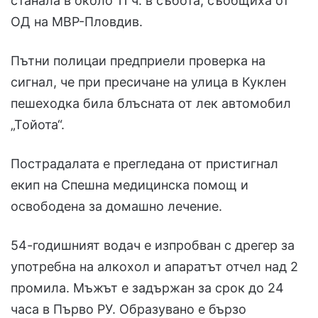
станала в около 11 ч. в събота, съобщиха от
ОД на МВР-Пловдив.
Пътни полицаи предприели проверка на
сигнал, че при пресичане на улица в Куклен
пешеходка била блъсната от лек автомобил
„Тойота“.
Пострадалата е прегледана от пристигнал
екип на Спешна медицинска помощ и
освободена за домашно лечение.
54-годишният водач е изпробван с дрегер за
употребна на алкохол и апаратът отчел над 2
промила. Мъжът е задържан за срок до 24
часа в Първо РУ. Образувано е бързо