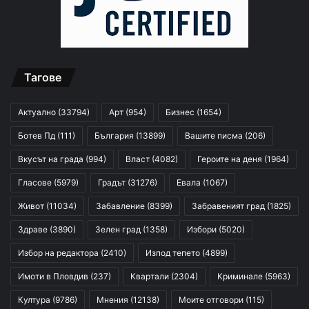
Тагове
Актуално
(33794)
Арт
(954)
Бизнес
(1654)
Ботев Пд
(111)
България
(13899)
Вашите писма
(206)
Вкусът на града
(994)
Власт
(4082)
Героите на деня
(1964)
Гласове
(5979)
Градът
(31276)
Евала
(1067)
Живот
(11034)
Забавление
(8399)
Забравеният град
(1825)
Здраве
(3890)
Зелен град
(1358)
Избори
(5020)
Избор на редактора
(2410)
Изпод тепето
(4899)
Имоти в Пловдив
(237)
Квартали
(2304)
Криминале
(5963)
Култура
(9786)
Мнения
(12138)
Моите отговори
(115)