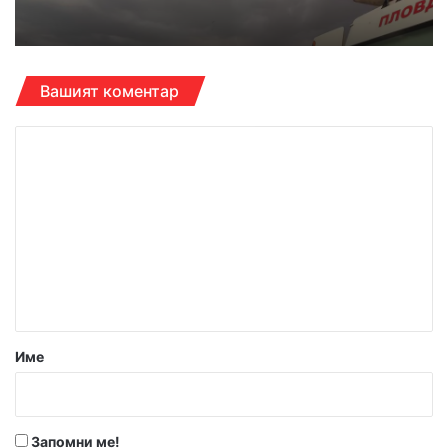
Вашият коментар
К
о
м
е
н
т
а
р
Име
:
*
Запомни ме!