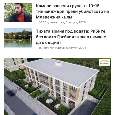
Камери заснели група от 10-15
тийнейджъри преди убийството на
Младежкия хълм
10:00ч, четвъртък, 6 август, 2026
Тихата армия под водата: Рибите,
без които Гребният канал нямаше
да е същият
09:50ч, четвъртък, 6 август, 2026