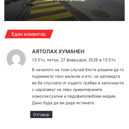
Един коментар
к
АЯТОЛАХ ХУМАНЕН
а
13:51ч, петък, 27 февруари, 2026 в 13:51ч
з
В началото на този случай бяхте решили да го
а
подминете тихо мълком и ето ,че заповедта
:
ви бе спусната от където трябва и започнахте
с наративът на ляво ориентираните
хомосексуални и педофилолюбови медии.
Дано буда да ви даде истината
Отговор