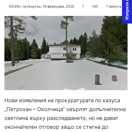
Изпрати новина
on
an
09:39ч, четвъртък, 19 февруари, 2026
1
163
1 минута
X
email
Нови изявления на прокуратурата по казуса
„Петрохан – Околчица“ хвърлят допълнителна
светлина върху разследването, но не дават
окончателен отговор защо се стигна до