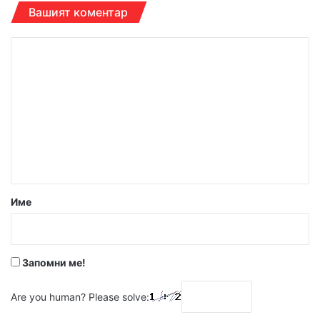
Вашият коментар
К
о
м
е
н
т
а
р
Име
:
*
Запомни ме!
Are you human? Please solve: