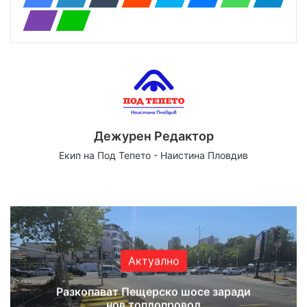
Дежурен Редактор
Екип на Под Тепето - Наистина Пловдив
Website
Facebook
X
YouTube
Instagram
Актуално
Разкопават Пещерско шосе заради
нов топлопровод