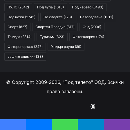
ПУЛС
(2542)
Под лупа
(1613)
Под небето
(6493)
Под ножа
(2745)
По следите
(123)
Разследване
(1311)
Спорт
(827)
Спортен Пловдив
(817)
Съд
(2906)
Темида
(2814)
Туризъм
(323)
Фотогалерия
(174)
Фоторепортаж
(247)
Ъндърграунд
(89)
вашите снимки
(133)
© Copyright 2009-2026, "Под тепето" ООД. Всички
права запазени.
Facebook
YouTube
Instagram
RSS
Threads