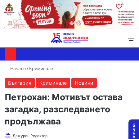
Търсене ...
Switch skin
М
Начало
/
Криминале
България
Криминале
Новини
Петрохан: Мотивът остава
загадка, разследването
продължава
Follow
Send
Дежурен Редактор