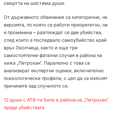
смъртта на шестима души.
От държавното обвинение са категорични, че
версията, по която се работи приоритетно, не
е променена – разглеждат се две убийства,
след които е последвало самоубийство край
връх Околчица, както и още три
самостоятелни фатални случая в района на
хижа „Петрохан“. Паралелно с това се
анализират експертни оценки, включително
психологически профили, с цел да се изяснят
причините зад случилото се.
12 души с АТВ-та били в района на „Петрохан“
преди убийствата