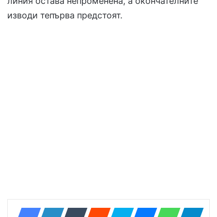
линия остава непроменена, а окончателните
изводи тепърва предстоят.