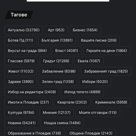
Тагове
Актуално
(33790)
Арт
(953)
Бизнес
(1654)
Ботев Пд
(111)
България
(13891)
Вашите писма
(206)
Вкусът на града
(994)
Власт
(4081)
Героите на деня
(1964)
Гласове
(5979)
Градът
(31269)
Евала
(1067)
Живот
(11032)
Забавление
(8398)
Забравеният град
(1825)
Здраве
(3890)
Зелен град
(1358)
Избори
(5020)
Избор на редактора
(2408)
Изпод тепето
(4899)
Имоти в Пловдив
(237)
Квартали
(2302)
Криминале
(5958)
Култура
(9784)
Мнения
(12137)
Моите отговори
(115)
Новини
(54241)
Нощна смяна
(1484)
Образование в Пловдив
(736)
Община Пловдив
(2143)