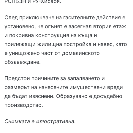
РСПБЗН и РУ-Хисаря.
След приключване на гасителните действия е
установено, че огънят е засегнал втория етаж
и покривна конструкция на къща и
прилежащи жилищна постройка и навес, като
е унищожено част от домакинското
обзавеждане.
Предстои причините за запалването и
размерът на нанесените имуществени вреди
да бъдат изяснени. Образувано е досъдебно
производство.
Снимката е илюстративна.