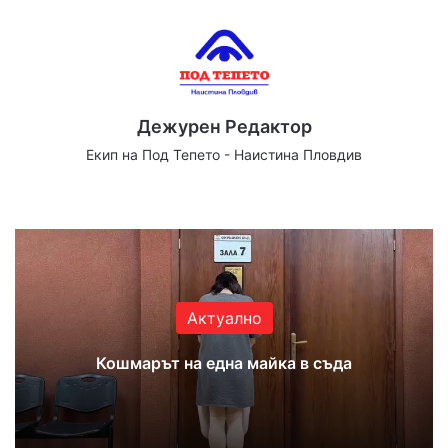
Дежурен Редактор
Екип на Под Тепето - Наистина Пловдив
Website
Facebook
X
YouTube
Instagram
Актуално
Кошмарът на една майка в съда