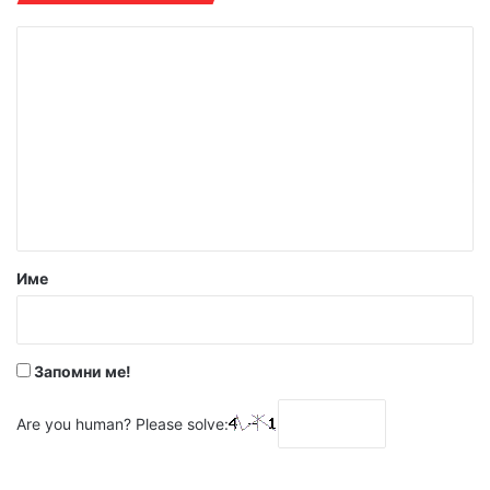
К
о
м
е
н
т
а
р
Име
:
*
Запомни ме!
Are you human? Please solve: