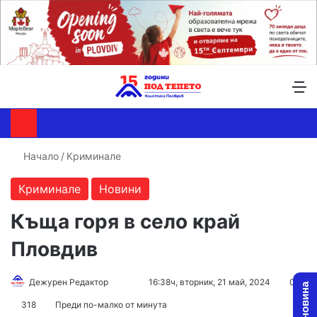
Търсене ...
Switch skin
М
Начало
/
Криминале
Криминале
Новини
Къща горя в село край
Пловдив
Follow
Send
Дежурен Редактор
16:38ч, вторник, 21 май, 2024
0
on
an
318
Преди по-малко от минута
X
email