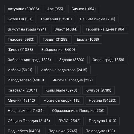
Актуално
(33806)
Арт
(955)
Бизнес
(1654)
Ботев Пд
(111)
България
(13910)
Вашите писма
(206)
Вкусът на града
(994)
Власт
(4084)
Героите на деня
(1964)
Гласове
(5983)
Градът
(31289)
Евала
(1068)
Живот
(11038)
Забавление
(8400)
Забравеният град
(1825)
Здраве
(3890)
Зелен град
(1358)
Избори
(5021)
Избор на редактора
(2415)
Изпод тепето
(4900)
Имоти в Пловдив
(237)
Квартали
(2304)
Криминале
(5973)
Култура
(9789)
Мнения
(12142)
Моите отговори
(115)
Новини
(54283)
Нощна смяна
(1484)
Образование в Пловдив
(736)
Община Пловдив
(2143)
ПУЛС
(2542)
Под лупа
(1613)
Под небето
(6493)
Под ножа
(2745)
По следите
(123)