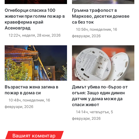
Огнеборци спасиха 100
Гръмна трафопост в
животни при голям пожар в
Марково, десетки домове
кравеферма край
са без ток
Асеновград
10:56ч, понеделник, 16
12:22ч, неделя, 28 юни, 2026
февруари, 2026
Възрастна жена загина в
Димът убива по-бързо от
пожар в дома си
огъня: Защо един димен
датчик у дома може да
10:48ч, понеделник, 16
спаси живот
февруари, 2026
14:14ч, четвъртък, 5
февруари, 2026
Вашият коментар