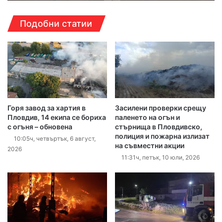
Подобни статии
Горя завод за хартия в
Засилени проверки срещу
Пловдив, 14 екипа се бориха
паленето на огън и
с огъня – обновена
стърнища в Пловдивско,
полиция и пожарна излизат
10:05ч, четвъртък, 6 август,
на съвместни акции
2026
11:31ч, петък, 10 юли, 2026