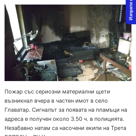
Изпрати новина
Пожар със сериозни материални щети
възникнал вчера в частен имот в село
Главатар. Сигналът за появата на пламъци на
адреса е получен около 3.50 ч. в полицията.
Незабавно натам са насочени екипи на Трета