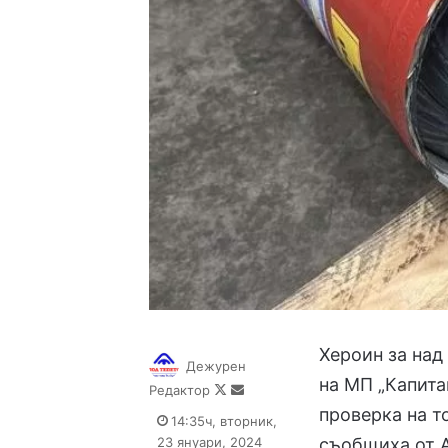
Хероин за над
Дежурен
на МП „Капита
Follow
Send
Редактор
on
an
проверка на т
14:35ч, вторник,
X
email
23 януари, 2024
съобщиха от А