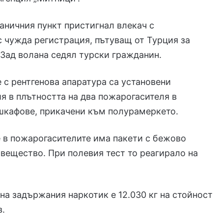
раничния пункт пристигнал влекач с
 чужда регистрация, пътуващ от Турция за
Зад волана седял турски гражданин.
 с рентгенова апаратура са установени
я в плътността на два пожарогасителя в
шкафове, прикачени към полурамеркето.
е в пожарогасителите има пакети с бежово
вещество. При полевия тест то реагирало на
на задържания наркотик е 12.030 кг на стойност
в.