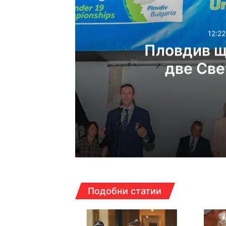
12:22
Пловдив щ
две Све
12:22ч, неделя, 9 август
17:07ч, събота, 8 август
Подобни статии
6000 декара горяха 