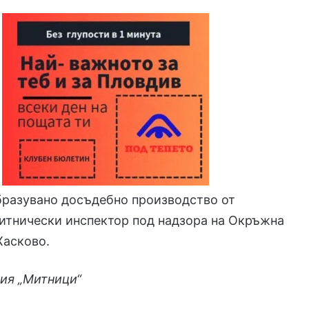
бразувано досъдебно производство от
итнически инспектор под надзора на Окръжна
Хасково.
ия „Митници“