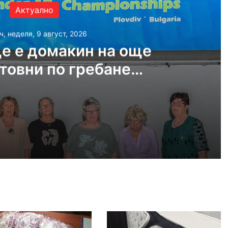
Актуално
ч, неделя, 9 август, 2026
е е домакин на още
товни по гребане
догодина
, 2026
Пловдив ще е домакин на още две Световни по гребане догодина
, 2026
край Асеновград, пожарът е овладян