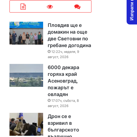
Изпрати новина
Пловдив ще е
домакин на още
две Световни по
гребане догодина
12:22ч, неделя, 9
август, 2026
6000 декара
горяха край
Асеновград,
пожарът е
овладян
17:07ч, събота, 8
август, 2026
Дрон се е
взривил в
българското
въздушно