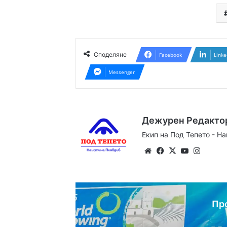
Споделяне
Facebook
Linke
Messenger
Дежурен Редакто
Екип на Под Тепето - Н
Website
Facebook
X
YouTube
Instag
Пр