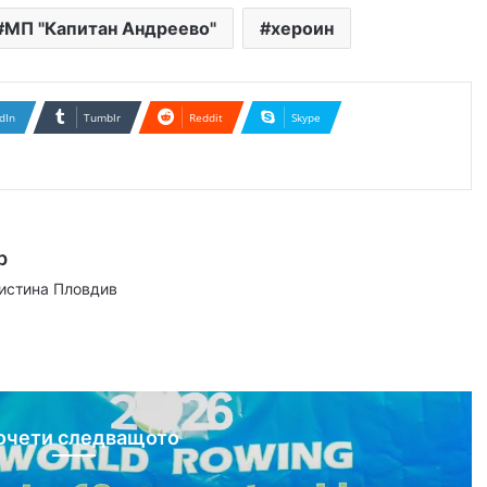
МП "Капитан Андреево"
хероин
dIn
Tumblr
Reddit
Skype
р
аистина Пловдив
ram
очети следващото