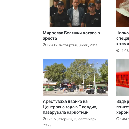
12:30ч, събота, 8 август
Дрон се е взривил в
Мирослав Беляшки остава в
Нарко
12:14ч, събота, 8 август
ареста
спеца
крими
12:41ч, четвъртък, 8 май, 2025
11:08
12:05ч, събота, 8 август
Чанове и вувузели о
11:52ч, събота, 8 август
Арестуваха двойка на
Задър
Централна гара в Пловдив,
прите
Пожар изпепели 350
пазарувала наркотици
херои
17:17ч, вторник, 19 септември,
14:47
2023