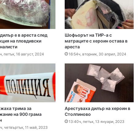
, 2026
 българското въздушно пространство
дилър е в ареста след
Шофьорът на ТИР-а с
, 2026
кция на пловдивски
матраците с хероин остава в
налисти
ареста
Българка във финал B на Световното по гребане в Пловдив
ч, петък, 16 август, 2024
16:54ч, вторник, 30 април, 2024
, 2026
гласят трибуните на Гребния канал
, 2026
жаха трима за
Арестуваха дилър на хероин в
жание на 900 грама
Столпиново
0 декара край Първомай
н
13:40ч, петък, 13 януари, 2023
ч, четвъртък, 11 май, 2023