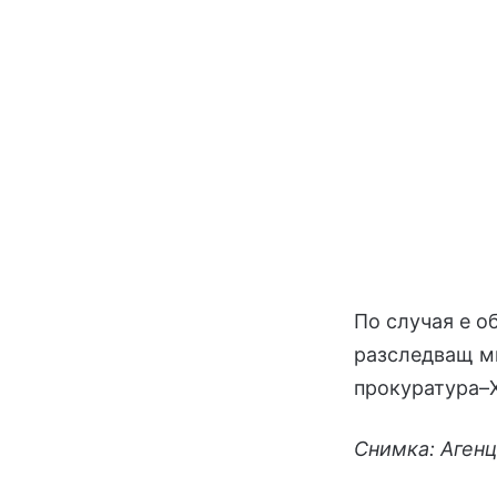
По случая е о
разследващ м
прокуратура–
Снимка: Агенц