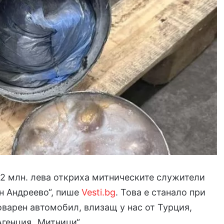
 2 млн. лева откриха митническите служители
н Андреево“, пише
Vesti.bg
. Това е станало при
оварен автомобил, влизащ у нас от Турция,
генция „Митници“.