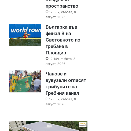
пространство
12:30ч, събота, 8
август, 2026
Българка във
финал B на
Световното по
гребане в
Пловдив
12:14ч, събота, 8
август, 2026
Чанове и
вувузели огласят
трибуните на
Гребния канал
12:05ч, събота, 8
август, 2026