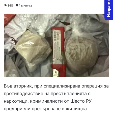
Изпрати новина
on
an
148
1 минута
X
email
Във вторник, при специализирана операция за
противодействие на престъпленията с
наркотици, криминалисти от Шесто РУ
предприели претърсване в жилищна