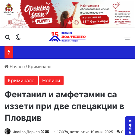
Търсене ...
Switch skin
М
Начало
/
Криминале
Криминале
Новини
Фентанил и амфетамин са
иззети при две спецакции в
Пловдив
Follow
Send
Ивайло Дернев
17:07ч, четвъртък, 19 юни, 2025
0