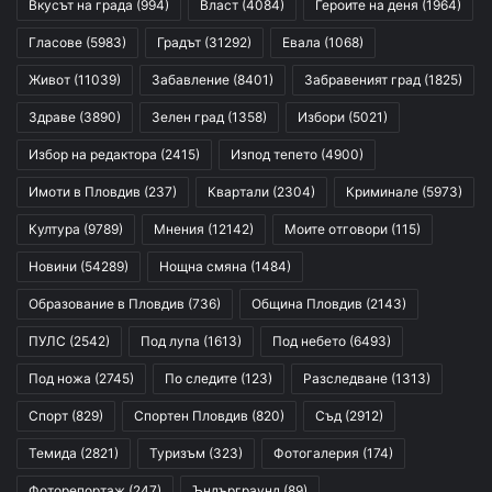
Вкусът на града
(994)
Власт
(4084)
Героите на деня
(1964)
Гласове
(5983)
Градът
(31292)
Евала
(1068)
Живот
(11039)
Забавление
(8401)
Забравеният град
(1825)
Здраве
(3890)
Зелен град
(1358)
Избори
(5021)
Избор на редактора
(2415)
Изпод тепето
(4900)
Имоти в Пловдив
(237)
Квартали
(2304)
Криминале
(5973)
Култура
(9789)
Мнения
(12142)
Моите отговори
(115)
Новини
(54289)
Нощна смяна
(1484)
Образование в Пловдив
(736)
Община Пловдив
(2143)
ПУЛС
(2542)
Под лупа
(1613)
Под небето
(6493)
Под ножа
(2745)
По следите
(123)
Разследване
(1313)
Спорт
(829)
Спортен Пловдив
(820)
Съд
(2912)
Темида
(2821)
Туризъм
(323)
Фотогалерия
(174)
Фоторепортаж
(247)
Ъндърграунд
(89)