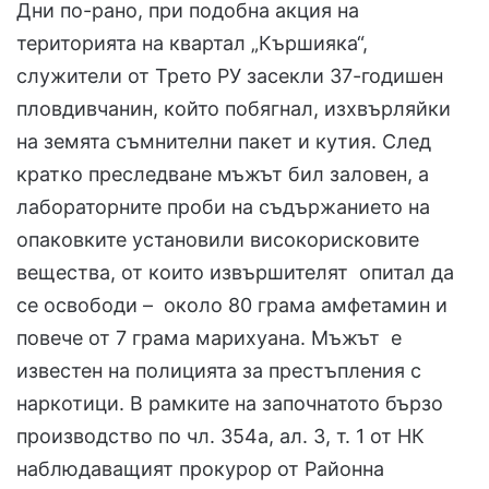
Дни по-рано, при подобна акция на
територията на квартал „Кършияка“,
служители от Трето РУ засекли 37-годишен
пловдивчанин, който побягнал, изхвърляйки
на земята съмнителни пакет и кутия. След
кратко преследване мъжът бил заловен, а
лабораторните проби на съдържанието на
опаковките установили високорисковите
вещества, от които извършителят опитал да
се освободи – около 80 грама амфетамин и
повече от 7 грама марихуана. Мъжът е
известен на полицията за престъпления с
наркотици. В рамките на започнатото бързо
производство по чл. 354а, ал. 3, т. 1 от НК
наблюдаващият прокурор от Районна