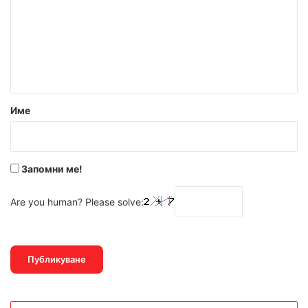
м
е
н
т
а
р
Име
:
*
Запомни ме!
Are you human? Please solve: