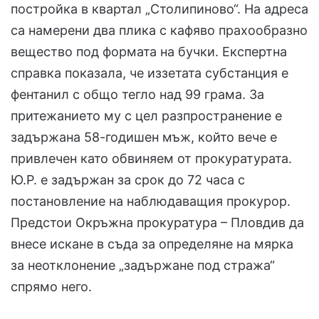
постройка в квартал „Столипиново“. На адреса
са намерени два плика с кафяво прахообразно
вещество под формата на бучки. Експертна
справка показала, че иззетата субстанция е
фентанил с общо тегло над 99 грама. За
притежанието му с цел разпространение е
задържана 58-годишен мъж, който вече е
привлечен като обвиняем от прокуратурата.
Ю.Р. е задържан за срок до 72 часа с
постановление на наблюдаващия прокурор.
Предстои Окръжна прокуратура – Пловдив да
внесе искане в съда за определяне на мярка
за неотклонение „задържане под стража“
спрямо него.