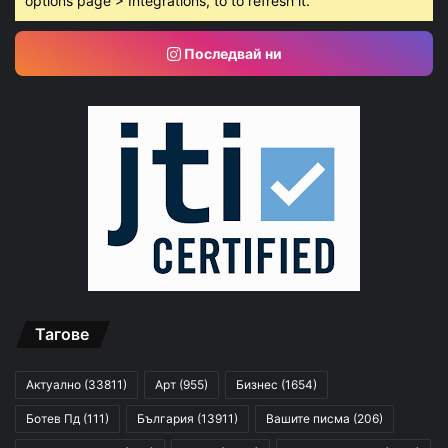
options page > Integrations, to to refresh it.
Последвай ни
Тагове
Актуално
(33811)
Арт
(955)
Бизнес
(1654)
Ботев Пд
(111)
България
(13911)
Вашите писма
(206)