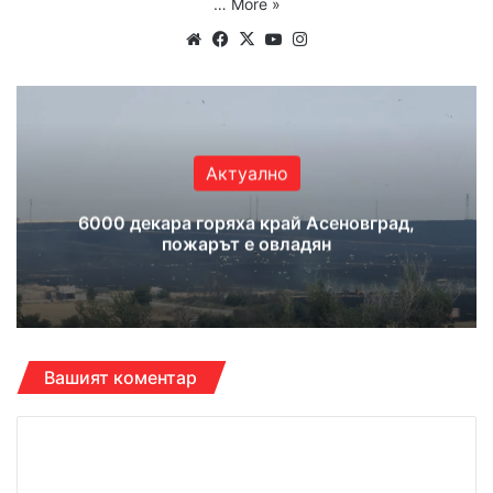
…
More »
Website
Facebook
X
YouTube
Instagram
Актуално
6000 декара горяха край Асеновград,
пожарът е овладян
Вашият коментар
К
о