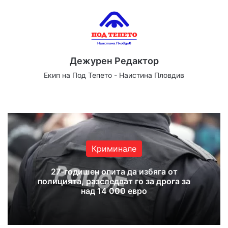
Дежурен Редактор
Екип на Под Тепето - Наистина Пловдив
We
Fa
X
Yo
Ins
bsi
ce
uT
tag
te
bo
ub
ra
ok
e
m
Криминале
27-годишен опита да избяга от
полицията, разследват го за дрога за
над 14 000 евро