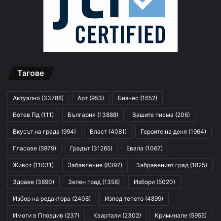
Тагове
Актуално
(33788)
Арт
(953)
Бизнес
(1652)
Ботев Пд
(111)
България
(13888)
Вашите писма
(206)
Вкусът на града
(994)
Власт
(4081)
Героите на деня
(1964)
Гласове
(5979)
Градът
(31265)
Евала
(1067)
Живот
(11031)
Забавление
(8397)
Забравеният град
(1825)
Здраве
(3890)
Зелен град
(1358)
Избори
(5020)
Избор на редактора
(2408)
Изпод тепето
(4899)
Имоти в Пловдив
(237)
Квартали
(2302)
Криминале
(5955)