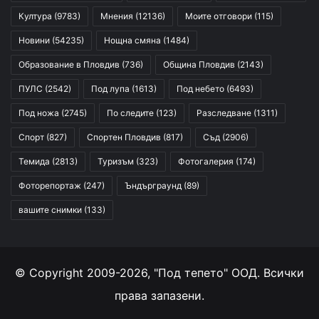
Култура
(9783)
Мнения
(12136)
Моите отговори
(115)
Новини
(54235)
Нощна смяна
(1484)
Образование в Пловдив
(736)
Община Пловдив
(2143)
ПУЛС
(2542)
Под лупа
(1613)
Под небето
(6493)
Под ножа
(2745)
По следите
(123)
Разследване
(1311)
Спорт
(827)
Спортен Пловдив
(817)
Съд
(2906)
Темида
(2813)
Туризъм
(323)
Фотогалерия
(174)
Фоторепортаж
(247)
Ъндърграунд
(89)
вашите снимки
(133)
© Copyright 2009-2026, "Под тепето" ООД. Всички
права запазени.