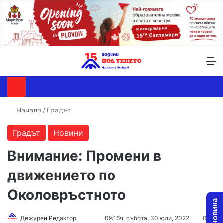
Търсене ...
Switch skin
М
Начало
/
Градът
Градът
Новини
Внимание: Промени в
движението по
Околовръстното
Дежурен Редактор
F
S
09:16ч, събота, 30 юли, 2022
0