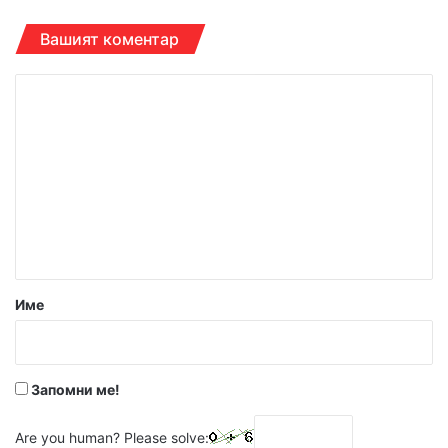
Вашият коментар
К
о
м
е
н
т
а
р
Име
:
*
Запомни ме!
Are you human? Please solve: