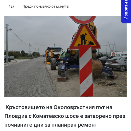
Изпрати новина
o
e
127
Преди по-малко от минута
l
n
l
d
o
a
w
n
o
e
n
m
X
a
i
l
Кръстовището на Околовръстния път на
Пловдив с Коматевско шосе е затворено през
почивните дни за планиран ремонт