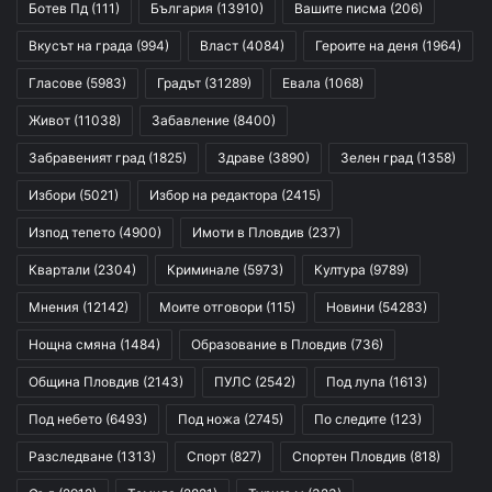
Ботев Пд
(111)
България
(13910)
Вашите писма
(206)
Вкусът на града
(994)
Власт
(4084)
Героите на деня
(1964)
Гласове
(5983)
Градът
(31289)
Евала
(1068)
Живот
(11038)
Забавление
(8400)
Забравеният град
(1825)
Здраве
(3890)
Зелен град
(1358)
Избори
(5021)
Избор на редактора
(2415)
Изпод тепето
(4900)
Имоти в Пловдив
(237)
Квартали
(2304)
Криминале
(5973)
Култура
(9789)
Мнения
(12142)
Моите отговори
(115)
Новини
(54283)
Нощна смяна
(1484)
Образование в Пловдив
(736)
Община Пловдив
(2143)
ПУЛС
(2542)
Под лупа
(1613)
Под небето
(6493)
Под ножа
(2745)
По следите
(123)
Разследване
(1313)
Спорт
(827)
Спортен Пловдив
(818)