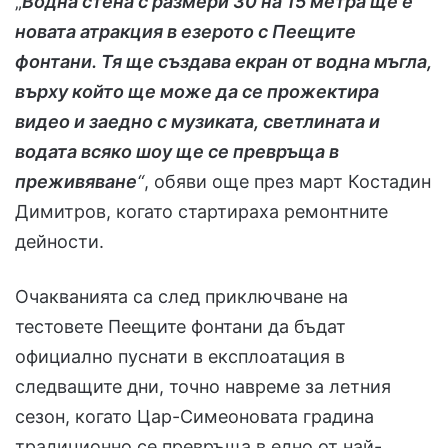
„
Водна стена с размери 30 на 15 метра ще е
новата атракция в езерото с Пеещите
фонтани. Тя ще създава екран от водна мъгла,
върху който ще може да се прожектира
видео и заедно с музиката, светлината и
водата всяко шоу ще се превръща в
преживяване
“
, обяви още през март Костадин
Димитров, когато стартираха ремонтните
дейности.
Очакванията са след приключване на
тестовете Пеещите фонтани да бъдат
официално пуснати в експлоатация в
следващите дни, точно навреме за летния
сезон, когато Цар-Симеоновата градина
традиционно се превръща в едно от най-