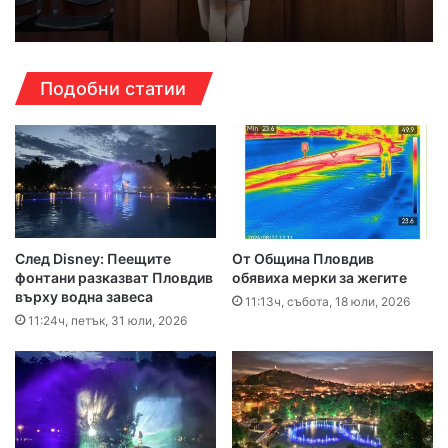
Подобни статии
След Disney: Пеещите
От Община Пловдив
фонтани разказват Пловдив
обявиха мерки за жегите
върху водна завеса
11:13ч, събота, 18 юли, 2026
11:24ч, петък, 31 юли, 2026