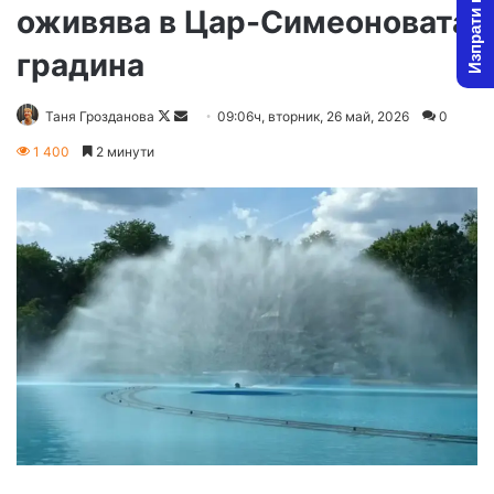
Изпрати новина
оживява в Цар-Симеоновата
градина
Follow
Send
Таня Грозданова
09:06ч, вторник, 26 май, 2026
0
on
an
1 400
2 минути
X
email