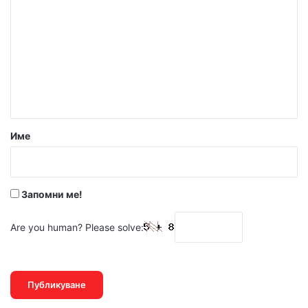
о
м
е
н
т
а
р
Име
:
*
Запомни ме!
Are you human? Please solve: