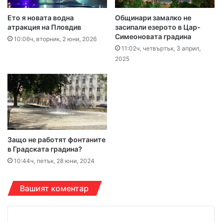
Ето я новата водна
Общинари замалко не
атракция на Пловдив
засипали езерото в Цар-
Симеоновата градина
10:06ч, вторник, 2 юни, 2026
11:02ч, четвъртък, 3 април,
2025
Защо не работят фонтаните
в Градската градина?
10:44ч, петък, 28 юни, 2024
Вашият коментар
К