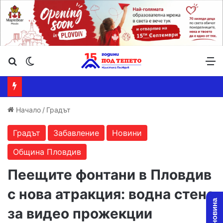
Търсене ...
Switch skin
М
Начало
/
Градът
Градът
Забавление
Новини
Община Пловдив
Пеещите фонтани в Пловдив
с нова атракция: водна стена
за видео прожекции