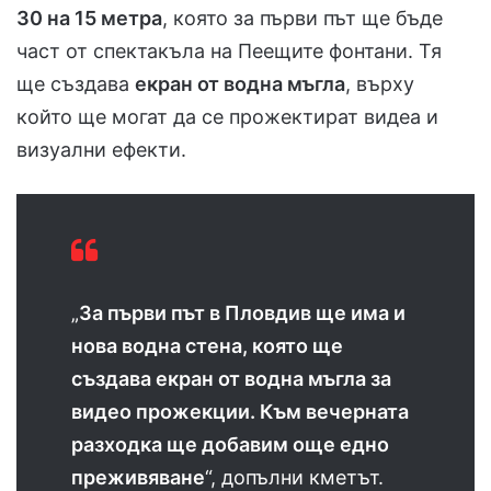
30 на 15 метра
, която за първи път ще бъде
част от спектакъла на Пеещите фонтани. Тя
ще създава
екран от водна мъгла
, върху
който ще могат да се прожектират видеа и
визуални ефекти.
„
За първи път в Пловдив ще има и
нова водна стена, която ще
създава екран от водна мъгла за
видео прожекции. Към вечерната
разходка ще добавим още едно
преживяване
“, допълни кметът.