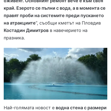
оживеят. Основният ремонт вече е към своя
край. Езерото се пълни с вода, а в момента се
правят проби на системите преди пускането
на атракциите
“, съобщи кметът на Пловдив
Костадин Димитров
в навечерието на
празника.
Най-голямата новост е
водна стена с размери