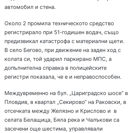
автомобил и стена.
Около 2 промила техническото средство
регистрирало при 51-годишен водач, също
предизвикал катастрофа с материални щети.
В село Бегово, при движение на заден ход с
колата си, той ударил паркирано МПС, а
допълнителна справка в полицейските
регистри показала, че е и неправоспособен.
Междувременно на бул. „Цариградско шосе“ в
Пловдив, в квартал „Секирово“ на Раковски, в
отсечката между Желязно и Крислово и в
селата Белащица, Бяла река и Чалъкови са
засечени още шестима, управлявали