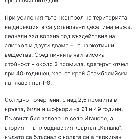
през почивните дни.
При усиления пътен контрол на територията
на дирекцията са установени десетима мъже,
седнали зад волана под въздействие на
алкохол и други двама – на наркотични
вещества. Сред пияните най-висока
стойност – около 3 промила, дрегерът отчел
при 40-годишен, хванат край Стамболийски
на главен път I-8.
Солидно почерпени, с над 2,5 промила в
кръвта, били и шофьори на 61 и 49 години.
Първият бил заловен в село Иганово, а
вторият – в пловдивския квартал „Капана“,
където се блъснал с колата си в паркиран