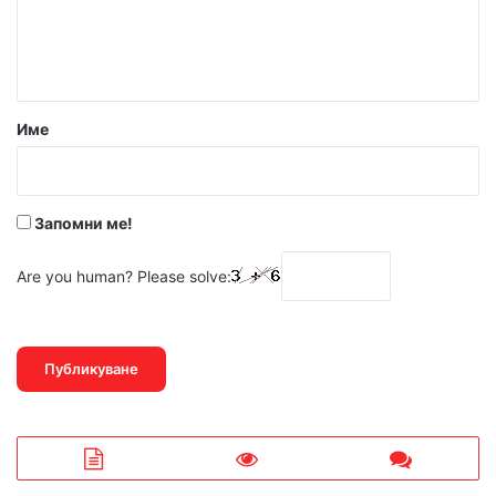
н
т
а
р
Име
:
*
Запомни ме!
Are you human? Please solve: