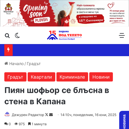
Търсене ...
Switch skin
М
Начало
/
Градът
Градът
Квартали
Криминале
Новини
Пиян шофьор се блъсна в
стена в Капана
Follow
Send
Дежурен Редактор
14:10ч, понеделник, 16 юни, 2025
on
an
0
975
1 минута
X
email