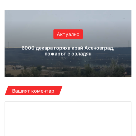
Актуално
6000 декара горяха край Асеновград,
пожарът е овладян
Вашият коментар
К
о
м
е