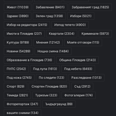
Живот
(11039)
Забавление
(8401)
Забравеният град
(1825)
Здраве
(3890)
Зелен град
(1358)
Избори
(5021)
Избор на редактора
(2415)
Изпод тепето
(4900)
Имоти в Пловдив
(237)
Квартали
(2304)
Криминале
(5973)
Култура
(9789)
Мнения
(12142)
Моите отговори
(115)
Новини
(54289)
Нощна смяна
(1484)
Образование в Пловдив
(736)
Община Пловдив
(2143)
ПУЛС
(2542)
Под лупа
(1613)
Под небето
(6493)
Под ножа
(2745)
По следите
(123)
Разследване
(1313)
Спорт
(829)
Спортен Пловдив
(820)
Съд
(2912)
Темида
(2821)
Туризъм
(323)
Фотогалерия
(174)
Фоторепортаж
(247)
Ъндърграунд
(89)
вашите снимки
(134)