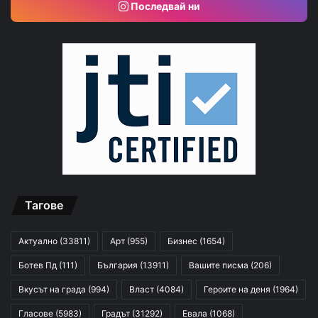
Последвай ни
Тагове
Актуално
(33811)
Арт
(955)
Бизнес
(1654)
Ботев Пд
(111)
България
(13911)
Вашите писма
(206)
Вкусът на града
(994)
Власт
(4084)
Героите на деня
(1964)
Гласове
(5983)
Градът
(31292)
Евала
(1068)