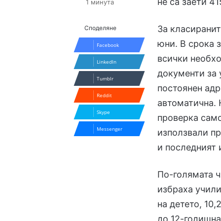
не са заети 41
1 минута
За класиранит
Споделяне
юни. В срока 
Facebook
всички необхо
LinkedIn
документи за 
Tumblr
постоянен адр
Reddit
автоматична. 
Skype
проверка само 
Messenger
използвали пр
и последният 
По-голямата ч
избраха учили
на детето, 10
до 12-годишна