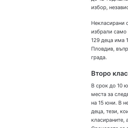
избор, незави
Некласирани с
избрали само 
129 деца има 
Пловдив, въпр
града.
Второ кла
В срок до 10 
места за след
на 15 юни. В 
деца, тези, ко
класираните, 