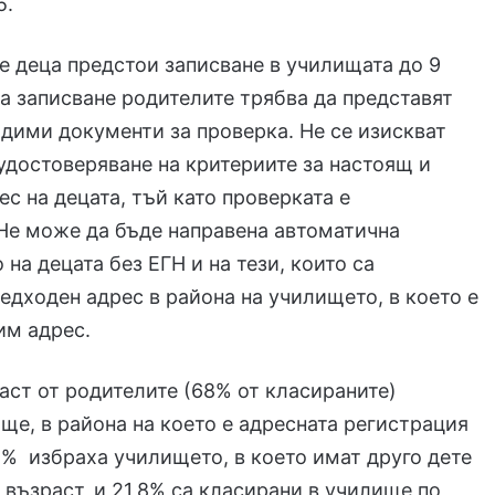
5.
е деца предстои записване в училищата до 9
за записване родителите трябва да представят
дими документи за проверка. Не се изискват
удостоверяване на критериите за настоящ и
ес на децата, тъй като проверката е
Не може да бъде направена автоматична
на децата без ЕГН и на тези, които са
едходен адрес в района на училището, в което е
им адрес.
аст от родителите (68% от класираните)
ще, в района на което е адресната регистрация
,2% избраха училището, в което имат друго дете
 възраст, и 21,8% са класирани в училище по