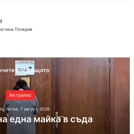
р
аистина Пловдив
ram
очети следващото
Актуално
4ч, петък, 7 август, 2026
а една майка в съда