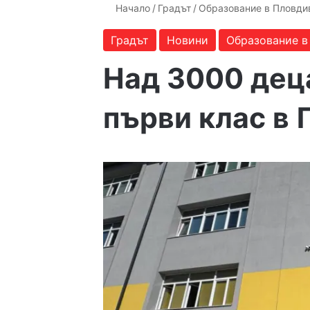
Начало
/
Градът
/
Образование в Пловди
Градът
Новини
Образование в
Над 3000 дец
първи клас в