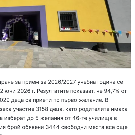
ране за прием за 2026/2027 учебна година се
2 юни 2026 г. Резултатите показват, че 94,7% от
029 деца са приети по първо желание. В
зеха участие 3158 деца, като родителите имаха
 изберат до 5 желания от 46-те училища в
ия брой обявени 3444 свободни места все още