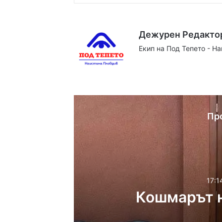
Дежурен Редакто
Екип на Под Тепето - Н
Website
Facebook
X
YouTube
Instag
Пр
17:1
Кошмарът н