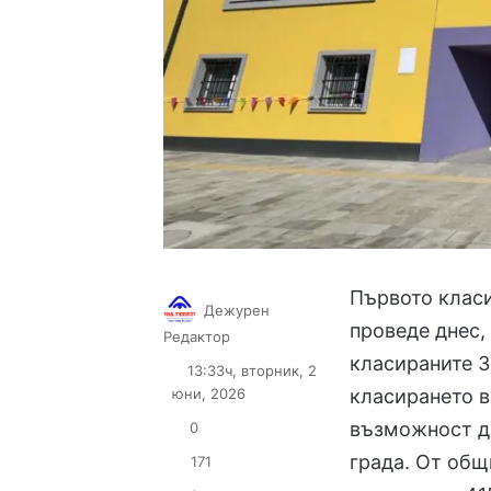
Първото класи
Дежурен
проведе днес, 
Follow
Send
Редактор
on
an
класираните 3
13:33ч, вторник, 2
X
email
юни, 2026
класирането в
възможност да
0
града. От общ
171