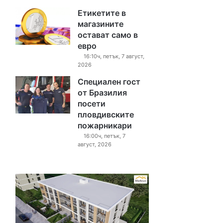
Етикетите в
магазините
остават само в
евро
16:10ч, петък, 7 август,
2026
Специален гост
от Бразилия
посети
пловдивските
пожарникари
16:00ч, петък, 7
август, 2026