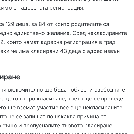
симо от адресната регистрация.
а 129 деца, за 84 от които родителите са
едно единствено желание. Сред некласираните
12, които нямат адресна регистрация в град
еки че има класирани 43 деца с адрес извън
сиране
юни включително ще бъдат обявени свободните
ващото второ класиране, което ще се проведе
него ще вземат участие все още некласираните
ито не се запишат по някаква причина от
а също и пропусналите първото класиране.