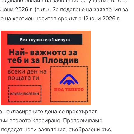
подаване онлайн на заявления за участие в това
 юни 2026 г. (вкл.). За подаване на заявления за
е на хартиен носител срокът е 12 юни 2026 г.
а некласираните деца се прехвърлят
към второто класиране. Препоръчваме
 подадат нови заявления, съобразени със