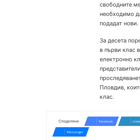
свободните ме
необходимо да
подадат нови.
За десета пор
в първи клас 
електронно кл
представители
проследяванет
Пловдив, коит
клас.
Споделяне
Facebook
Link
Messenger