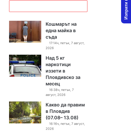
Изпрати новина
Кошмарът на
една майка в
съда
17:14ч, петък, 7 август,
2026
Над 5 кг
наркотици
иззети в
Пловдивско за
месец
16:38ч, петък, 7
август, 2026
Какво да правим
в Пловдив
(07.08– 13.08)
16:16ч, петък, 7 август,
2026