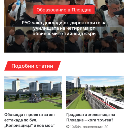
Образование в Пловдив
РУО чака доклади от директорите на
училищата на четирима от
обвиняемите тийнейджъри
Подобни статии
Обсъждат проекта за жп
Градската железница на
естакада по бул.
Пловдив – кога тръгва?
„Копривщица“ и нов мост
10:54ч, понеделник, 20