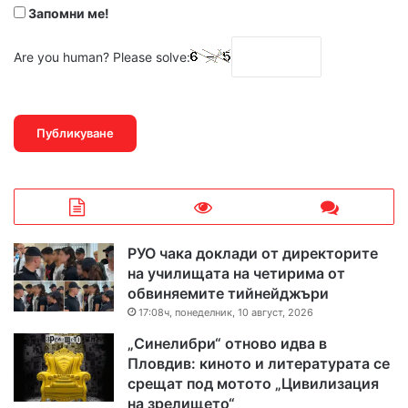
Запомни ме!
Are you human? Please solve:
РУО чака доклади от директорите
на училищата на четирима от
обвиняемите тийнейджъри
17:08ч, понеделник, 10 август, 2026
„Синелибри“ отново идва в
Пловдив: киното и литературата се
срещат под мотото „Цивилизация
на зрелището“