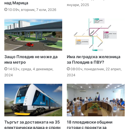
над Марица
януари, 2025
10:09ч, вторник, 7 юли, 2026
Защо Пловдив не може да
Има ли градска железница
има метро
за Пловдив в ПВУ?
14:53ч, сряда, 4 декември,
08:00ч, понеделник, 22 април,
2024
2024
Търгът за доставката на 35
18 пловдивски общини
електрически влака е спрян
готови с проекти за