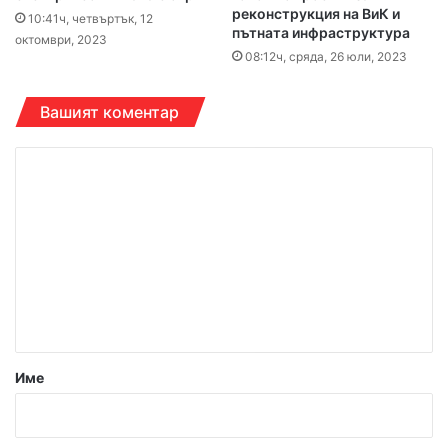
реконструкция на ВиК и
10:41ч, четвъртък, 12
пътната инфраструктура
октомври, 2023
08:12ч, сряда, 26 юли, 2023
Вашият коментар
К
о
м
е
н
т
а
р
Име
:
*