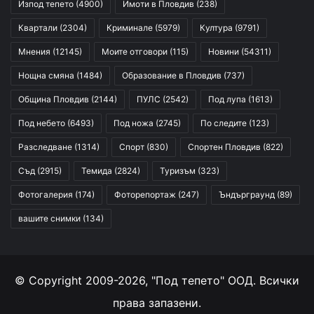
Изпод тепето
(4900)
Имоти в Пловдив
(238)
Квартали
(2304)
Криминале
(5979)
Култура
(9791)
Мнения
(12145)
Моите отговори
(115)
Новини
(54311)
Нощна смяна
(1484)
Образование в Пловдив
(737)
Община Пловдив
(2144)
ПУЛС
(2542)
Под лупа
(1613)
Под небето
(6493)
Под ножа
(2745)
По следите
(123)
Разследване
(1314)
Спорт
(830)
Спортен Пловдив
(822)
Съд
(2915)
Темида
(2824)
Туризъм
(323)
Фотогалерия
(174)
Фоторепортаж
(247)
Ъндърграунд
(89)
вашите снимки
(134)
© Copyright 2009-2026, "Под тепето" ООД. Всички
права запазени.