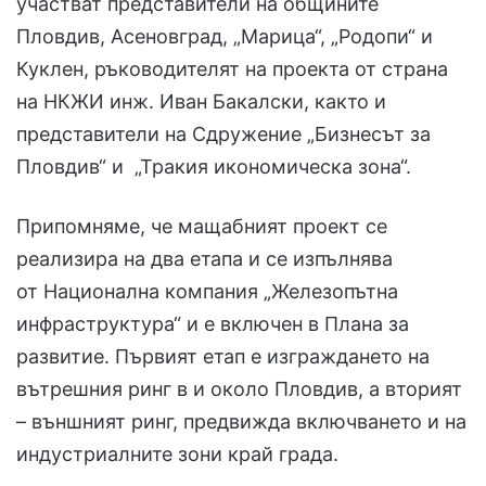
участват представители на общините
Пловдив, Асеновград, „Марица“, „Родопи“ и
Куклен, ръководителят на проекта от страна
на НКЖИ инж. Иван Бакалски, както и
представители на Сдружение „Бизнесът за
Пловдив“ и „Тракия икономическа зона“.
Припомняме, че мащабният проект се
реализира на два етапа и се изпълнява
от Национална компания „Железопътна
инфраструктура“ и е включен в Плана за
развитие. Първият етап е изграждането на
вътрешния ринг в и около Пловдив, а вторият
– външният ринг, предвижда включването и на
индустриалните зони край града.