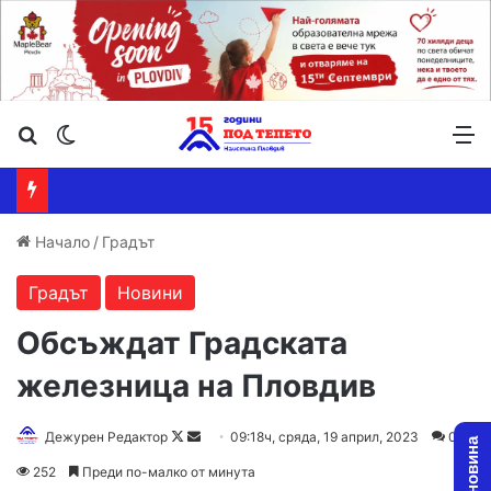
Търсене ...
Switch skin
М
Начало
/
Градът
Градът
Новини
Обсъждат Градската
железница на Пловдив
Follow
Send
Дежурен Редактор
09:18ч, сряда, 19 април, 2023
0
on
an
252
Преди по-малко от минута
X
email