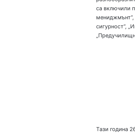
са включили п
мениджмънт“, 
сигурност“, „
„Предучилищна
Тази година 2