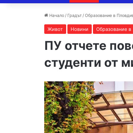
Начало
/
Градът
/
Образование в Пловди
Живот
Новини
Образование в
ПУ отчете пов
студенти от м