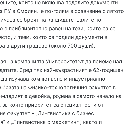
ещите, който не включва подалите документи
а ПУ в Смолян, е по-голям в сравнение с лятото
еличава се броят на кандидатствалите по
о е приблизително равен на тези, които са се
ясто, и тези, които са подали документи в
а в други градове (около 700 души).
рая на кампанията Университетът да приеме над
датите. Сред тях най-възрастният е 62-годишен
 да изучава компютърно и индустриално
 базата на Физико-технологичния факултет в
-младият е девойка, родена в самото начало на
, за която приоритет са специалности от
я факултет – „Лингвистика с бизнес
“ и „Лингвистика с маркетинг“, както и