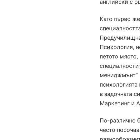
английски с о
Като първо же
специалността
Предучилищна
Психология, н
петото място,
специалностит
мениджмънт“ (
психологията 
в задочната с
Маркетинг и А
По-различно б
често посочва
разнообразнит