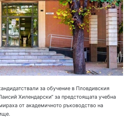
кандидатствали за обучение в Пловдивския
Паисий Хилендарски“ за предстоящата учебна
мираха от академичното ръководство на
ище.