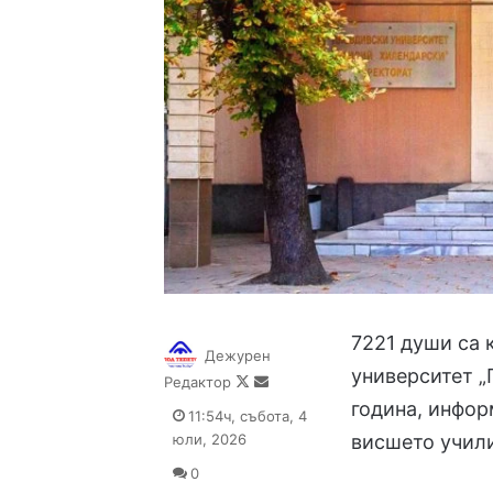
7221 души са 
Дежурен
университет „
Follow
Send
Редактор
on
an
година, инфор
11:54ч, събота, 4
X
email
юли, 2026
висшето учил
0