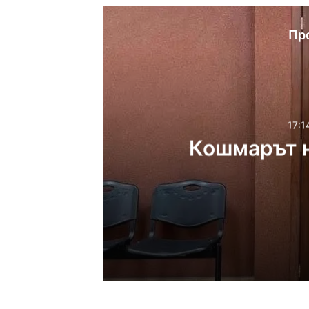
Пр
17:1
Кошмарът н
17:14ч, петък, 7 август,
Кошмарът на една м