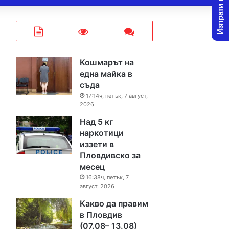
Изпрати новина
Кошмарът на
една майка в
съда
17:14ч, петък, 7 август,
2026
Над 5 кг
наркотици
иззети в
Пловдивско за
месец
16:38ч, петък, 7
август, 2026
Какво да правим
в Пловдив
(07.08– 13.08)