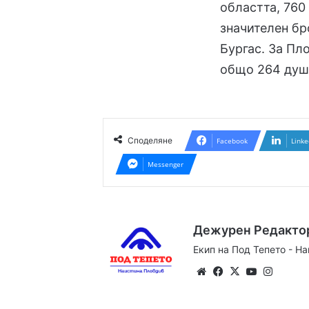
областта, 760
значителен бр
Бургас. За Пл
общо 264 души
Споделяне
Facebook
Linke
Messenger
Дежурен Редакто
Екип на Под Тепето - Н
Website
Facebook
X
YouTube
Instag