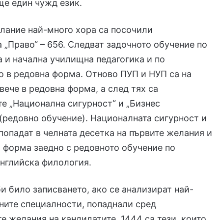
ще един чужд език.
лание най-много хора са посочили
 „Право“ – 656. Следват задочното обучение по
 и начална училищна педагогика и по
о в редовна форма. Отново ПУП и НУП са на
 вече в редовна форма, а след тях са
е „Национална сигурност“ и „Бизнес
редовно обучение). Националната сигурност и
попадат в челната десетка на първите желания и
и форма заедно с редовното обучение по
нглийска филология.
и било записването, ако се анализират най-
ните специалности, попаднали сред
е желания на кандидатите. 1444 са тези, които