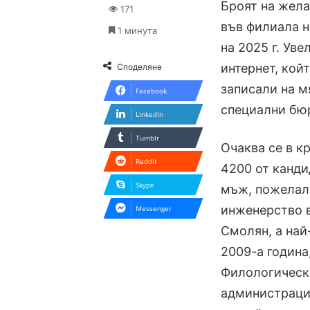
Броят на жела
171
във филиала н
1 минута
на 2025 г. Ув
интернет, койт
Споделяне
записали на м
Facebook
специални бюр
LinkedIn
Tumblr
Очаква се в к
Reddit
4200 от канди
Skype
мъж, пожелал
инженерство в
Messenger
Смолян, а най
2009-а година
Филологически
администрация