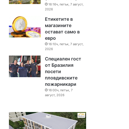
16:16ч, петък, 7 август,
2026
Етикетите в
магазините
остават само в
евро
16:10ч, петък, 7 август,
2026
Специален гост
от Бразилия
посети
пловдивските
пожарникари
16:00ч, петък, 7
август, 2026