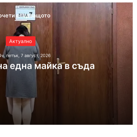
очети следващото
Актуално
4ч, петък, 7 август, 2026
а една майка в съда
 2026
айка в съда