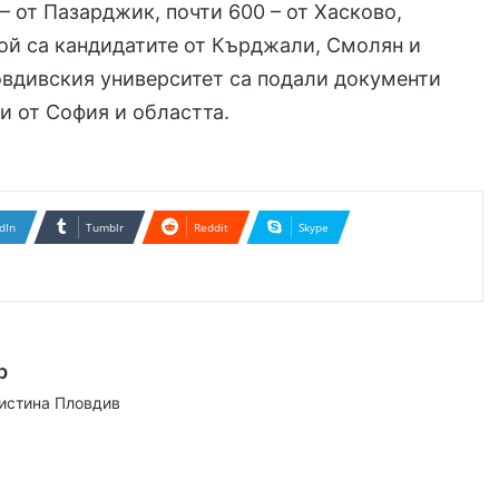
 – от Пазарджик, почти 600 – от Хасково,
ой са кандидатите от Кърджали, Смолян и
овдивския университет са подали документи
 от София и областта.
dIn
Tumblr
Reddit
Skype
р
аистина Пловдив
ram