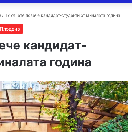
в
/
ПУ отчете повече кандидат-студенти от миналата година
 Пловдив
ече кандидат-
иналата година